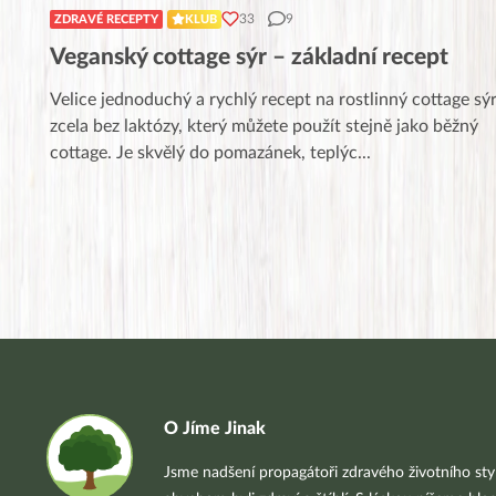
33
9
ZDRAVÉ RECEPTY
KLUB
Veganský cottage sýr – základní recept
Velice jednoduchý a rychlý recept na rostlinný cottage sý
zcela bez laktózy, který můžete použít stejně jako běžný
cottage. Je skvělý do pomazánek, teplýc
...
O Jíme Jinak
Jsme nadšení propagátoři zdravého životního styl