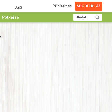
Přihlásit se
SHODIT KILA?
Další
Potkej se
Hledat
r