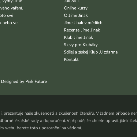
g, vymýšlíme
Jak začít
vého vaření.
Online kurzy
oto své
O Jíme Jinak
bu nebo ve
Jíme Jinak v médiích
Recenze Jíme Jinak
Klub Jíme Jinak
Slevy pro Klubáky
Sdílej a získej Klub JJ zdarma
Kontakt
Designed by Pink Future
ní, prezentuje naše zkušenosti a zkušenosti čtenářů. V žádném případě 
orné lékařské rady a doporučení. V případě, že chcete upravit jídelníček 
ním webu berete toto upozornění na vědomí.