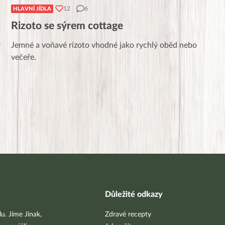
12
6
HLAVNÍ JÍDLA
Rizoto se sýrem cottage
r
Jemné a voňavé rizoto vhodné jako rychlý oběd nebo
večeře.
Důležité odkazy
u. Jíme Jinak,
Zdravé recepty