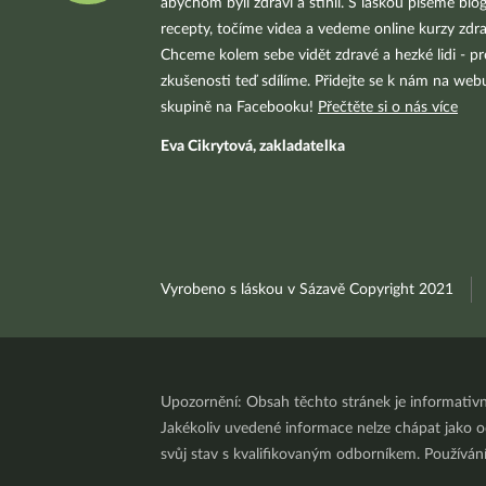
abychom byli zdraví a štíhlí. S láskou píšeme blo
recepty, točíme videa a vedeme online kurzy zdra
Chceme kolem sebe vidět zdravé a hezké lidi - pr
zkušenosti teď sdílíme. Přidejte se k nám na we
skupině na Facebooku!
Přečtěte si o nás více
Eva Cikrytová, zakladatelka
Vyrobeno s láskou v Sázavě Copyright 2021
Upozornění: Obsah těchto stránek je informativ
Jakékoliv uvedené informace nelze chápat jako odb
svůj stav s kvalifikovaným odborníkem. Používá