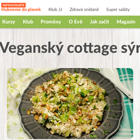
Hubneme do plavek
Klub JJ
Zdravá snídaně
Super saláty
Kurzy
Klub
Proměny
O Evě
Jak začít
Magazín
Veganský cottage sý