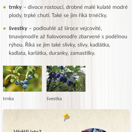
trnky
– divoce rostoucí, drobné malé kulaté modré
plody, trpké chuti. Také se jim říká trnéčky.
švestky
– podlouhlé až široce vejcovité,
tmavomodře až fialovomodře zbarvené s podélnou
rýhou. Říká se jim také
slivky, slivy, kadlátka,
kadlata, karlátka, duranky, zamastilky.
trnka
švestka