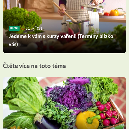
81
31
BLOG
Jedeme k vám s kurzy vaření! (Termíny blízko
vás)
Čtěte více na toto téma