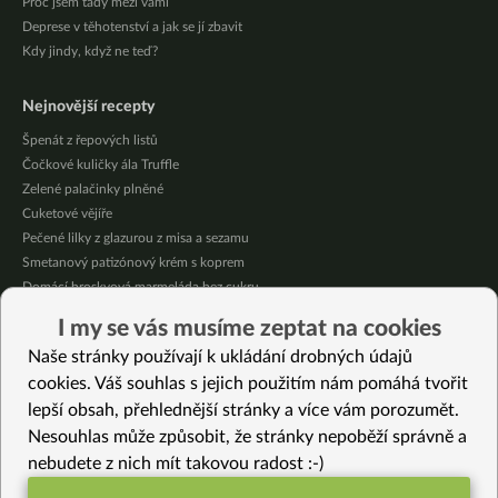
Proč jsem tady mezi vámi
Deprese v těhotenství a jak se jí zbavit
Kdy jindy, když ne teď?
Nejnovější recepty
Špenát z řepových listů
Čočkové kuličky ála Truffle
Zelené palačinky plněné
Cuketové vějíře
Pečené lilky z glazurou z misa a sezamu
Smetanový patizónový krém s koprem
Domácí broskvová marmeláda bez cukru
Pikantní mexická kukuřice se “sýrovou” omáčkou
I my se vás musíme zeptat na cookies
Citrónové jablečné muffiny se sójovou šlehačkou
Naše stránky používají k ukládání drobných údajů
Oves provoněný citrónem a bazalkou
cookies. Váš souhlas s jejich použitím nám pomáhá tvořit
lepší obsah, přehlednější stránky a více vám porozumět.
Vybrané recepty
Nesouhlas může způsobit, že stránky nepoběží správně a
Střapačky se zelím a tempehem
nebudete z nich mít takovou radost :-)
Kedlubnová polévka s ovesnými vločkami