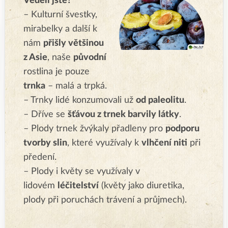
Věděli jste?
– Kulturní švestky,
mirabelky a další k
nám
přišly většinou
z Asie
, naše
původní
rostlina je pouze
trnka
– malá a trpká.
– Trnky lidé konzumovali už
od paleolitu
.
– Dříve se
šťávou z trnek barvily látky
.
– Plody trnek žvýkaly přadleny pro
podporu
tvorby slin
, které využívaly k
vlhčení niti
při
předení.
– Plody i květy se využívaly v
lidovém
léčitelství
(květy jako diuretika,
plody při poruchách trávení a průjmech).