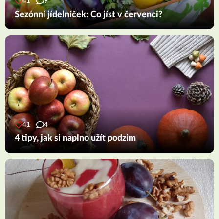
41
9
Sezónní jídelníček: Co jíst v červenci?
41
4
4 tipy, jak si naplno užít podzim