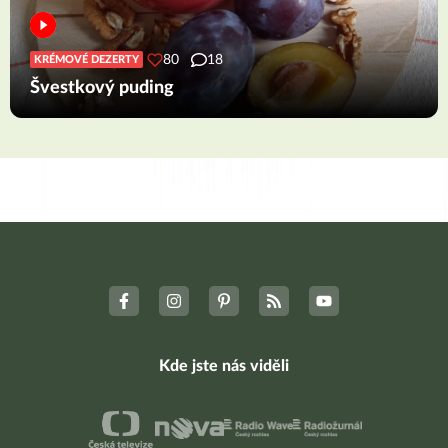
80
18
KRÉMOVÉ DEZERTY
Švestkový puding
Kde jste nás viděli