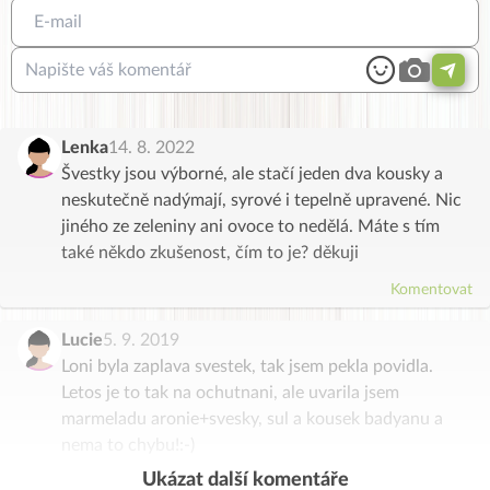
Lenka
14. 8. 2022
Švestky jsou výborné, ale stačí jeden dva kousky a
neskutečně nadýmají, syrové i tepelně upravené. Nic
jiného ze zeleniny ani ovoce to nedělá. Máte s tím
také někdo zkušenost, čím to je? děkuji
Komentovat
Lucie
5. 9. 2019
Loni byla zaplava svestek, tak jsem pekla povidla.
Letos je to tak na ochutnani, ale uvarila jsem
marmeladu aronie+svesky, sul a kousek badyanu a
nema to chybu!:-)
Ukázat další komentáře
Komentovat