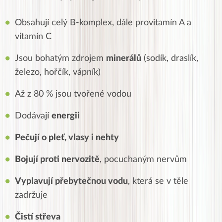
Obsahují celý B-komplex, dále provitamín A a
vitamín C
Jsou bohatým zdrojem
minerálů
(sodík, draslík,
železo, hořčík, vápník)
Až z 80 % jsou tvořené vodou
Dodávají
energii
Pečují o pleť, vlasy i nehty
Bojují proti nervozitě
, pocuchaným nervům
Vyplavují přebytečnou vodu
, která se v těle
zadržuje
Čistí střeva