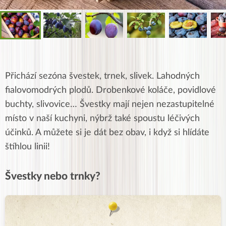
Přichází sezóna švestek, trnek, slivek. Lahodných
fialovomodrých plodů. Drobenkové koláče, povidlové
buchty, slivovice… Švestky mají nejen nezastupitelné
místo v naší kuchyni, nýbrž také spoustu léčivých
účinků. A můžete si je dát bez obav, i když si hlídáte
štíhlou linii!
Švestky nebo trnky?