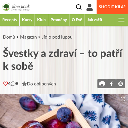
SHODIT KILA?
Recepty
Kurzy
Klub
Proměny
O Evě
Jak začít
Domů
>
Magazín
>
Jídlo pod lupou
Švestky a zdraví – to patří
k sobě
4
8
Do oblíbených