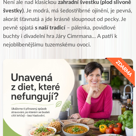
Není ale nad klasickou
zahradní švestku (plod slivoně
švestky)
. Je modrá, má šedostříbrné ojínění, je pevná,
akorát šťavnatá a jde krásně sloupnout od pecky. Je
pevně spjatá
s naší tradicí
– pálenka, povidlové
buchty i divadelní hra Járy Cimrmana… A patří k
nejoblíbenějšímu tuzemskému ovoci.