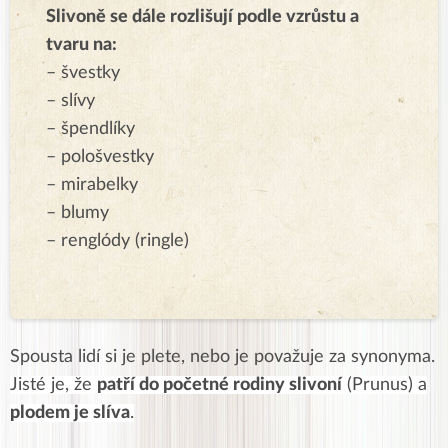
Slivoně se dále rozlišují podle vzrůstu a
tvaru na:
– švestky
– slívy
– špendlíky
– pološvestky
– mirabelky
– blumy
– renglódy (ringle)
Spousta lidí si je plete, nebo je považuje za synonyma.
Jisté je, že
patří do početné rodiny slivoní
(Prunus) a
plodem je slíva
.