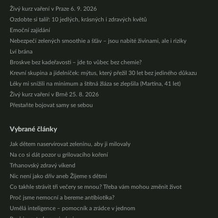
Živý kurz vaření v Praze 6. 9. 2026
Ozdobte si talíř: 10 jedlých, krásných i zdravých květů
Emoční zajídání
Nebezpečí zelených smoothie a šťáv – jsou nabité živinami, ale i riziky
Lví brána
Broskve bez kadeřavosti – jde to vůbec bez chemie?
Krevní skupina a jídelníček: mýtus, který přežil 30 let bez jediného důkazu
Léky mi snížili na minimum a štítná žláza se zlepšila (Martina, 41 let)
Živý kurz vaření v Brně 25. 8. 2026
Přestaňte bojovat samy se sebou
Vybrané články
Jak dětem naservírovat zeleninu, aby ji milovaly
Na co si dát pozor u grilovacího koření
Trhanovský zdravý víkend
Nic není jako dřív aneb Žijeme s dětmi
Co takhle strávit tři večery se mnou? Třeba vám mohou změnit život
Proč jsme nemocní a bereme antibiotika?
Umělá inteligence – pomocník a zrádce v jednom