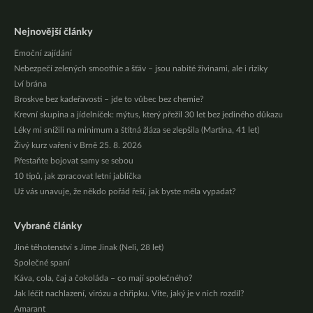
Nejnovější články
Emoční zajídání
Nebezpečí zelených smoothie a šťáv – jsou nabité živinami, ale i riziky
Lví brána
Broskve bez kadeřavosti – jde to vůbec bez chemie?
Krevní skupina a jídelníček: mýtus, který přežil 30 let bez jediného důkazu
Léky mi snížili na minimum a štítná žláza se zlepšila (Martina, 41 let)
Živý kurz vaření v Brně 25. 8. 2026
Přestaňte bojovat samy se sebou
10 tipů, jak zpracovat letní jablíčka
Už vás unavuje, že někdo pořád řeší, jak byste měla vypadat?
Vybrané články
Jiné těhotenství s Jíme Jinak (Neli, 28 let)
Společné spaní
Káva, cola, čaj a čokoláda – co mají společného?
Jak léčit nachlazení, virózu a chřipku. Víte, jaký je v nich rozdíl?
Amarant