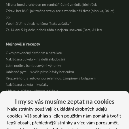
Milena hned druhý den po semináři úplně změnila jídelníček
Zdraví bez léků: jak změna stravy zcela změnila náš život (Monika, 34 let)
Sůl
Webinář Jíme Jinak na téma “Naše začátky”
Za 14 dní 5 kg dole, nebolí záda a nejsem unavená (Bára, 31 let)
Nejnovější recepty
Oves provoněný citrónem a bazalkou
Nakládaná cuketa – na delší skladování
Letní nudle s bambusovými výhonky
Jablečné pyré – skvělé přesnídávky bez cukru
Křupavé tofu s restovanou zeleninou, žampiony a bulgurem
Nakládaná cuketa – kvašáky
Mrkvovo-dýňová krémová polévka
Osvěžující kuskus
I my se vás musíme zeptat na cookies
Osvěžující čaj s citronovými bylinkami
Naše stránky používají k ukládání drobných údajů
Nepečený jablečný dort s rybízem
cookies. Váš souhlas s jejich použitím nám pomáhá tvořit
lepší obsah, přehlednější stránky a více vám porozumět.
Vybrané recepty