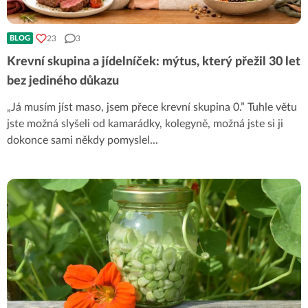
23
3
BLOG
Krevní skupina a jídelníček: mýtus, který přežil 30 let
bez jediného důkazu
„Já musím jíst maso, jsem přece krevní skupina 0.” Tuhle větu
jste možná slyšeli od kamarádky, kolegyně, možná jste si ji
dokonce sami někdy pomyslel
...