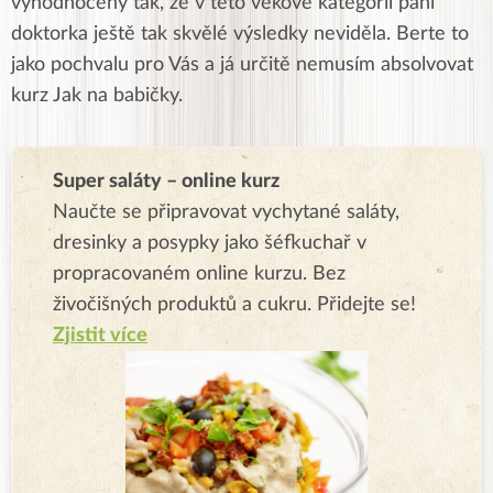
vyhodnoceny tak, že v této věkové kategorii paní
doktorka ještě tak skvělé výsledky neviděla. Berte to
jako pochvalu pro Vás a já určitě nemusím absolvovat
kurz Jak na babičky.
Super saláty – online kurz
Naučte se připravovat vychytané saláty,
dresinky a posypky jako šéfkuchař v
propracovaném online kurzu. Bez
živočišných produktů a cukru. Přidejte se!
Zjistit více