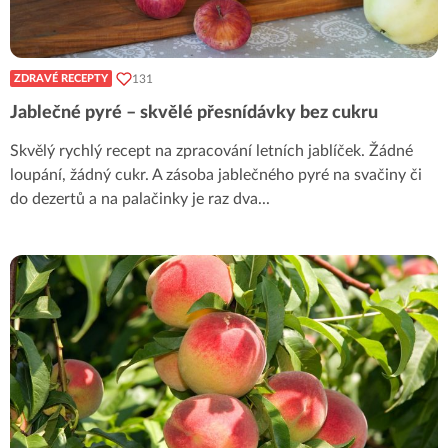
131
ZDRAVÉ RECEPTY
Jablečné pyré – skvělé přesnídávky bez cukru
Skvělý rychlý recept na zpracování letních jablíček. Žádné
loupání, žádný cukr. A zásoba jablečného pyré na svačiny či
do dezertů a na palačinky je raz dva
...