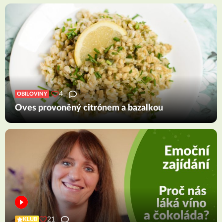
4
OBILOVINY
Oves provoněný citrónem a bazalkou
21
KLUB