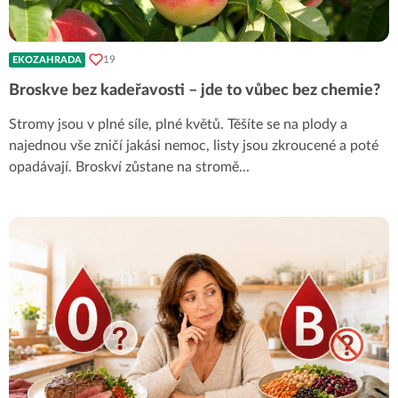
19
EKOZAHRADA
Broskve bez kadeřavosti – jde to vůbec bez chemie?
Stromy jsou v plné síle, plné květů. Těšíte se na plody a
najednou vše zničí jakási nemoc, listy jsou zkroucené a poté
opadávají. Broskví zůstane na stromě
...