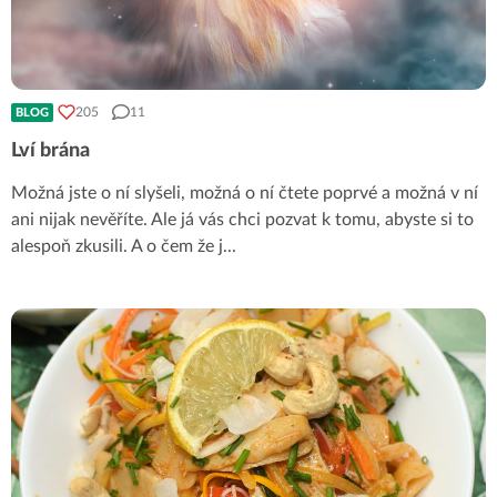
205
11
BLOG
Lví brána
Možná jste o ní slyšeli, možná o ní čtete poprvé a možná v ní
ani nijak nevěříte. Ale já vás chci pozvat k tomu, abyste si to
alespoň zkusili. A o čem že j
...