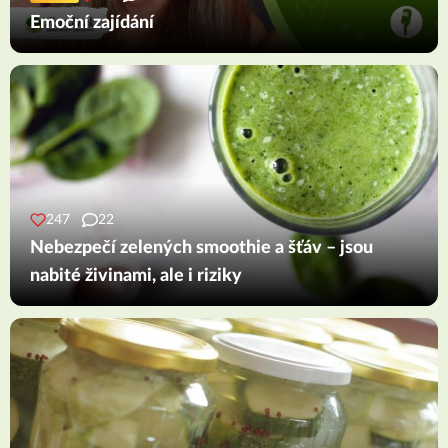
Emoční zajídání
247
22
Nebezpečí zelených smoothie a šťáv – jsou
nabité živinami, ale i riziky