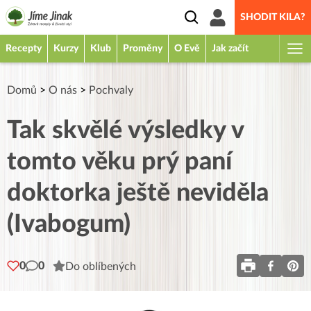
SHODIT KILA?
Recepty
Kurzy
Klub
Proměny
O Evě
Jak začít
Domů
>
O nás
>
Pochvaly
Tak skvělé výsledky v
tomto věku prý paní
doktorka ještě neviděla
(Ivabogum)
0
0
Do oblíbených