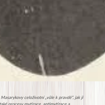
 Masarykovy celoživotní „vůle k pravdě“, jak ji
e také procesy mytizace, antimytizace a