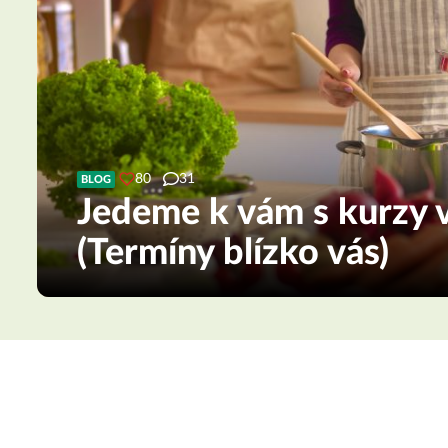
80
31
BLOG
Jedeme k vám s kurzy v
(Termíny blízko vás)