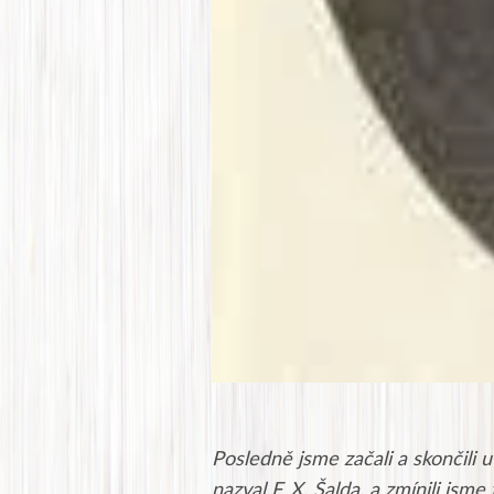
Posledně jsme začali a skončili u
nazval F. X. Šalda, a zmínili jsm