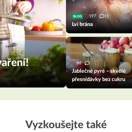
197
11
BLOG
Lví brána
aření!
86
Jablečné pyré – skvělé
přesnídávky bez cukru
Vyzkoušejte také