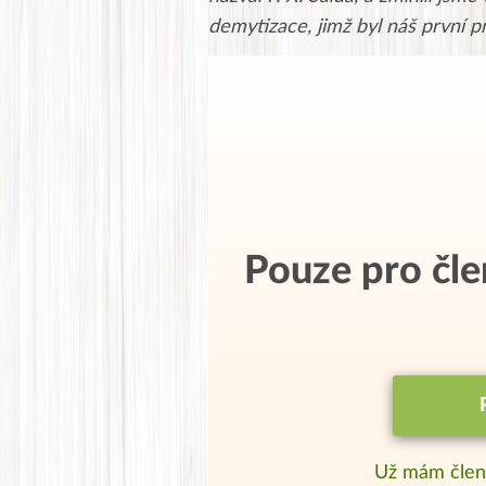
demytizace, jimž byl náš první 
Pouze pro čl
Už mám člen