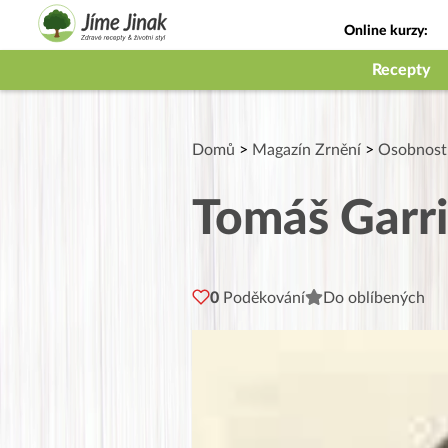
Online kurzy:
Jak na babičky
Recepty
Domů
>
Magazín Zrnění
>
Osobnost
Tomáš Garri
0
Poděkování
Do oblíbených