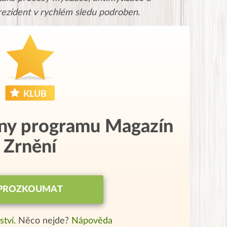
prezident v rychlém sledu podroben.
eny programu Magazín
Zrnění
PROZKOUMAT
ství.
Něco nejde?
Nápověda