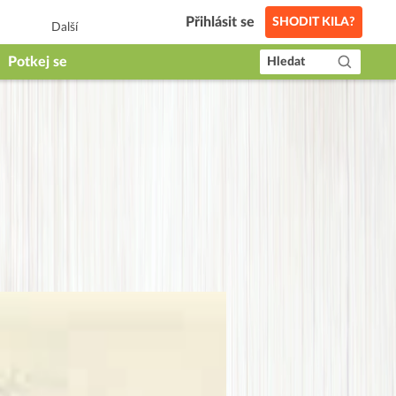
Přihlásit se
SHODIT KILA?
Další
Potkej se
Hledat