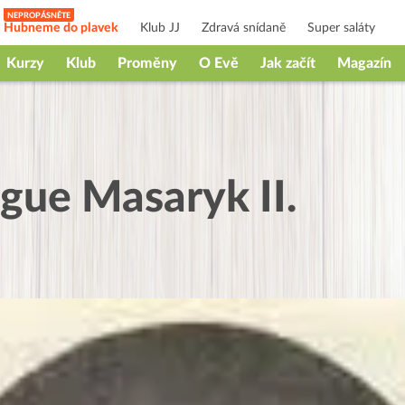
Hubneme do plavek
Klub JJ
Zdravá snídaně
Super saláty
Kurzy
Klub
Proměny
O Evě
Jak začít
Magazín
gue Masaryk II.