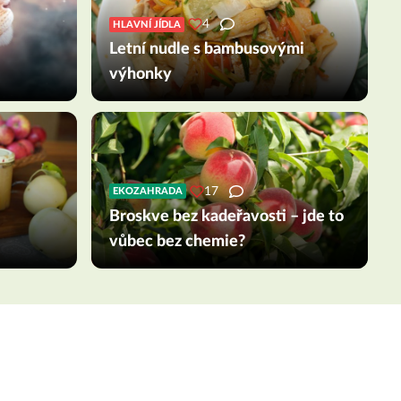
4
HLAVNÍ JÍDLA
Letní nudle s bambusovými
výhonky
17
EKOZAHRADA
Broskve bez kadeřavosti – jde to
vůbec bez chemie?