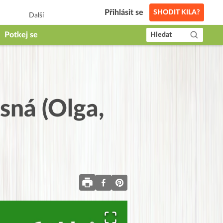
Přihlásit se
SHODIT KILA?
Další
Potkej se
Hledat
sná (Olga,