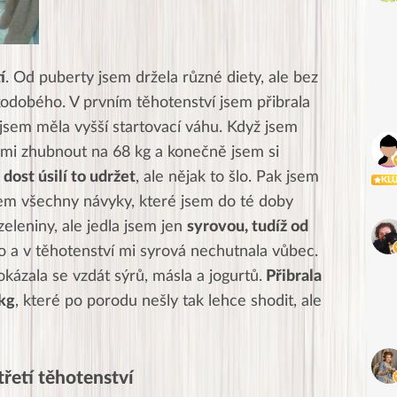
í
. Od puberty jsem držela různé diety, ale bez
odobého. V prvním těhotenství jsem přibrala
 jsem měla vyšší startovací váhu. Když jsem
se mi zhubnout na 68 kg a konečně jsem si
 dost úsilí to udržet
, ale nějak to šlo. Pak jsem
KL
sem všechny návyky, které jsem do té doby
zeleniny, ale jedla jsem jen
syrovou, tudíž od
no a v těhotenství mi syrová nechutnala vůbec.
ázala se vzdát sýrů, másla a jogurtů.
Přibrala
kg
, které po porodu nešly tak lehce shodit, ale
třetí těhotenství