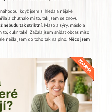
 náhodou, když jsem si hledala nějaké
řila a chutnalo mi to, tak jsem se znovu
ž nebudu tak striktní
. Maso a sýry, máslo a
n to, cukr také. Začala jsem snídat občas miso
 ale nešla jsem do toho tak na plno.
Něco jsem
.