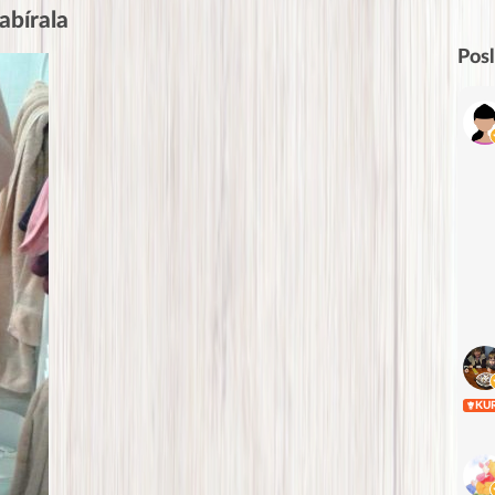
abírala
Pos
KU