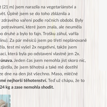
 (21 m) jsem narazila na vegetariánství a
vět. Úplně jsem se do toho zbláznila a
 zdravého vaření podle ročních období. Byly
s potravinami, které jsem znala, ale neuměla
 druhé a bylo to fajn. Trošku záhul, vařila
inu). Za pár měsíců jsem po třetí neplánovaně
la, test mi vyšel 2x negativní, takže jsem
aci, která byla po odstavení vlastně jen 2x.
 únava.
Jeden čas jsem nemohla jíst skoro nic,
zjistila, že jsem těhotná a také mě dostihl
 ze dne na den jíst všechno. Maso, mléčné
 mé nejhorší těhotenství.
Teď už chápu, že to
24 kg a zase nemohla shodit.