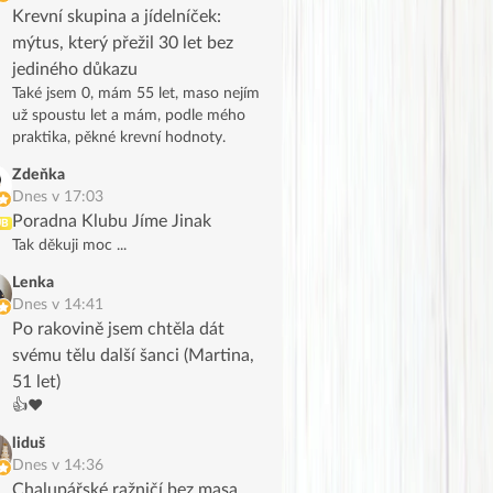
Krevní skupina a jídelníček:
mýtus, který přežil 30 let bez
jediného důkazu
Také jsem 0, mám 55 let, maso nejím
už spoustu let a mám, podle mého
praktika, pěkné krevní hodnoty.
Zdeňka
Dnes v 17:03
Poradna Klubu Jíme Jinak
UB
Tak děkuji moc ...
Lenka
Dnes v 14:41
Po rakovině jsem chtěla dát
svému tělu další šanci (Martina,
51 let)
👍❤️
liduš
Dnes v 14:36
Chalupářské ražničí bez masa