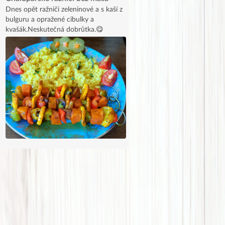
Dnes opět ražniči zeleninové a s kaší z
bulguru a opražené cibulky a
kvašák.Neskutečná dobrůtka.😋