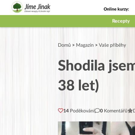
Online kurzy:
Jak na babičky
Recepty
Domů
>
Magazín
>
Vaše příběhy
Shodila jse
38 let)
14
Poděkování
0
Komentářů