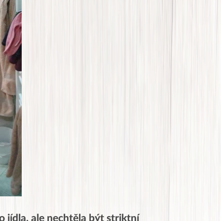
jídla, ale nechtěla být striktní