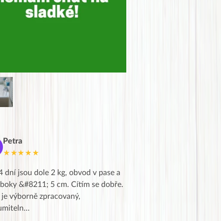
Petra
Marie
M
★★★★★
★★★★★
4 dní jsou dole 2 kg, obvod v pase a
Dnes jsem to konečně vytáh
 boky &#8211; 5 cm. Cítím se dobře.
zapadlé pošty a poslechla j
 je výborně zpracovaný,
videa od EVY. Koho by nepř
umiteln…
tahl…