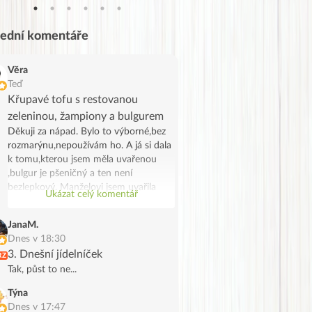
lední komentáře
Věra
Teď
Křupavé tofu s restovanou
zeleninou, žampiony a bulgurem
Děkuji za nápad. Bylo to výborné,bez
rozmarýnu,nepoužívám ho. A já si dala
k tomu,kterou jsem měla uvařenou
,bulgur je pšeničný a ten není
bezlepkový. Manželovi jsem uvařila
Ukázat celý komentář
bramborové noky .Bylo to chutné a
syté jídlo,já jsem potřebovala
JanaM.
spotřebovat žampiony a tak se stalo.
Dnes v 18:30
Děkuji, manžel na tofu říkal že vypadá
3. Dnešní jídelníček
RZ
jak škvarky,měla jsem marinované a
Tak, půst to ne...
ochutila jsem ho trochu Tamaris.
Týna
Dnes v 17:47