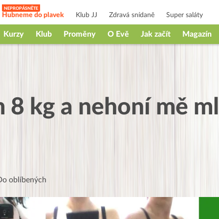
Hubneme do plavek
Klub JJ
Zdravá snídaně
Super saláty
Kurzy
Klub
Proměny
O Evě
Jak začít
Magazín
m 8 kg a nehoní mě ml
Do oblíbených