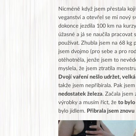
Nicméně když jsem přestala kojit
veganství a otevřel se mi nový s
dokonce jezdila 100 km na kurzy
úžasné a já se naučila pracovat 
používat. Zhubla jsem na 68 kg po
jsem dvojmo (pro sebe a pro rod
otěhotněla, jenže jsem to nevědě
myslela, že jsem ztratila menstru
Dvojí vaření nešlo udržet, velká
takže jsem nepřibírala. Pak jsem 
nedostatek železa
. Začala jsem
výrobky a musím říct, že
to bylo
bylo jídlem.
Přibrala jsem znovu 