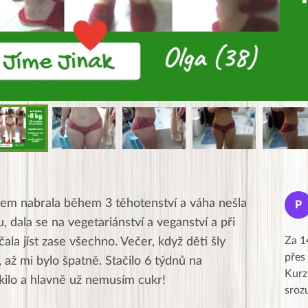
Jana
sem nabrala během 3 těhotenství a váha nešla
J
P
★★★★★
, dala se na vegetariánství a veganství a při
Moc Vám všem děkuji za krásný pátek,
Za 1
čala jíst zase všechno. Večer, když děti šly
obzvlášť velké poděkování, obdiv a
přes
 až mi bylo špatně. Stačilo 6 týdnů na
uznání pro hlavní dvojici Peťa a Gábi!! 👏
Kurz
 kilo a hlavně už nemusím cukr!
Posílá…
sroz