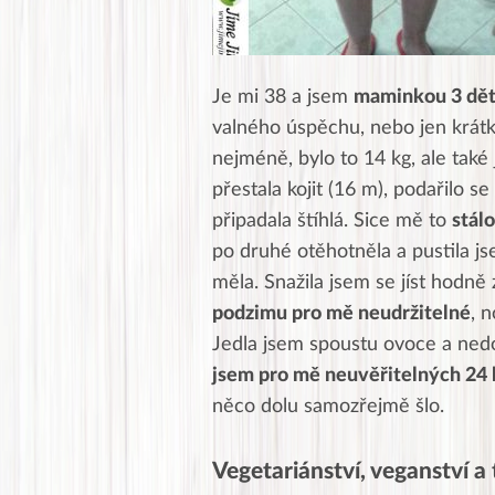
Je mi 38 a jsem
maminkou 3 dět
valného úspěchu, nebo jen krátk
nejméně, bylo to 14 kg, ale také
přestala kojit (16 m), podařilo 
připadala štíhlá. Sice mě to
stálo
po druhé otěhotněla a pustila j
měla. Snažila jsem se jíst hodně 
podzimu pro mě neudržitelné
, 
Jedla jsem spoustu ovoce a nedok
jsem pro mě neuvěřitelných 24 
něco dolu samozřejmě šlo.
Vegetariánství, veganství a 