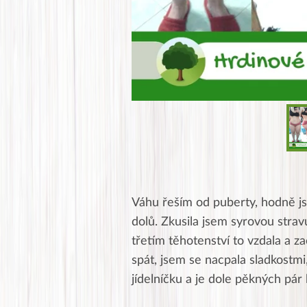
Váhu řeším od puberty, hodně j
dolů. Zkusila jsem syrovou stravu
třetím těhotenství to vzdala a za
spát, jsem se nacpala sladkostmi,
jídelníčku a je dole pěkných pár