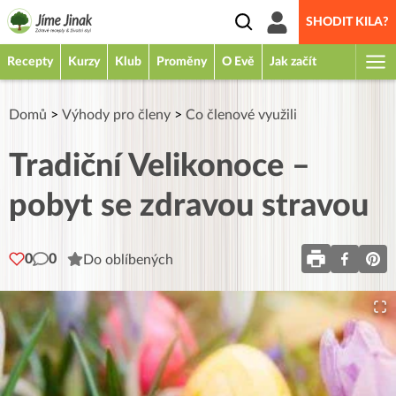
SHODIT KILA?
Recepty
Kurzy
Klub
Proměny
O Evě
Jak začít
Domů
>
Výhody pro členy
>
Co členové využili
Tradiční Velikonoce –
pobyt se zdravou stravou
0
0
Do oblíbených