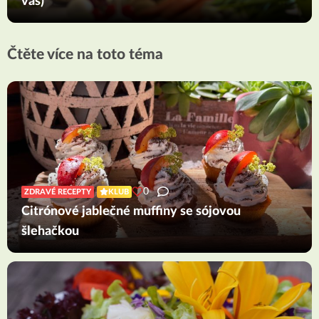
vás)
Čtěte více na toto téma
0
ZDRAVÉ RECEPTY
KLUB
Citrónové jablečné muffiny se sójovou
šlehačkou