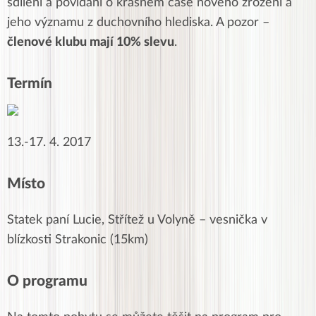
sdílení a povídání o krásném čase nového zrození a
jeho významu z duchovního hlediska. A pozor –
členové klubu mají 10% slevu
.
Termín
13.-17. 4. 2017
Místo
Statek paní Lucie, Střítež u Volyně – vesnička v
blízkosti Strakonic (15km)
O programu