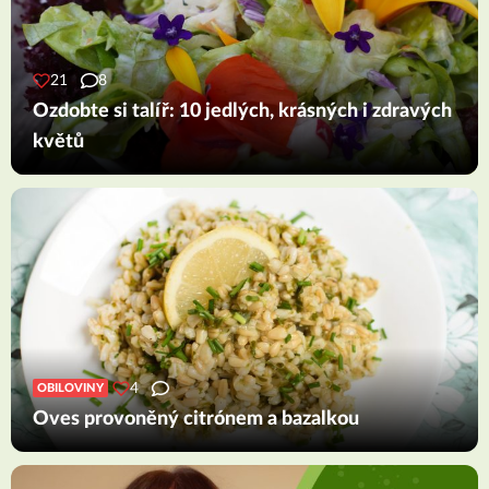
21
8
Ozdobte si talíř: 10 jedlých, krásných i zdravých
květů
4
OBILOVINY
Oves provoněný citrónem a bazalkou