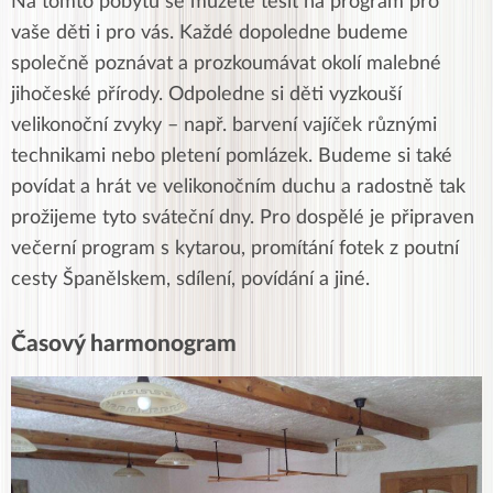
Na tomto pobytu se můžete těšit na program pro
vaše děti i pro vás. Každé dopoledne budeme
společně poznávat a prozkoumávat okolí malebné
jihočeské přírody. Odpoledne si děti vyzkouší
velikonoční zvyky – např. barvení vajíček různými
technikami nebo pletení pomlázek. Budeme si také
povídat a hrát ve velikonočním duchu a radostně tak
prožijeme tyto sváteční dny. Pro dospělé je připraven
večerní program s kytarou, promítání fotek z poutní
cesty Španělskem, sdílení, povídání a jiné.
Časový harmonogram