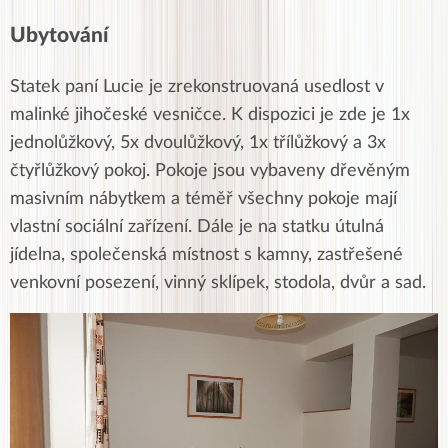
Ubytování
Statek paní Lucie je zrekonstruovaná usedlost v
malinké jihočeské vesničce. K dispozici je zde je 1x
jednolůžkový, 5x dvoulůžkový, 1x třílůžkový a 3x
čtyřlůžkový pokoj. Pokoje jsou vybaveny dřevěným
masivním nábytkem a téměř všechny pokoje mají
vlastní sociální zařízení. Dále je na statku útulná
jídelna, společenská místnost s kamny, zastřešené
venkovní posezení, vinný sklípek, stodola, dvůr a sad.