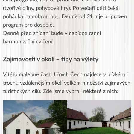
část programu, a ta už proběhne v areálu statku
(tvořivé dílny, pohybové hry). Po večeři děti čeká
pohádka na dobrou noc. Denně od 21 h je připraven
program pro dospělé.
Denně před snídaní bude v nabídce ranní
harmonizační cvičení.
Zajímavosti v okolí – tipy na výlety
V této malebné části Jižních Čech najdete v blízkém i
trochu vzdálenějším okolí velkém množství zajímavých
turistických cílů. Zde jsme vybrali některé z nich: