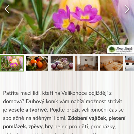
Patříte mezi lidi, kteří na Velikonoce odjíždějí z
domova? Duhový koník vám nabízí možnost strávit
je
vesele a tvořivě
. Pojďte prožít velikonoční čas se
společně naladěnými lidmi.
Zdobení vajíček, pletení
pomlázek, zpěvy, hry
nejen pro děti, procházky,