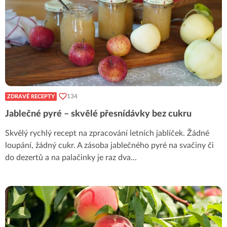
134
ZDRAVÉ RECEPTY
Jablečné pyré – skvělé přesnídávky bez cukru
Skvělý rychlý recept na zpracování letních jablíček. Žádné
loupání, žádný cukr. A zásoba jablečného pyré na svačiny či
do dezertů a na palačinky je raz dva
...