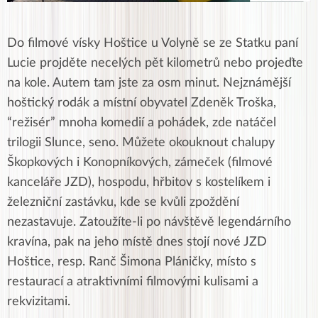
Do filmové vísky Hoštice u Volyně se ze Statku paní
Lucie projděte necelých pět kilometrů nebo projeďte
na kole. Autem tam jste za osm minut. Nejznámější
hoštický rodák a místní obyvatel Zdeněk Troška,
“režisér” mnoha komedií a pohádek, zde natáčel
trilogii Slunce, seno. Můžete okouknout chalupy
Škopkových i Konopníkových, zámeček (filmové
kanceláře JZD), hospodu, hřbitov s kostelíkem i
železniční zastávku, kde se kvůli zpoždění
nezastavuje. Zatoužíte-li po návštěvě legendárního
kravína, pak na jeho místě dnes stojí nové JZD
Hoštice, resp. Ranč Šimona Pláničky, místo s
restaurací a atraktivními filmovými kulisami a
rekvizitami.