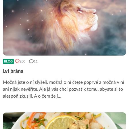
205
11
BLOG
Lví brána
Možná jste o ní slyšeli, možná o ní čtete poprvé a možná v ní
ani nijak nevěříte. Ale já vás chci pozvat k tomu, abyste si to
alespoň zkusili. A o čem že j
...