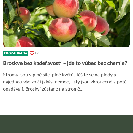
19
EKOZAHRADA
Broskve bez kadeřavosti – jde to vůbec bez chemie?
Stromy jsou v plné síle, plné květů. Těšíte se na plody a
najednou vše zničí jakási nemoc, listy jsou zkroucené a poté
opadávají. Broskví zůstane na stromě
...