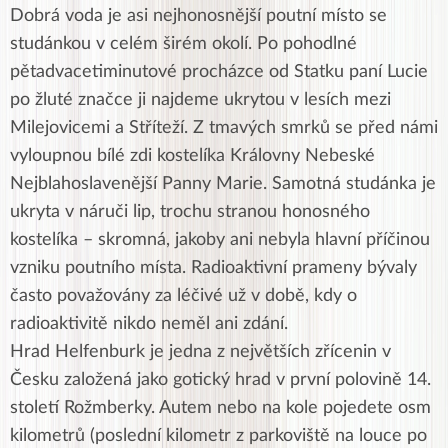
Dobrá voda je asi nejhonosnější poutní místo se
studánkou v celém širém okolí. Po pohodlné
pětadvacetiminutové procházce od Statku paní Lucie
po žluté značce ji najdeme ukrytou v lesích mezi
Milejovicemi a Stříteží. Z tmavých smrků se před námi
vyloupnou bílé zdi kostelíka Královny Nebeské
Nejblahoslavenější Panny Marie. Samotná studánka je
ukryta v náruči lip, trochu stranou honosného
kostelíka – skromná, jakoby ani nebyla hlavní příčinou
vzniku poutního místa. Radioaktivní prameny bývaly
často považovány za léčivé už v době, kdy o
radioaktivitě nikdo neměl ani zdání.
Hrad Helfenburk je jedna z největších zřícenin v
Česku založená jako gotický hrad v první polovině 14.
století Rožmberky. Autem nebo na kole pojedete osm
kilometrů (poslední kilometr z parkoviště na louce po