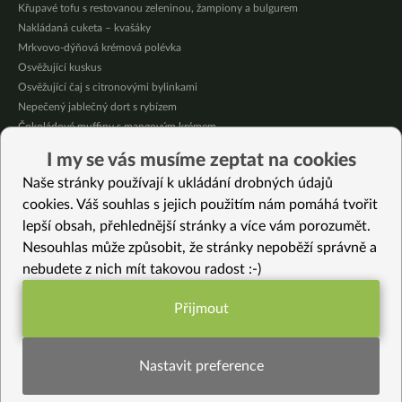
Křupavé tofu s restovanou zeleninou, žampiony a bulgurem
Nakládaná cuketa – kvašáky
Mrkvovo-dýňová krémová polévka
Osvěžující kuskus
Osvěžující čaj s citronovými bylinkami
Nepečený jablečný dort s rybízem
Čokoládové muffiny s mangovým krémem
Meruňky a jablka v citrónovém želé
I my se vás musíme zeptat na cookies
Krémová zeleninová polévka s koprem a vločkami
Naše stránky používají k ukládání drobných údajů
Celozrnná rýže basmati se zeleninou
cookies. Váš souhlas s jejich použitím nám pomáhá tvořit
lepší obsah, přehlednější stránky a více vám porozumět.
Vybrané recepty
Nesouhlas může způsobit, že stránky nepoběží správně a
Plněné pečené batáty zapečené s tofu
nebudete z nich mít takovou radost :-)
Zelená panissa
Dětské tiramisu bez lepku
Přijmout
Zeleninové rizoto s tahini
Funkční nastavení potřebujeme (vždy
Cuketovo-kapustová polévka s rýžovými prstýnky
aktivní)
Roztíratelný “sýr” bez mléka
Nastavit preference
Labužnická hrachová omáčka s pórkem, mrkví a saturejkou
Snídaňová HIT polévka s řepou a vločkami