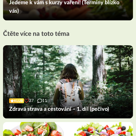
Jedeme k vám s kurzy vaření! (Termíny blízko
vás)
Čtěte více na toto téma
37
11
KLUB
Zdravá strava a cestování – 1. díl (pečivo)