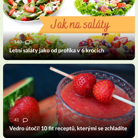
148
5
Letní saláty jako od profíka v 6 krocích
41
Vedro útočí! 10 fit receptů, kterými se zchladíte