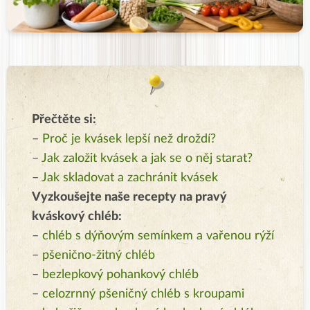
Přečtěte si:
–
Proč je kvásek lepší než droždí?
–
Jak založit kvásek a jak se o něj starat?
–
Jak skladovat a zachránit kvásek
Vyzkoušejte naše recepty na pravý
kváskový chléb:
–
chléb s dýňovým semínkem a vařenou rýží
–
pšenično-žitný chléb
–
bezlepkový pohankový chléb
–
celozrnný pšeničný chléb s kroupami