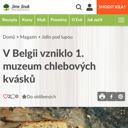
SHODIT KILA?
Recepty
Kurzy
Klub
Proměny
O Evě
Jak začít
Domů
>
Magazín
>
Jídlo pod lupou
V Belgii vzniklo 1.
muzeum chlebových
kvásků
2
0
Do oblíbených