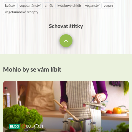
kvásek
vegetariánství
chléb
kváskový chléb
veganství
vegan
vegetariánské recepty
Schovat štítky
Mohlo by se vám líbit
80
31
BLOG