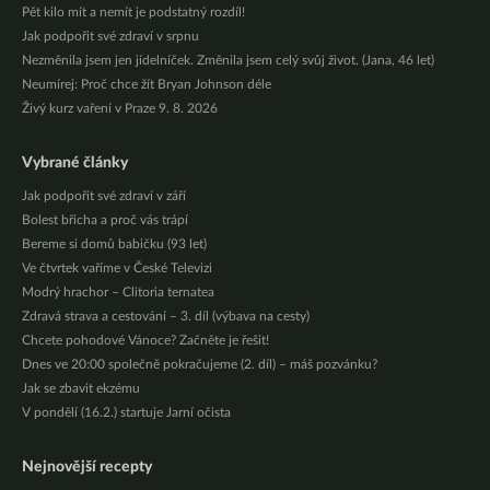
Pět kilo mít a nemít je podstatný rozdíl!
Jak podpořit své zdraví v srpnu
Nezměnila jsem jen jídelníček. Změnila jsem celý svůj život. (Jana, 46 let)
Neumírej: Proč chce žít Bryan Johnson déle
Živý kurz vaření v Praze 9. 8. 2026
Vybrané články
Jak podpořit své zdraví v září
Bolest břicha a proč vás trápí
Bereme si domů babičku (93 let)
Ve čtvrtek vaříme v České Televizi
Modrý hrachor – Clitoria ternatea
Zdravá strava a cestování – 3. díl (výbava na cesty)
Chcete pohodové Vánoce? Začněte je řešit!
Dnes ve 20:00 společně pokračujeme (2. díl) – máš pozvánku?
Jak se zbavit ekzému
V pondělí (16.2.) startuje Jarní očista
Nejnovější recepty