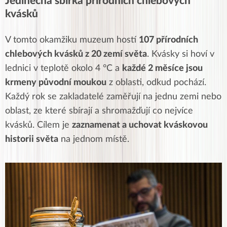
Jedinečná sbírka přírodních chlebových
kvásků
V tomto okamžiku muzeum hostí
107 přírodních
chlebových kvásků z 20 zemí světa
. Kvásky si hoví v
lednici v teplotě okolo 4 °C a
každé 2 měsíce jsou
krmeny původní moukou
z oblasti, odkud pochází.
Každý rok se zakladatelé zaměřují na jednu zemi nebo
oblast, ze které sbírají a shromažďují co nejvíce
kvásků. Cílem je
zaznamenat a uchovat kváskovou
historii světa
na jednom místě.