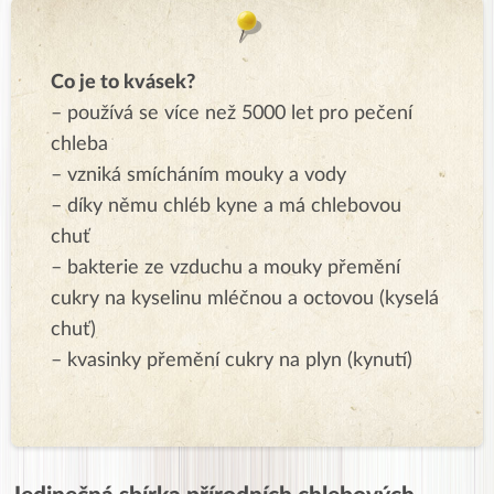
Co je to kvásek?
– používá se více než 5000 let pro pečení
chleba
– vzniká smícháním mouky a vody
– díky němu chléb kyne a má chlebovou
chuť
– bakterie ze vzduchu a mouky přemění
cukry na kyselinu mléčnou a octovou (kyselá
chuť)
– kvasinky přemění cukry na plyn (kynutí)