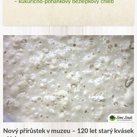
–
kukuřično-pohankový bezlepkový chléb
Nový přírůstek v muzeu – 120 let starý kvásek