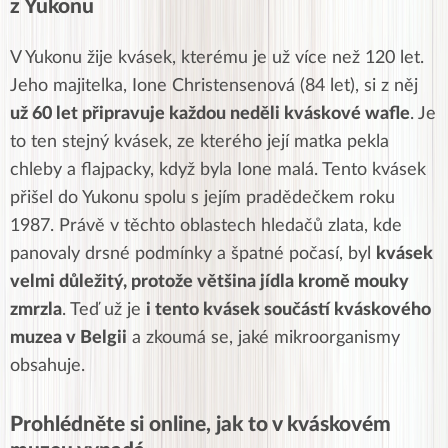
z Yukonu
V Yukonu žije kvásek, kterému je už více než 120 let.
Jeho majitelka,
Ione Christensenová (84 let), si z něj
už 60 let připravuje každou neděli kváskové wafle
. Je
to ten stejný kvásek, ze kterého její matka pekla
chleby a flajpacky, když byla Ione malá. Tento kvásek
přišel do Yukonu spolu s jejím pradědečkem roku
1987. Právě v těchto oblastech hledačů zlata, kde
panovaly drsné podmínky a špatné počasí, byl
kvásek
velmi důležitý, protože většina jídla kromě mouky
zmrzla
.
Teď už je
i tento kvásek součástí kváskového
muzea v Belgii
a zkoumá se, jaké mikroorganismy
obsahuje.
Prohlédněte si online, jak to v kváskovém