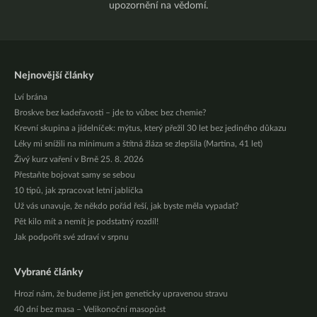
upozornění na vědomí.
Nejnovější články
Lví brána
Broskve bez kadeřavosti – jde to vůbec bez chemie?
Krevní skupina a jídelníček: mýtus, který přežil 30 let bez jediného důkazu
Léky mi snížili na minimum a štítná žláza se zlepšila (Martina, 41 let)
Živý kurz vaření v Brně 25. 8. 2026
Přestaňte bojovat samy se sebou
10 tipů, jak zpracovat letní jablíčka
Už vás unavuje, že někdo pořád řeší, jak byste měla vypadat?
Pět kilo mít a nemít je podstatný rozdíl!
Jak podpořit své zdraví v srpnu
Vybrané články
Hrozí nám, že budeme jíst jen geneticky upravenou stravu
40 dní bez masa – Velikonoční masopůst