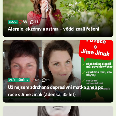
88
11
BLOG
Alergie, ekzémy a astma – vědci znají řešení
47
32
VAŠE PŘÍBĚHY
Už nejsem zdrchaná depresivní matka aneb po
roce s Jíme Jinak (Zdeňka, 35 let)