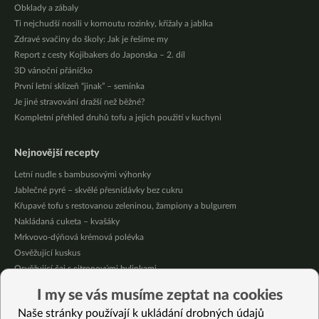
Obklady a zábaly
Ti nejchudší nosili v kornoutu rozinky, křížaly a jablka
Zdravé svačiny do školy: Jak je řešíme my
Report z cesty Kojibakers do Japonska – 2. díl
3D vánoční přáníčko
První letní sklizeň “jinak” – semínka
Je jiné stravování dražší než běžné?
Kompletní přehled druhů tofu a jejich použití v kuchyni
Nejnovější recepty
Letní nudle s bambusovými výhonky
Jablečné pyré – skvělé přesnídávky bez cukru
Křupavé tofu s restovanou zeleninou, žampiony a bulgurem
Nakládaná cuketa – kvašáky
Mrkvovo-dýňová krémová polévka
Osvěžující kuskus
Osvěžující čaj s citronovými bylinkami
Nepečený jablečný dort s rybízem
I my se vás musíme zeptat na cookies
Čokoládové muffiny s mangovým krémem
Naše stránky používají k ukládání drobných údajů
Meruňky a jablka v citrónovém želé