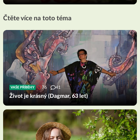
Čtěte více na toto téma
76
41
VAŠE PŘÍBĚHY
Život je krásný (Dagmar, 63 let)