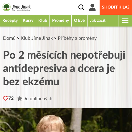
SHODIT KILA?
Recepty
Kurzy
Klub
Proměny
O Evě
Jak začít
Domů
>
Klub Jíme Jinak
>
Příběhy a proměny
Po 2 měsících nepotřebuji
antidepresiva a dcera je
bez ekzému
72
Do oblíbených