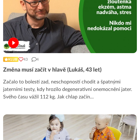
43
4
KLUB
Změna musí začít v hlavě (Lukáš, 43 let)
Začalo to bolestí zad, neschopností chodit a špatnými
jaterními testy, kdy hrozilo degenerativní onemocnění jater.
Svého času vážil 112 kg. Jak chlap začín
...