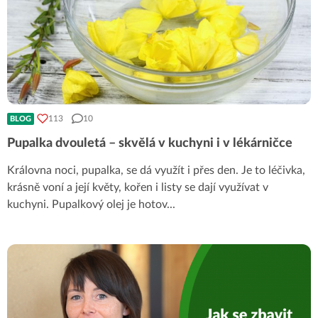
113
10
BLOG
Pupalka dvouletá – skvělá v kuchyni i v lékárničce
Královna noci, pupalka, se dá využít i přes den. Je to léčivka,
krásně voní a její květy, kořen i listy se dají využívat v
kuchyni. Pupalkový olej je hotov
...