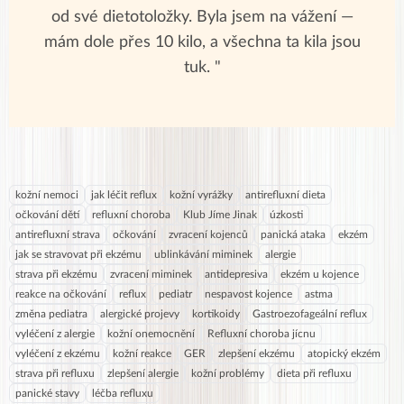
od své dietotoložky. Byla jsem na vážení —
mám dole přes 10 kilo, a všechna ta kila jsou
tuk. "
kožní nemoci
jak léčit reflux
kožní vyrážky
antirefluxní dieta
očkování dětí
refluxní choroba
Klub Jíme Jinak
úzkosti
antirefluxní strava
očkování
zvracení kojenců
panická ataka
ekzém
jak se stravovat při ekzému
ublinkávání miminek
alergie
strava při ekzému
zvracení miminek
antidepresiva
ekzém u kojence
reakce na očkování
reflux
pediatr
nespavost kojence
astma
změna pediatra
alergické projevy
kortikoidy
Gastroezofageální reflux
vyléčení z alergie
kožní onemocnění
Refluxní choroba jícnu
vyléčení z ekzému
kožní reakce
GER
zlepšení ekzému
atopický ekzém
strava při refluxu
zlepšení alergie
kožní problémy
dieta při refluxu
panické stavy
léčba refluxu