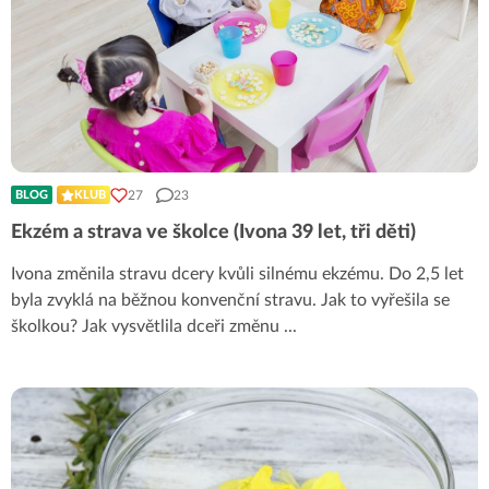
27
23
BLOG
KLUB
Ekzém a strava ve školce (Ivona 39 let, tři děti)
Ivona změnila stravu dcery kvůli silnému ekzému. Do 2,5 let
byla zvyklá na běžnou konvenční stravu. Jak to vyřešila se
školkou? Jak vysvětlila dceři změnu
...