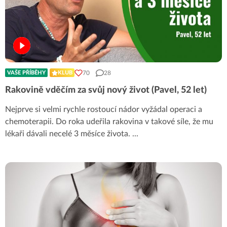
70
28
VAŠE PŘÍBĚHY
KLUB
Rakovině vděčím za svůj nový život (Pavel, 52 let)
Nejprve si velmi rychle rostoucí nádor vyžádal operaci a
chemoterapii. Do roka udeřila rakovina v takové síle, že mu
lékaři dávali necelé 3 měsíce života.
...