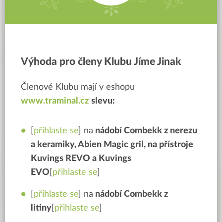
Výhoda pro členy Klubu Jíme Jinak
Členové Klubu mají v eshopu
www.traminal.cz
slevu:
[
přihlaste se
] na
nádobí
Combekk z nerezu
a keramiky, Abien Magic gril, na přístroje
Kuvings REVO a Kuvings
EVO
[
přihlaste se
]
[
přihlaste se
] na
nádobí
Combekk z
litiny
[
přihlaste se
]