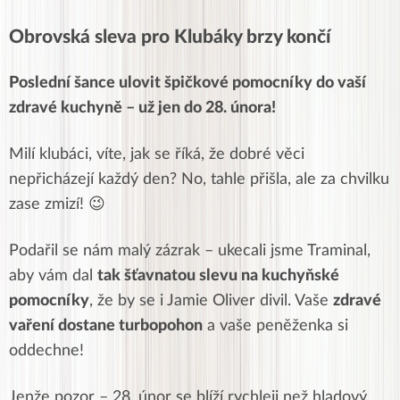
Obrovská sleva pro Klubáky brzy končí
Poslední šance ulovit špičkové pomocníky do vaší
zdravé kuchyně – už jen do 28. února!
Milí klubáci, víte, jak se říká, že dobré věci
nepřicházejí každý den? No, tahle přišla, ale za chvilku
zase zmizí! 😉
Podařil se nám malý zázrak – ukecali jsme Traminal,
aby vám dal
tak šťavnatou slevu na kuchyňské
pomocníky
, že by se i Jamie Oliver divil. Vaše
zdravé
vaření dostane turbopohon
a vaše peněženka si
oddechne!
Jenže pozor – 28. únor se blíží rychleji než hladový