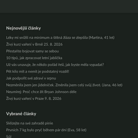
Nejnovější články
Léky mi snížili na minimum a štítná žláza se zlepšila (Martina, 41 let)
Živý kurz vaření v Brně 25. 8. 2026
Přestaňte bojovat samy se sebou
10 tipů, jak zpracovat letní jablíčka
Už vás unavuje, že někdo pořád řeší, jak byste měla vypadat?
Pět kilo mít a nemít je podstatný rozdíl!
Jak podpořit své zdraví v srpnu
Nezměnila jsem jen jídelníček. Změnila jsem celý svůj život. (Jana, 46 let)
Neumírej: Proč chce žít Bryan Johnson déle
Živý kurz vaření v Praze 9. 8. 2026
Vybrané články
Sklízejte na své zahradě pinie
Prvních 7 kg bylo pryč během pár dní (Eva, 58 let)
Sůl