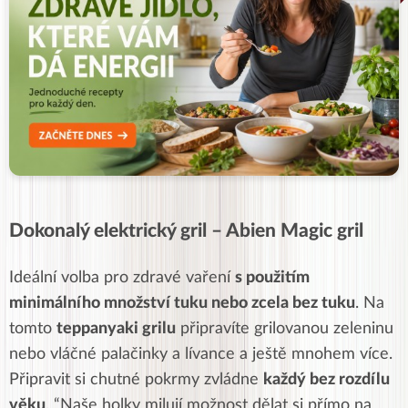
Dokonalý elektrický gril – Abien Magic gril
Ideální volba pro zdravé vaření
s použitím
minimálního množství tuku nebo zcela bez tuku
. Na
tomto
teppanyaki grilu
připravíte g
rilovanou zeleninu
nebo vláčné palačinky a lívance a ještě mnohem více.
Připravit si chutné pokrmy zvládne
každý bez rozdílu
věku
. “Naše holky milují možnost dělat si přímo na