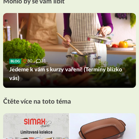
Mohlo by se vám líbit
80
31
BLOG
Jedeme k vám s kurzy vaření! (Termíny blízko
vás)
Čtěte více na toto téma