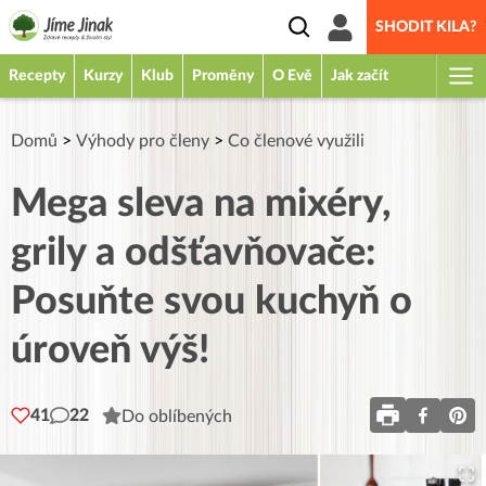
SHODIT KILA?
Recepty
Kurzy
Klub
Proměny
O Evě
Jak začít
Domů
>
Výhody pro členy
>
Co členové využili
Mega sleva na mixéry,
grily a odšťavňovače:
Posuňte svou kuchyň o
úroveň výš!
41
22
Do oblíbených