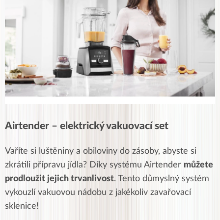
Airtender – elektrický vakuovací set
Vaříte si luštěniny a obiloviny do zásoby, abyste si
zkrátili přípravu jídla? Díky systému Airtender
můžete
prodloužit jejich trvanlivost
. Tento důmyslný systém
vykouzlí vakuovou nádobu z jakékoliv zavařovací
sklenice!