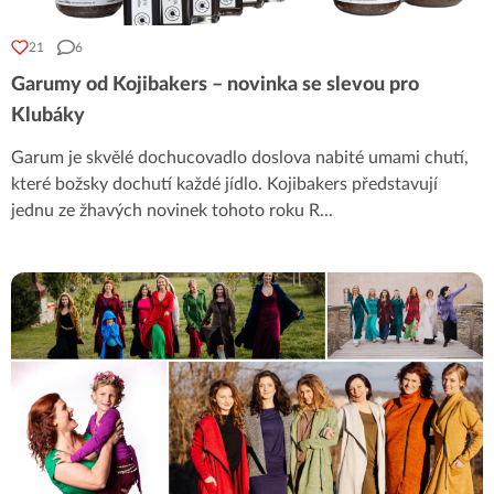
21
6
Garumy od Kojibakers – novinka se slevou pro
Klubáky
Garum je skvělé dochucovadlo doslova nabité umami chutí,
které božsky dochutí každé jídlo. Kojibakers představují
jednu ze žhavých novinek tohoto roku R
...