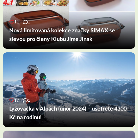
11
1
Nová limitovaná kolekce značky SIMAX se
slevou pro členy Klubu Jíme Jinak
17
1
Lyžovačka v Alpách (únor 2024) – ušetřete 4300
Kč na rodinu!