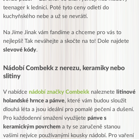
teenager k lednici. Poté tyto ceny odletí do
kuchyňského nebe a už se nevrátí.
Na Jíme Jinak vám fandíme a chceme pro vás to
nejlepší! Tak neváhejte a skočte na to! Dole najdete
slevové kódy
.
Nádobí Combekk z nerezu, keramiky nebo
slitiny
V nabídce
nádobí značky Combekk
naleznete
litinové
holandské hrnce a pánve
, které vám budou sloužit
dlouhá léta a jsou ideální pro pomalé pečení a dušení.
Pro každodenní smažení využijete
pánve s
keramickým povrchem
a ty se zaručeně stanou
vašimi nejvíce používanými kousky nádobí. Pro vaření