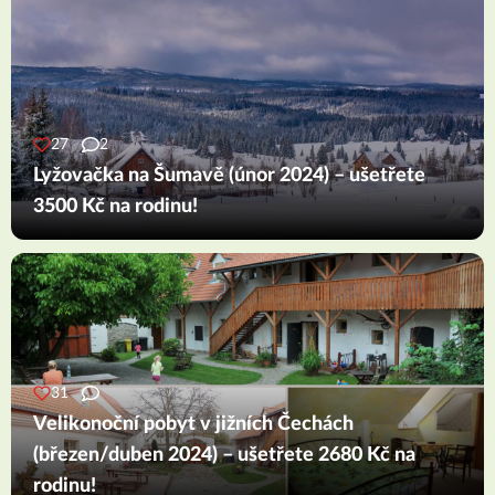
27
2
Lyžovačka na Šumavě (únor 2024) – ušetřete
3500 Kč na rodinu!
31
Velikonoční pobyt v jižních Čechách
(březen/duben 2024) – ušetřete 2680 Kč na
rodinu!