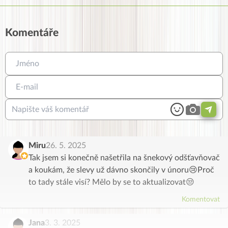
Komentáře
Miru
26. 5. 2025
Tak jsem si konečně našetřila na šnekový odšťavňovač
a koukám, že slevy už dávno skončily v únoru😢Proč
to tady stále visí? Mělo by se to aktualizovat😒
Komentovat
Jana
3. 3. 2025