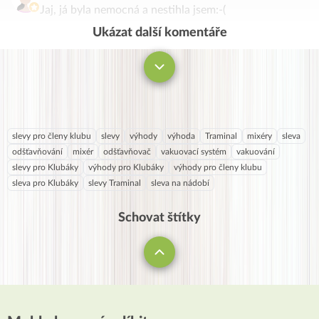
Jaj, já byla nemocná a nestihla jsem:-(
Ukázat další komentáře
Komentovat
slevy pro členy klubu
slevy
výhody
výhoda
Traminal
mixéry
sleva
odšťavňování
mixér
odšťavňovač
vakuovací systém
vakuování
slevy pro Klubáky
výhody pro Klubáky
výhody pro členy klubu
sleva pro Klubáky
slevy Traminal
sleva na nádobí
Schovat štítky