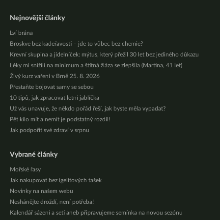
Nejnovější články
Lví brána
Broskve bez kadeřavosti – jde to vůbec bez chemie?
Krevní skupina a jídelníček: mýtus, který přežil 30 let bez jediného důkazu
Léky mi snížili na minimum a štítná žláza se zlepšila (Martina, 41 let)
Živý kurz vaření v Brně 25. 8. 2026
Přestaňte bojovat samy se sebou
10 tipů, jak zpracovat letní jablíčka
Už vás unavuje, že někdo pořád řeší, jak byste měla vypadat?
Pět kilo mít a nemít je podstatný rozdíl!
Jak podpořit své zdraví v srpnu
Vybrané články
Mořské řasy
Jak nakupovat bez igelitových tašek
Novinky na našem webu
Neshánějte droždí, není potřeba!
Kalendář sázení a setí aneb připravujeme semínka na novou sezónu