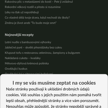
Rakovina plic s metastázemi do kostí – Petr jí zvládnul
Rekordní věkový rozdíl a přesto si rozumíme
Léky na tlak už nepotřebuji
Co vlastně dělá tvoje dcera, když nechodí do školy?
Změna je život aneb “To bude moje smrt”
Nejnovější recepty
Letní nudle s bambusovými výhonky
Jablečné pyré – skvělé přesnídávky bez cukru
Křupavé tofu s restovanou zeleninou, žampiony a bulgurem
Nakládaná cuketa – kvašáky
Mrkvovo-dýňová krémová polévka
Osvěžující kuskus
Osvěžující čaj s citronovými bylinkami
Nepečený jablečný dort s rybízem
I my se vás musíme zeptat na cookies
Čokoládové muffiny s mangovým krémem
Naše stránky používají k ukládání drobných údajů
Meruňky a jablka v citrónovém želé
cookies. Váš souhlas s jejich použitím nám pomáhá tvořit
lepší obsah, přehlednější stránky a více vám porozumět.
Vybrané recepty
Nesouhlas může způsobit, že stránky nepoběží správně a