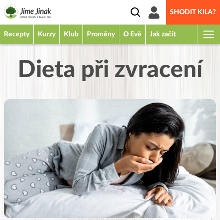
SHODIT KILA?
Recepty
Kurzy
Klub
Proměny
O Evě
Jak začít
Dieta při zvracení