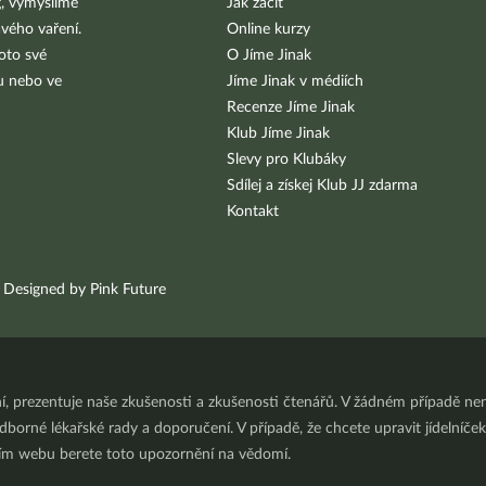
g, vymýšlíme
Jak začít
vého vaření.
Online kurzy
oto své
O Jíme Jinak
bu nebo ve
Jíme Jinak v médiích
Recenze Jíme Jinak
Klub Jíme Jinak
Slevy pro Klubáky
Sdílej a získej Klub JJ zdarma
Kontakt
Designed by Pink Future
ní, prezentuje naše zkušenosti a zkušenosti čtenářů. V žádném případě 
orné lékařské rady a doporučení. V případě, že chcete upravit jídelníček 
ním webu berete toto upozornění na vědomí.