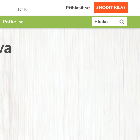
Přihlásit se
SHODIT KILA?
Další
Potkej se
Hledat
va