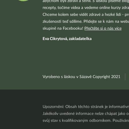
abychom byli zdraví a štíhlí. S láskou píšeme blo
recepty, točíme videa a vedeme online kurzy zdra
Chceme kolem sebe vidět zdravé a hezké lidi - pr
zkušenosti teď sdílíme. Přidejte se k nám na we
skupině na Facebooku!
Přečtěte si o nás více
Eva Cikrytová, zakladatelka
Vyrobeno s láskou v Sázavě Copyright 2021
Upozornění: Obsah těchto stránek je informativ
Jakékoliv uvedené informace nelze chápat jako odb
svůj stav s kvalifikovaným odborníkem. Používá