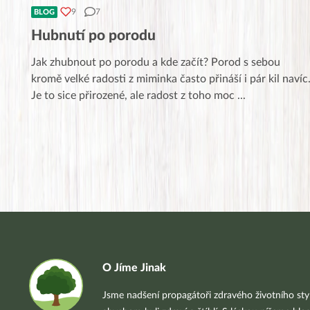
9
7
BLOG
Hubnutí po porodu
Jak zhubnout po porodu a kde začít? Porod s sebou
kromě velké radosti z miminka často přináší i pár kil navíc
Je to sice přirozené, ale radost z toho moc
...
O Jíme Jinak
Jsme nadšení propagátoři zdravého životního styl