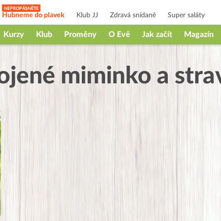
Hubneme do plavek
Klub JJ
Zdravá snídaně
Super saláty
Kurzy
Klub
Proměny
O Evě
Jak začít
Magazín
ojené miminko a stra