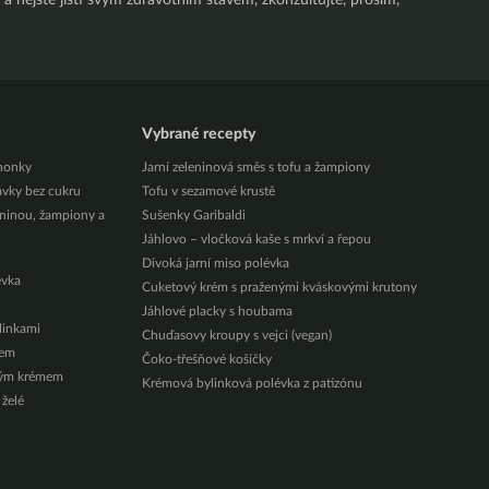
a nejste jistí svým zdravotním stavem, zkonzultujte, prosím,
Vybrané recepty
honky
Jarní zeleninová směs s tofu a žampiony
ávky bez cukru
Tofu v sezamové krustě
eninou, žampiony a
Sušenky Garibaldi
Jáhlovo – vločková kaše s mrkví a řepou
Divoká jarní miso polévka
évka
Cuketový krém s praženými kváskovými krutony
Jáhlové placky s houbama
ylinkami
Chuďasovy kroupy s vejci (vegan)
zem
Čoko-třešňové košíčky
vým krémem
Krémová bylinková polévka z patizónu
 želé