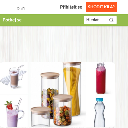
Přihlásit se
SHODIT KILA?
Další
Potkej se
Hledat