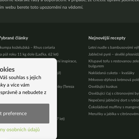
orné lékařské rady a doporučení. V případě, že chcete upravit jídelníček 
ním webu berete toto upozornění na vědomí.
ybrané články
Nejnovější recepty
kumpa koželužská – Rhus coriaria
Letní nudle s bambusovými vý
a půl roku 11 kg dole (Laďka, 62 let)
Jablečné pyré – skvělé přesníd
robuzení se zpěvem ptáků: Moje jarní inspirace,
Křupavé tofu s restovanou zel
terá mění životy
bulgurem
okies
o vám nikdo neřekne (Jindřich Motýl)
Nakládaná cuketa – kvašáky
Váš souhlas s jejich
íme Jinak v Sama doma
Mrkvovo-dýňová krémová pol
nky a více vám
ěřte sobě a svým instinktům, maminky (Tereza
Osvěžující kuskus
7 let, 3 děti)
 správně a nebudete z
Osvěžující čaj s citronovými b
otrč kadeřavý
Nepečený jablečný dort s rybí
ak na dresinky
Čokoládové muffiny s mango
ebinář v pátek večer
t preference
Meruňky a jablka v citrónovém
ěnila jsem se před očima (Miška, 37 let)
í)
ny osobních údajů