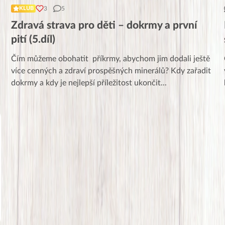
3
5
KLUB
Zdravá strava pro děti – dokrmy a první
pití (5.díl)
Čím můžeme obohatit příkrmy, abychom jim dodali ještě
více cenných a zdraví prospěšných minerálů? Kdy zařadit
dokrmy a kdy je nejlepší příležitost ukončit
...