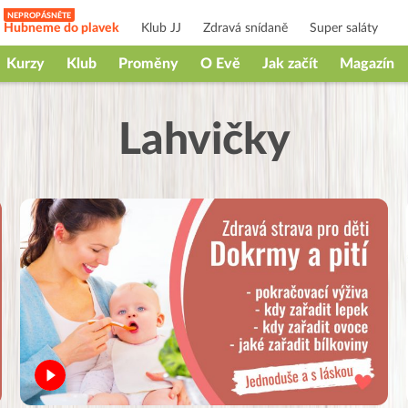
Hubneme do plavek
Klub JJ
Zdravá snídaně
Super saláty
Kurzy
Klub
Proměny
O Evě
Jak začít
Magazín
Lahvičky