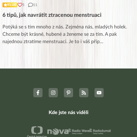
5
11
KLUB
6 tipů, jak navrátit ztracenou menstruaci
Potýká se s tím mnoho z nás. Zejména nás, mladých holek.
Chceme být krásné, hubené a ženeme se za tím. A pak
najednou ztratíme menstruaci. Je to i váš příp
...
Kde jste nás viděli