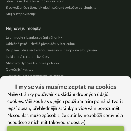
Strach z nedostatku a jiné noční můry
8 osvědčených tipů, jak ulevit spálené pokožce od sluníčka
Můj půst pokračuje
Nejnovější recepty
Letní nudle s bambusovými výhonky
Jablečné pyré – skvělé přesnídávky bez cukru
Křupavé tofu s restovanou zeleninou, žampiony a bulgurem
Nakládaná cuketa – kvašáky
Mrkvovo-dýňová krémová polévka
Osvěžující kuskus
Osvěžující čaj s citronovými bylinkami
Nepečený jablečný dort s rybízem
I my se vás musíme zeptat na cookies
Čokoládové muffiny s mangovým krémem
Naše stránky používají k ukládání drobných údajů
Meruňky a jablka v citrónovém želé
cookies. Váš souhlas s jejich použitím nám pomáhá tvořit
lepší obsah, přehlednější stránky a více vám porozumět.
Vybrané recepty
Nesouhlas může způsobit, že stránky nepoběží správně a
Jablečný krém s mandlemi
nebudete z nich mít takovou radost :-)
Presovaný salát