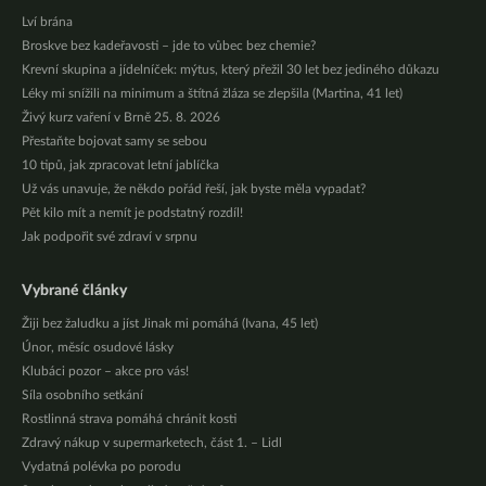
Lví brána
Broskve bez kadeřavosti – jde to vůbec bez chemie?
Krevní skupina a jídelníček: mýtus, který přežil 30 let bez jediného důkazu
Léky mi snížili na minimum a štítná žláza se zlepšila (Martina, 41 let)
Živý kurz vaření v Brně 25. 8. 2026
Přestaňte bojovat samy se sebou
10 tipů, jak zpracovat letní jablíčka
Už vás unavuje, že někdo pořád řeší, jak byste měla vypadat?
Pět kilo mít a nemít je podstatný rozdíl!
Jak podpořit své zdraví v srpnu
Vybrané články
Žiji bez žaludku a jíst Jinak mi pomáhá (Ivana, 45 let)
Únor, měsíc osudové lásky
Klubáci pozor – akce pro vás!
Síla osobního setkání
Rostlinná strava pomáhá chránit kosti
Zdravý nákup v supermarketech, část 1. – Lidl
Vydatná polévka po porodu