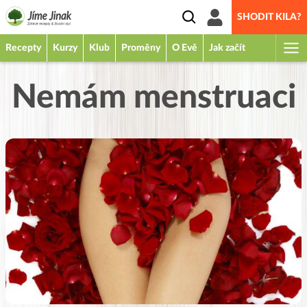
SHODIT KILA?
Recepty
Kurzy
Klub
Proměny
O Evě
Jak začít
Nemám menstruaci