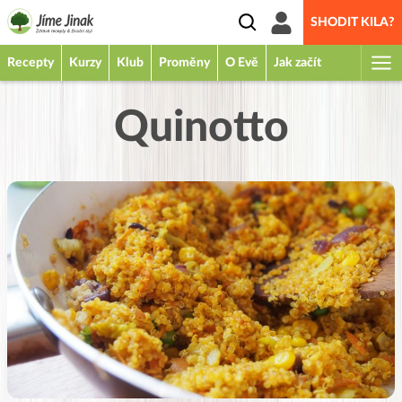
SHODIT KILA?
Recepty
Kurzy
Klub
Proměny
O Evě
Jak začít
Quinotto