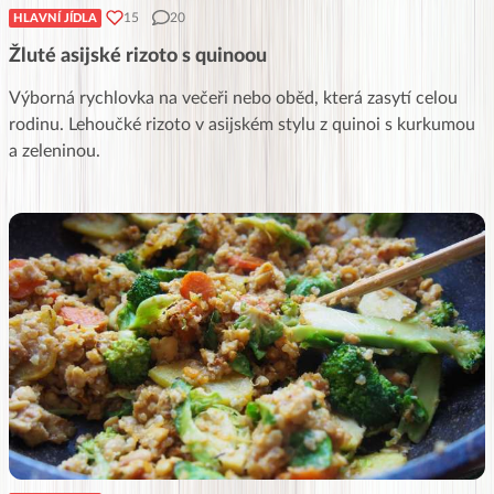
15
20
HLAVNÍ JÍDLA
Žluté asijské rizoto s quinoou
Výborná rychlovka na večeři nebo oběd, která zasytí celou
rodinu. Lehoučké rizoto v asijském stylu z quinoi s kurkumou
a zeleninou.