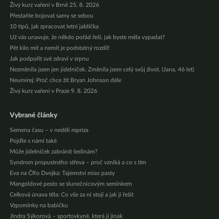
Živý kurz vaření v Brně 25. 8. 2026
Přestaňte bojovat samy se sebou
10 tipů, jak zpracovat letní jablíčka
Už vás unavuje, že někdo pořád řeší, jak byste měla vypadat?
Pět kilo mít a nemít je podstatný rozdíl!
Jak podpořit své zdraví v srpnu
Nezměnila jsem jen jídelníček. Změnila jsem celý svůj život. (Jana, 46 let)
Neumírej: Proč chce žít Bryan Johnson déle
Živý kurz vaření v Praze 9. 8. 2026
Vybrané články
Semena času – v neděli repríza
Pojďte s námi také
Může jídelníček zabránit šedinám?
Syndrom propustného střeva – proč vzniká a co s tím
Eva na ČRo Dvojka: Tajemství miso pasty
Mangoldové pesto se slunečnicovým semínkem
Celková únava těla: Co vše za ní stojí a jak ji řešit
Vzpomínky na babičku
Jindra Sýkorová – sportovkyně, která jí jinak