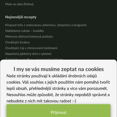
Mám se ráda (Pylma)
Nejnovější recepty
Křupavé tofu s restovanou zeleninou, žampiony a bulgurem
Nakládaná cuketa – kvašáky
Mrkvovo-dýňová krémová polévka
Osvěžující kuskus
Osvěžující čaj s citronovými bylinkami
Nepečený jablečný dort s rybízem
Čokoládové muffiny s mangovým krémem
Meruňky a jablka v citrónovém želé
I my se vás musíme zeptat na cookies
Krémová zeleninová polévka s koprem a vločkami
Naše stránky používají k ukládání drobných údajů
Celozrnná rýže basmati se zeleninou
cookies. Váš souhlas s jejich použitím nám pomáhá tvořit
lepší obsah, přehlednější stránky a více vám porozumět.
Vybrané recepty
Nesouhlas může způsobit, že stránky nepoběží správně a
Špagetová hnízda
nebudete z nich mít takovou radost :-)
Čínská rýžová kaše s hokkaido a pórkem
Dušené zelí z jednoho hrnce
Přijmout
Rychlá večeře co dům dal
Funkční nastavení potřebujeme (vždy