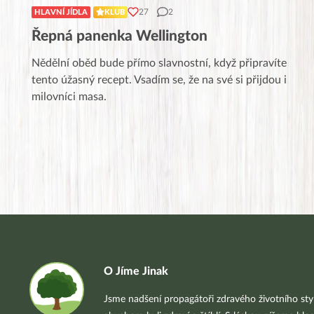
27
2
HLAVNÍ JÍDLA
KLUB
Řepná panenka Wellington
Nědělní oběd bude přímo slavnostní, když připravíte
tento úžasný recept. Vsadím se, že na své si přijdou i
milovníci masa.
O Jíme Jinak
Jsme nadšení propagátoři zdravého životního styl