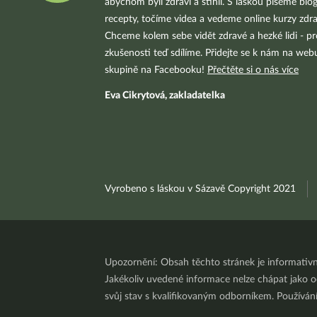
abychom byli zdraví a štíhlí. S láskou píšeme blo
recepty, točíme videa a vedeme online kurzy zdra
Chceme kolem sebe vidět zdravé a hezké lidi - pr
zkušenosti teď sdílíme. Přidejte se k nám na we
skupině na Facebooku!
Přečtěte si o nás více
Eva Cikrytová, zakladatelka
Vyrobeno s láskou v Sázavě Copyright 2021
Upozornění: Obsah těchto stránek je informativ
Jakékoliv uvedené informace nelze chápat jako odb
svůj stav s kvalifikovaným odborníkem. Používá