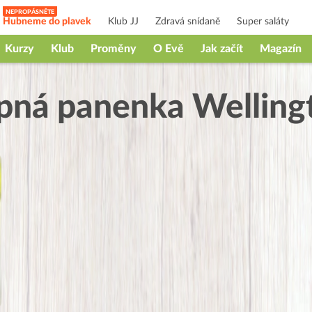
Hubneme do plavek
Klub JJ
Zdravá snídaně
Super saláty
Kurzy
Klub
Proměny
O Evě
Jak začít
Magazín
pná panenka Welling