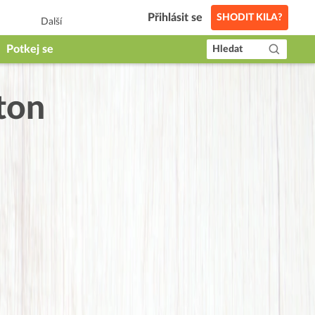
Přihlásit se
SHODIT KILA?
Další
Potkej se
Hledat
ton