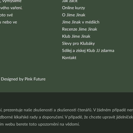
g, vymýšlíme
Jak začít
vého vaření.
Online kurzy
oto své
O Jíme Jinak
bu nebo ve
Jíme Jinak v médiích
Recenze Jíme Jinak
Klub Jíme Jinak
Slevy pro Klubáky
Sdílej a získej Klub JJ zdarma
Kontakt
Designed by Pink Future
ní, prezentuje naše zkušenosti a zkušenosti čtenářů. V žádném případě 
orné lékařské rady a doporučení. V případě, že chcete upravit jídelníček 
ním webu berete toto upozornění na vědomí.