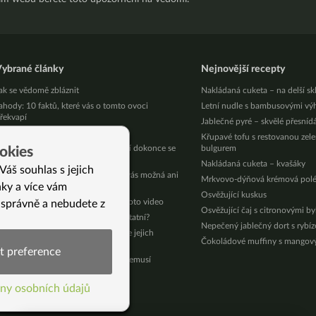
ybrané články
Nejnovější recepty
ak se vědomě zbláznit
Nakládaná cuketa – na delší sk
ahody: 10 faktů, které vás o tomto ovoci
Letní nudle s bambusovými vý
řekvapí
Jablečné pyré – skvělé přesníd
ánoce Jinak startují už počtvrté
Křupavé tofu s restovanou zel
ak vybrat to správné nádobí? A nyní dokonce se
bulgurem
okies
levou až 40%!
Nakládaná cuketa – kvašáky
Váš souhlas s jejich
ejčastější příčiny nespavosti: Tyto vás možná ani
Mrkvovo-dýňová krémová pol
nky a více vám
enapadly
Osvěžující kuskus
ež začneme Jarní očistu, pusťte si toto video
 správně a nebudete z
Osvěžující čaj s citronovými b
sou neočkované děti rizikem pro ostatní?
Nepečený jablečný dort s rybí
sou štíhlí, i když nedrží dietu. Jaké je jejich
Čokoládové muffiny s mango
ajemství?
t preference
atka už léky na otoky nohou brát nemusí
í)
3 kroků: Jak jít na nemoc JINAK
ny osobních údajů