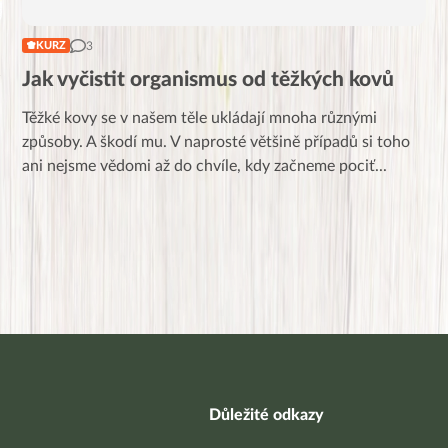
3
KURZ
Jak vyčistit organismus od těžkých kovů
Těžké kovy se v našem těle ukládají mnoha různými
způsoby. A škodí mu. V naprosté většině případů si toho
ani nejsme vědomi až do chvíle, kdy začneme pociť
...
Důležité odkazy