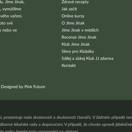
u. Jíme Jinak,
Zdravé recepty
g, vymýšlíme
Jak začít
vého vaření.
Online kurzy
oto své
O Jíme Jinak
bu nebo ve
Jíme Jinak v médiích
Recenze Jíme Jinak
Klub Jíme Jinak
Slevy pro Klubáky
Sdílej a získej Klub JJ zdarma
Kontakt
Designed by Pink Future
ní, prezentuje naše zkušenosti a zkušenosti čtenářů. V žádném případě 
orné lékařské rady a doporučení. V případě, že chcete upravit jídelníček 
ním webu berete toto upozornění na vědomí.