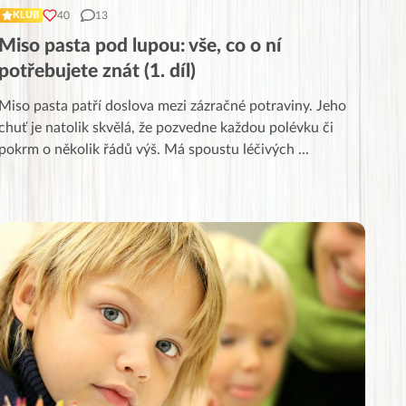
40
13
KLUB
Miso pasta pod lupou: vše, co o ní
potřebujete znát (1. díl)
Miso pasta patří doslova mezi zázračné potraviny. Jeho
chuť je natolik skvělá, že pozvedne každou polévku či
pokrm o několik řádů výš. Má spoustu léčivých
...