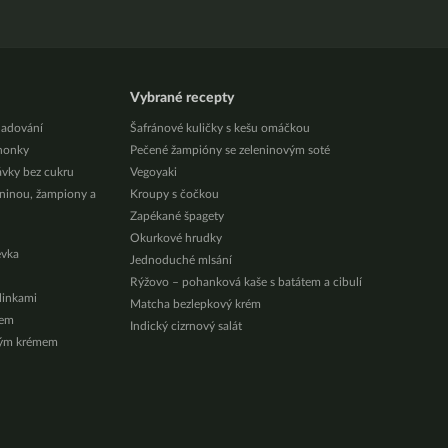
Vybrané recepty
ladování
Šafránové kuličky s kešu omáčkou
honky
Pečené žampióny se zeleninovým soté
ávky bez cukru
Vegoyaki
eninou, žampiony a
Kroupy s čočkou
Zapékané špagety
Okurkové hrudky
évka
Jednoduché mlsání
Rýžovo – pohanková kaše s batátem a cibulí
ylinkami
Matcha bezlepkový krém
zem
Indický cizrnový salát
vým krémem