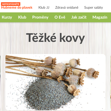
Hubneme do plavek
Klub JJ
Zdravá snídaně
Super saláty
Kurzy
Klub
Proměny
O Evě
Jak začít
Magazín
Těžké kovy