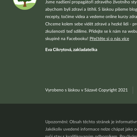
Jsme nadšení propagátoři zdravého životního styl
abychom byli zdraví a štíhlí. S láskou píšeme blo
recepty, točíme videa a vedeme online kurzy zdra
Chceme kolem sebe vidět zdravé a hezké lidi - pr
zkušenosti teď sdílíme. Přidejte se k nám na we
skupině na Facebooku!
Přečtěte si o nás více
Eva Cikrytová, zakladatelka
Vyrobeno s láskou v Sázavě Copyright 2021
Upozornění: Obsah těchto stránek je informativ
Jakékoliv uvedené informace nelze chápat jako odb
svůj stav s kvalifikovaným odborníkem. Používá