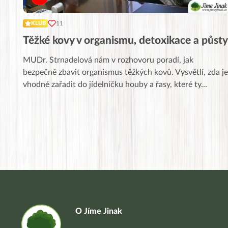
11
KLUB
Těžké kovy v organismu, detoxikace a půsty
MUDr. Strnadelová nám v rozhovoru poradí, jak
bezpečně zbavit organismus těžkých kovů. Vysvětlí, zda je
vhodné zařadit do jídelníčku houby a řasy, které ty
...
O Jíme Jinak