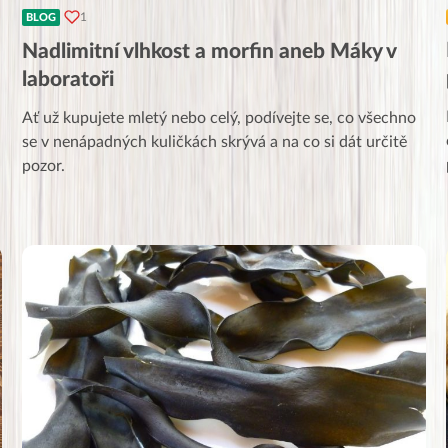
1
BLOG
Nadlimitní vlhkost a morfin aneb Máky v
laboratoři
Ať už kupujete mletý nebo celý, podívejte se, co všechno
se v nenápadných kuličkách skrývá a na co si dát určitě
pozor.