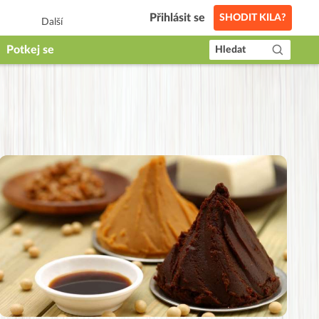
Přihlásit se
SHODIT KILA?
Další
Potkej se
Hledat