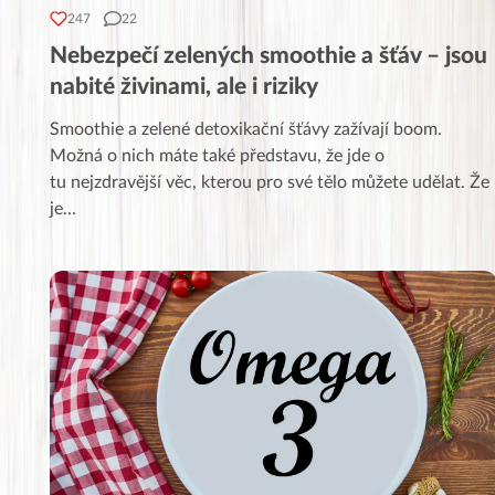
247
22
Nebezpečí zelených smoothie a šťáv – jsou
nabité živinami, ale i riziky
Smoothie a zelené detoxikační šťávy zažívají boom.
Možná o nich máte také představu, že jde o
tu nejzdravější věc, kterou pro své tělo můžete udělat. Že
je
...