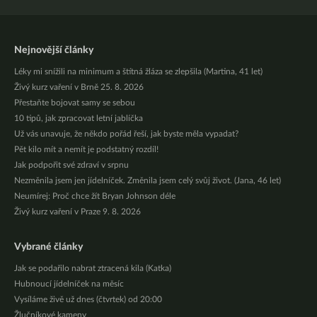
Nejnovější články
Léky mi snížili na minimum a štítná žláza se zlepšila (Martina, 41 let)
Živý kurz vaření v Brně 25. 8. 2026
Přestaňte bojovat samy se sebou
10 tipů, jak zpracovat letní jablíčka
Už vás unavuje, že někdo pořád řeší, jak byste měla vypadat?
Pět kilo mít a nemít je podstatný rozdíl!
Jak podpořit své zdraví v srpnu
Nezměnila jsem jen jídelníček. Změnila jsem celý svůj život. (Jana, 46 let)
Neumírej: Proč chce žít Bryan Johnson déle
Živý kurz vaření v Praze 9. 8. 2026
Vybrané články
Jak se podařilo nabrat ztracená kila (Katka)
Hubnoucí jídelníček na měsíc
Vysíláme živě už dnes (čtvrtek) od 20:00
Žlučníkové kameny