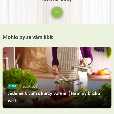
Schovat štítky
pomohou.
Mohlo by se vám líbit
80
31
BLOG
Jedeme k vám s kurzy vaření! (Termíny blízko
vás)