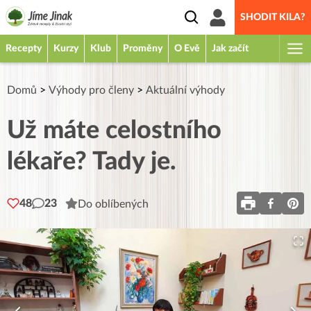
SHODIT KILA?
Recepty
Kurzy
Klub
Proměny
O Evě
Jak začít
Domů
>
Výhody pro členy
>
Aktuální výhody
Už máte celostního
lékaře? Tady je.
48
23
Do oblíbených