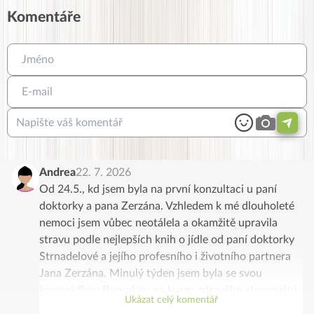
Komentáře
Andrea
22. 7. 2026
Od 24.5., kd jsem byla na první konzultaci u paní
doktorky a pana Zerzána. Vzhledem k mé dlouholeté
nemoci jsem vůbec neotálela a okamžitě upravila
stravu podle nejlepších knih o jídle od paní doktorky
Strnadelové a jejího profesního i životního partnera
Jana Zerzána. Minulý týden jsem byla se svou
kamarádkou Barunkou na kurzu zdravého stravování
Ukázat celý komentář
v Malé Úpě. Byl to nádherný týden plný skvělých