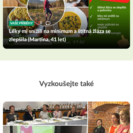
8
VAŠE PŘÍBĚHY
Léky mi snížili na minimum a štítná žláza se
zlepšila (Martina, 41 let)
Vyzkoušejte také