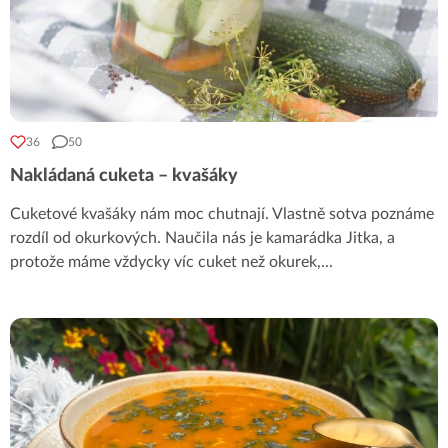
36
50
Nakládaná cuketa – kvašáky
Cuketové kvašáky nám moc chutnají. Vlastně sotva poznáme
rozdíl od okurkových. Naučila nás je kamarádka Jitka, a
protože máme vždycky víc cuket než okurek,
...