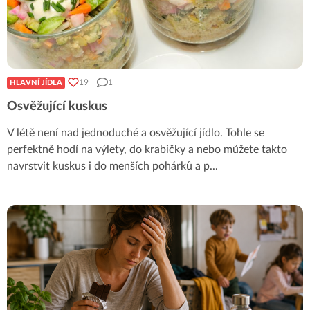
19
1
HLAVNÍ JÍDLA
Osvěžující kuskus
V létě není nad jednoduché a osvěžující jídlo. Tohle se
perfektně hodí na výlety, do krabičky a nebo můžete takto
navrstvit kuskus i do menších pohárků a p
...