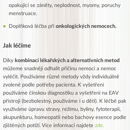
opakující se záněty, neplodnost, myomy, poruchy
menstruace.
Doplňková léčba při
onkologických nemocech.
Jak léčíme
Díky
kombinací lékařských a alternativních metod
můžeme snadněji odhalit příčinu nemoci a nemoc
vyléčit. Používáme různé metody vždy individuálně
zvolené podle potřeby pacienta. K vyšetření
používáme čínskou diagnostiku a vyšetření na EAV
přístroji (bezbolestný, používáme i u dětí). K léčbě pak
využíváme úpravu stravy, režimu, byliny, fytoterapii,
akupunkturu, homeopatii nebo bachovy esence podle
zjištěných potíží. Více informací najdete
zde.