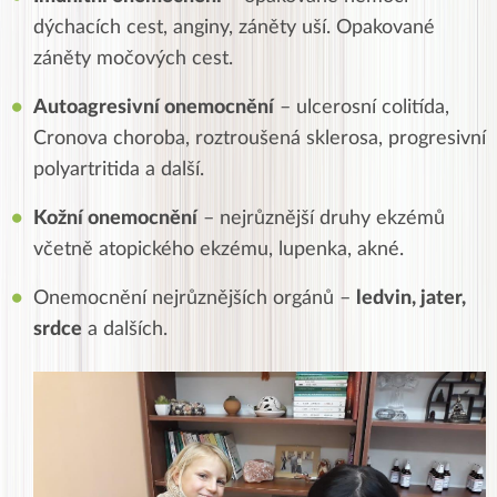
dýchacích cest, anginy, záněty uší. Opakované
záněty močových cest.
Autoagresivní onemocnění
– ulcerosní colitída,
Cronova choroba, roztroušená sklerosa, progresivní
polyartritida a další.
Kožní onemocnění
– nejrůznější druhy ekzémů
včetně atopického ekzému, lupenka, akné.
Onemocnění nejrůznějších orgánů –
ledvin, jater,
srdce
a dalších.