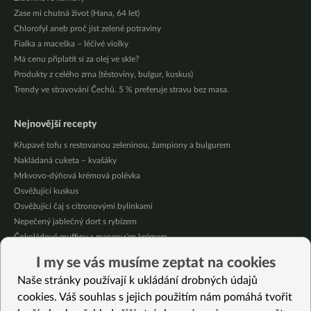
Zase mi chutná život (Hana, 64 let)
Chlorofyl aneb proč jíst zelené potraviny
Fialka a maceška – léčivé violky
Má cenu připlatit si za olej ve skle?
Produkty z celého zrna (těstoviny, bulgur, kuskus)
Trendy ve stravování Čechů. 5 % preferuje stravu bez masa.
Nejnovější recepty
Křupavé tofu s restovanou zeleninou, žampiony a bulgurem
Nakládaná cuketa – kvašáky
Mrkvovo-dýňová krémová polévka
Osvěžující kuskus
Osvěžující čaj s citronovými bylinkami
Nepečený jablečný dort s rybízem
Čokoládové muffiny s mangovým krémem
Meruňky a jablka v citrónovém želé
I my se vás musíme zeptat na cookies
Krémová zeleninová polévka s koprem a vločkami
Naše stránky používají k ukládání drobných údajů
Celozrnná rýže basmati se zeleninou
cookies. Váš souhlas s jejich použitím nám pomáhá tvořit