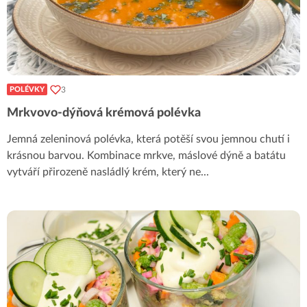
3
POLÉVKY
Mrkvovo-dýňová krémová polévka
Jemná zeleninová polévka, která potěší svou jemnou chutí i
krásnou barvou. Kombinace mrkve, máslové dýně a batátu
vytváří přirozeně nasládlý krém, který ne
...