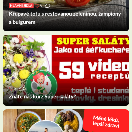
6
HLAVNÍ JÍDLA
Křupavé tofu s restovanou zeleninou, žampiony
a bulgurem
5
2
Znáte náš kurz Super saláty?