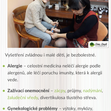
Vyšetření zvládnou i malé děti, je bezbolestné.
Alergie
– celostní medicína neléčí alergie podle
alergenů, ale léčí poruchu imunity, která k alergii
vede.
Zažívací onemocnění
–
zácpy
, průjmy,
nadýmání
,
žaludeční vředy
, divertikulosa tlustého střeva.
Gynekologické problémy
– výtoky, mykózy,