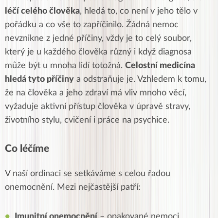
léčí celého člověka
, hledá to, co není v jeho tělo v
pořádku a co vše to zapříčinilo. Žádná nemoc
nevznikne z jedné příčiny, vždy je to celý soubor,
který je u každého člověka různý i když diagnosa
může být u mnoha lidí totožná.
Celostní medicína
hledá tyto příčiny
a odstraňuje je. Vzhledem k tomu,
že na člověka a jeho zdraví má vliv mnoho věcí,
vyžaduje aktivní přístup člověka v úpravě stravy,
životního stylu, cvičení i práce na psychice.
Co léčíme
V naší ordinaci se setkáváme s celou řadou
onemocnění. Mezi nejčastější patří:
Imunitní onemocnění
– opakované nemoci