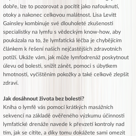
dobře, lze to pozorovat a pocítit jako nafouknutí,
otoky a nakonec celkovou malátnost. Lisa Levitt
Gainsley kombinuje své dlouholeté zkušenosti
specialistky na lymfu s vědeckým know-how, aby
poukázala na to, že lymfatická léčba je chybějícím
článkem k řešení našich nejčastějších zdravotních
potíží. Ukáže vám, jak může lymfodrenáž poskytnout
úlevu od bolesti, snížit zánět, pomoci s úbytkem
hmotnosti, vyčištěním pokožky a také celkově zlepšit
zdraví.
Jak dosáhnout života bez bolesti?
Kniha o lymfě vás pomocí krátkých masážních
sekvencí na základě ověřeného výzkumu účinnosti
lymfatické drenáže navede k převzetí kontroly nad
tím, jak se cítíte, a díky tomu dokážete sami omezit