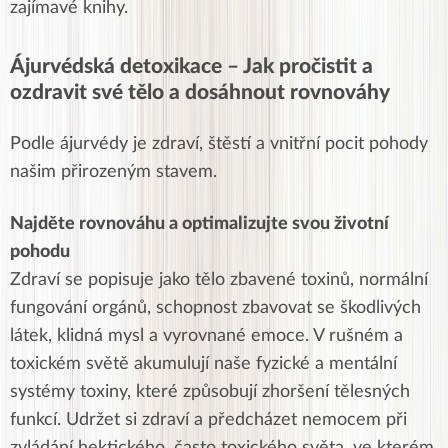
zajímavé knihy.
Ájurvédská detoxikace – Jak pročistit a
ozdravit své tělo a dosáhnout rovnováhy
Podle ájurvédy je zdraví, štěstí a vnitřní pocit pohody
našim přirozeným stavem.
Najděte rovnováhu a optimalizujte svou životní
pohodu
Zdraví se popisuje jako tělo zbavené toxinů, normální
fungování orgánů, schopnost zbavovat se škodlivých
látek, klidná mysl a vyrovnané emoce. V rušném a
toxickém světě akumulují naše fyzické a mentální
systémy toxiny, které způsobují zhoršení tělesných
funkcí. Udržet si zdraví a předcházet nemocem při
zvládání hektického, často toxického světa, ve kterém