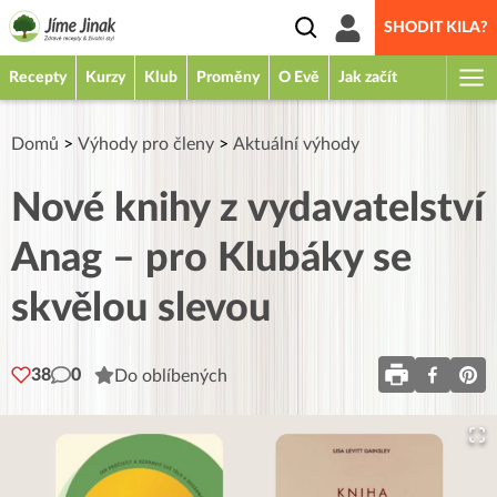
SHODIT KILA?
Recepty
Kurzy
Klub
Proměny
O Evě
Jak začít
Domů
>
Výhody pro členy
>
Aktuální výhody
Nové knihy z vydavatelství
Anag – pro Klubáky se
skvělou slevou
38
0
Do oblíbených