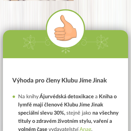
Výhoda pro členy Klubu Jíme Jinak
Na knihy
Ájurvédská detoxikace
a
Kniha o
lymfě mají členové Klubu Jíme Jinak
speciální slevu
30%,
stejně jako
na všechny
tituly
o zdravém životním stylu, vaření a
volném čase
vydavatelství
Anag
.