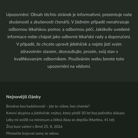
Upozornění: Obsah těchto stránek je informativní, prezentuje naše
zkušenosti a zkušenosti čtenářů. V žádném případě nenahrazuje
odbornou lékařskou pomoc a odbornou péči. Jakékoliv uvedené
informace nelze chápat jako odborné lékařské rady a doporučení.
V případě, že chcete upravit jídelníček a nejste jistí svým
zdravotním stavem, zkonzultujte, prosím, svůj stav s
kvalifikovaným odborníkem. Používáním webu berete toto
upozornění na vědomí.
Nejnovější články
Broskve bez kadeřavosti – jde to vůbec bez chemie?
Krevní skupina a jídelníček: mýtus, který přežil 30 let bez jediného důkazu
Léky mi snížili na minimum a štítná žláza se zlepšila (Martina, 41 let)
Živý kurz vaření v Brně 25. 8. 2026
Přestaňte bojovat samy se sebou