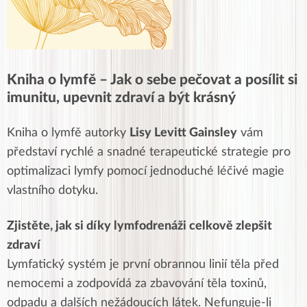
Kniha o lymfě – Jak o sebe pečovat a posílit si
imunitu, upevnit zdraví a být krásný
Kniha o lymfě autorky
Lisy Levitt Gainsley
vám
představí rychlé a snadné terapeutické strategie pro
optimalizaci lymfy pomocí jednoduché léčivé magie
vlastního dotyku.
Zjistěte, jak si díky lymfodrenáži celkově zlepšit
zdraví
Lymfatický systém je první obrannou linií těla před
nemocemi a zodpovídá za zbavování těla toxinů,
odpadu a dalších nežádoucích látek. Nefunguje-li