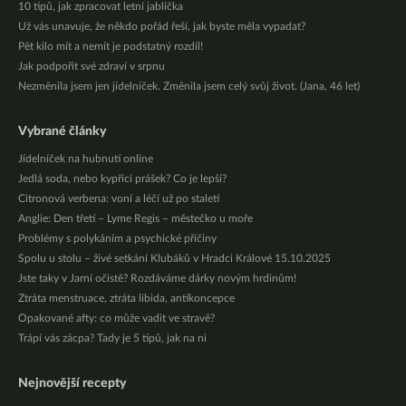
10 tipů, jak zpracovat letní jablíčka
Už vás unavuje, že někdo pořád řeší, jak byste měla vypadat?
Pět kilo mít a nemít je podstatný rozdíl!
Jak podpořit své zdraví v srpnu
Nezměnila jsem jen jídelníček. Změnila jsem celý svůj život. (Jana, 46 let)
Vybrané články
Jídelníček na hubnutí online
Jedlá soda, nebo kypřící prášek? Co je lepší?
Citronová verbena: voní a léčí už po staletí
Anglie: Den třetí – Lyme Regis – městečko u moře
Problémy s polykáním a psychické příčiny
Spolu u stolu – živé setkání Klubáků v Hradci Králové 15.10.2025
Jste taky v Jarní očistě? Rozdáváme dárky novým hrdinům!
Ztráta menstruace, ztráta libida, antikoncepce
Opakované afty: co může vadit ve stravě?
Trápí vás zácpa? Tady je 5 tipů, jak na ni
Nejnovější recepty