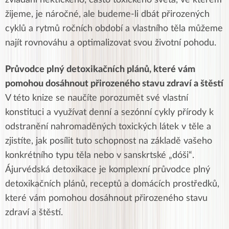
žijeme, je náročné, ale budeme-li dbát přirozených
cyklů a rytmů ročních období a vlastního těla můžeme
najít rovnováhu a optimalizovat svou životní pohodu.
Průvodce plný detoxikačních plánů, které vám
pomohou dosáhnout přirozeného stavu zdraví a štěstí
V této knize se naučíte porozumět své vlastní
konstituci a využívat denní a sezónní cykly přírody k
odstranění nahromaděných toxických látek v těle a
zjistíte, jak posílit tuto schopnost na základě vašeho
konkrétního typu těla nebo v sanskrtské „dóši“.
Ájurvédská detoxikace je komplexní průvodce plný
detoxikačních plánů, receptů a domácích prostředků,
které vám pomohou dosáhnout přirozeného stavu
zdraví a štěstí.