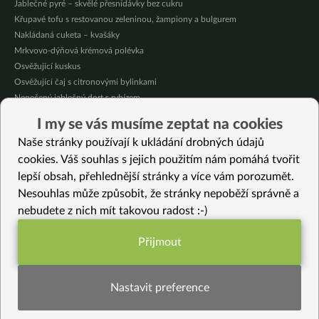
Jablečné pyré – skvělé přesnídávky bez cukru
Křupavé tofu s restovanou zeleninou, žampiony a bulgurem
Nakládaná cuketa – kvašáky
Mrkvovo-dýňová krémová polévka
Osvěžující kuskus
Osvěžující čaj s citronovými bylinkami
Nepečený jablečný dort s rybízem
Čokoládové muffiny s mangovým krémem
I my se vás musíme zeptat na cookies
Meruňky a jablka v citrónovém želé
Naše stránky používají k ukládání drobných údajů
Krémová zeleninová polévka s koprem a vločkami
cookies. Váš souhlas s jejich použitím nám pomáhá tvořit
lepší obsah, přehlednější stránky a více vám porozumět.
Vybrané recepty
Nesouhlas může způsobit, že stránky nepoběží správně a
Cuketové špízy
nebudete z nich mít takovou radost :-)
“Majonéza” z červené čočky
Bezlepkový švestkový koláč s drobenkou
Přijmout
Jarní nářez s hráškovým krémem
Funkční nastavení potřebujeme (vždy
Jemný dýňový krém s pikantními žampiony
aktivní)
Jednoduchý dýňový krém s amasaké
Nastavit preference
Čočkové nugetky
Cizrnové kari pro chladné dny