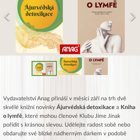
Vydavatelství Anag přináší v měsíci září na trh dvě
skvělé knižní novinky
Ájurvédská detoxikace
a
Kniha
o lymfě
, které mohou členové Klubu Jíme Jinak
pořídit s krásnou slevou. Udělejte radost sobě nebo
obdarujte své blízké nádherným dárkem v podobě