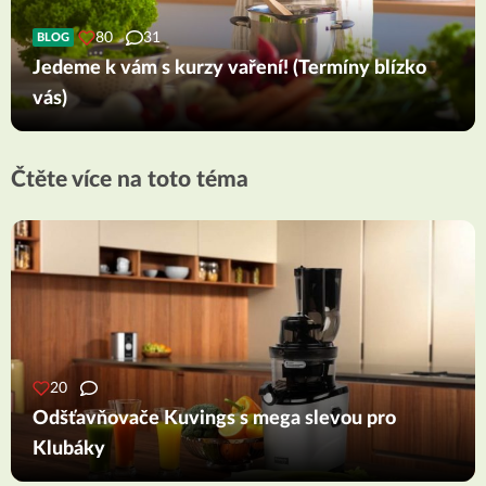
80
31
BLOG
Jedeme k vám s kurzy vaření! (Termíny blízko
vás)
Čtěte více na toto téma
20
Odšťavňovače Kuvings s mega slevou pro
Klubáky