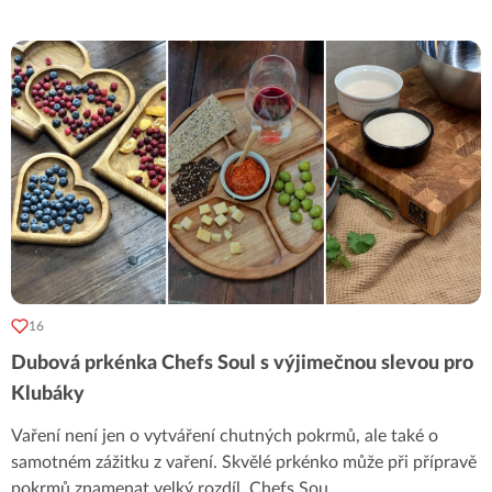
16
Dubová prkénka Chefs Soul s výjimečnou slevou pro
Klubáky
Vaření není jen o vytváření chutných pokrmů, ale také o
samotném zážitku z vaření. Skvělé prkénko může při přípravě
pokrmů znamenat velký rozdíl. Chefs Sou
...