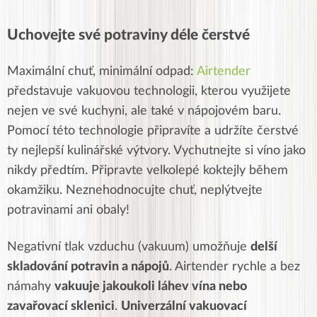
Uchovejte své potraviny déle čerstvé
Maximální chuť, minimální odpad:
Airtender
představuje vakuovou technologii, kterou využijete
nejen ve své kuchyni, ale také v nápojovém baru.
Pomocí této technologie připravíte a udržíte čerstvé
ty nejlepší kulinářské výtvory. Vychutnejte si víno jako
nikdy předtím. Připravte velkolepé koktejly během
okamžiku. Neznehodnocujte chuť, neplýtvejte
potravinami ani obaly!
Negativní tlak vzduchu (vakuum) umožňuje
delší
skladování potravin a nápojů
. Airtender rychle a bez
námahy
vakuuje jakoukoli láhev vína nebo
zavařovací sklenici
.
Univerzální vakuovací