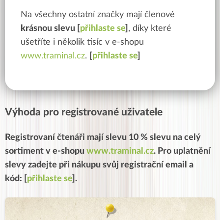
Na všechny ostatní značky mají členové
krásnou slevu [
přihlaste se
]
, díky které
ušetříte i několik tisíc v e-shopu
www.traminal.cz
.
[
přihlaste se
]
Výhoda pro registrované uživatele
Registrovaní čtenáři mají slevu
10 % slevu na celý
sortiment
v e-shopu
www.traminal.cz
. Pro uplatnění
slevy zadejte při nákupu svůj registrační email a
kód: [
přihlaste se
].