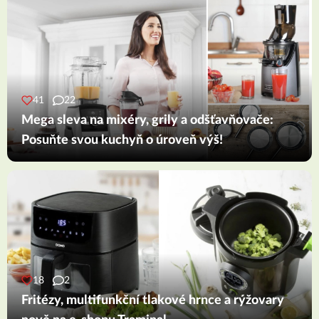
41
22
Mega sleva na mixéry, grily a odšťavňovače:
Posuňte svou kuchyň o úroveň výš!
18
2
Fritézy, multifunkční tlakové hrnce a rýžovary