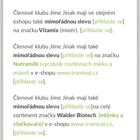
Členové klubu Jíme Jinak mají ve stejném
eshopu také
mimořádnou slevu
[
přihlaste se
]
na značku
Vitamix
(mixér). [
přihlaste se
].
Členové klubu Jíme Jinak mají také
mimořádnou slevu
[
přihlaste se
] na značku
Nutramilk
(výrobník rostlinných mléka a
másel)
v e-shopu
www.traminal.cz.
[
přihlaste se
].
Členové klubu Jíme Jinak mají také
mimořádnou slevu
[
přihlaste se
]na celý
sortiment značky
Walder Biotech
(mlýnky a
vločkovače)
v e-shopu
www.traminal.cz
.
[
přihlaste se
].