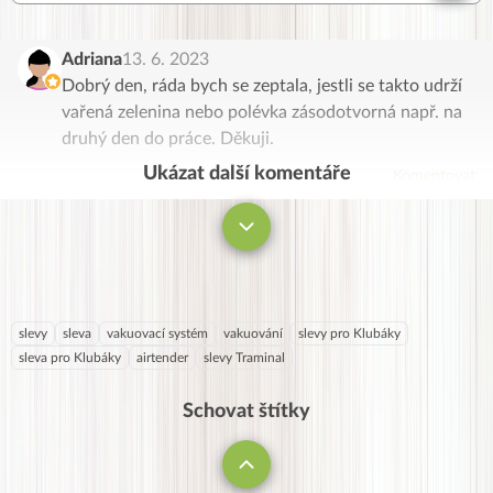
Adriana
13. 6. 2023
Dobrý den, ráda bych se zeptala, jestli se takto udrží
vařená zelenina nebo polévka zásodotvorná např. na
druhý den do práce. Děkuji.
Ukázat další komentáře
Komentovat
slevy
sleva
vakuovací systém
vakuování
slevy pro Klubáky
sleva pro Klubáky
airtender
slevy Traminal
Schovat štítky