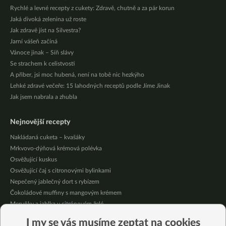
Rychlé a levné recepty z cukety: Zdravě, chutně a za pár korun
Jaká divoká zelenina už roste
Jak zdravě jíst na Silvestra?
Jarní vášeň začíná
Vánoce jinak – Síň slávy
Se strachem k celistvosti
A přiber, jsi moc hubená, není na tobě nic hezkýho
Lehké zdravé večeře: 15 lahodných receptů podle Jíme Jinak
Jak jsem nabrala a zhubla
Nejnovější recepty
Nakládaná cuketa – kvašáky
Mrkvovo-dýňová krémová polévka
Osvěžující kuskus
Osvěžující čaj s citronovými bylinkami
Nepečený jablečný dort s rybízem
Čokoládové muffiny s mangovým krémem
Meruňky a jablka v citrónovém želé
Krémová zeleninová polévka s koprem a vločkami
I my se vás musíme zeptat na cookies