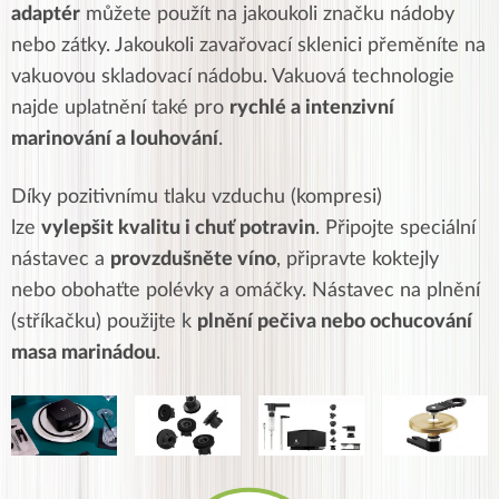
adaptér
můžete použít na jakoukoli značku nádoby
nebo zátky. Jakoukoli zavařovací sklenici přeměníte na
vakuovou skladovací nádobu. Vakuová technologie
najde uplatnění také pro
rychlé a intenzivní
marinování a louhování
.
Díky pozitivnímu tlaku vzduchu (kompresi)
lze
vylepšit kvalitu i chuť potravin
. Připojte speciální
nástavec a
provzdušněte víno
, připravte koktejly
nebo obohaťte polévky a omáčky. Nástavec na plnění
(stříkačku) použijte k
plnění pečiva nebo ochucování
masa marinádou
.