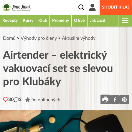
SHODIT KILA?
Recepty
Kurzy
Klub
Proměny
O Evě
Jak začít
Domů
>
Výhody pro členy
>
Aktuální výhody
Airtender – elektrický
vakuovací set se slevou
pro Klubáky
30
2
Do oblíbených