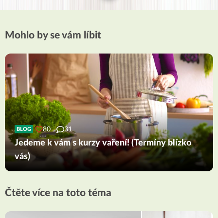
Mohlo by se vám líbit
80
31
BLOG
Jedeme k vám s kurzy vaření! (Termíny blízko
vás)
Čtěte více na toto téma