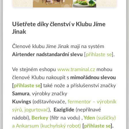
Ušetřete díky členství v Klubu Jíme
Jinak
Členové klubu Jíme Jinak mají na systém
Airtender
nadstandardní slevu
[
přihlaste se
].
Ve stejném eshopu
www.traminal.cz
mohou
členové Klubu nakoupit s
mimořádnou slevou
[
přihlaste se
]
také nože a příslušenství značky
Samura
, výrobky značky
Kuvings
(odštavňovače,
f
ermentor – výrobník
sýrů, jogurtovač
),
Eaziglide
(nepřilnavé
nádobí),
Berkey
(filtr na vodu) ,
Yden
(sušičky)
a
Ankarsum (kuchyňský robot)
[
přihlaste se
].