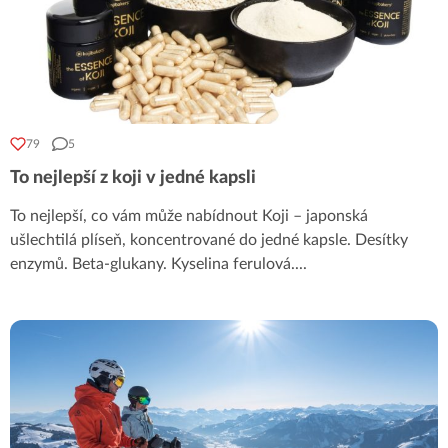
79
5
To nejlepší z koji v jedné kapsli
To nejlepší, co vám může nabídnout Koji – japonská
ušlechtilá plíseň, koncentrované do jedné kapsle. Desítky
enzymů. Beta-glukany. Kyselina ferulová.
...