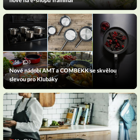
nově na e-shopu Traminal
58
3
Nové nádobí AMT a COMBEKK se skvělou
slevou pro Klubáky