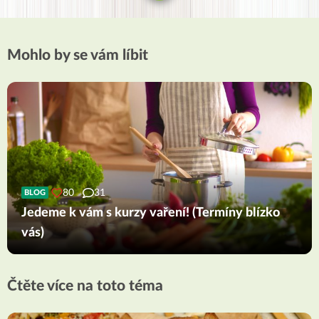
Mohlo by se vám líbit
80
31
BLOG
Jedeme k vám s kurzy vaření! (Termíny blízko
vás)
Čtěte více na toto téma