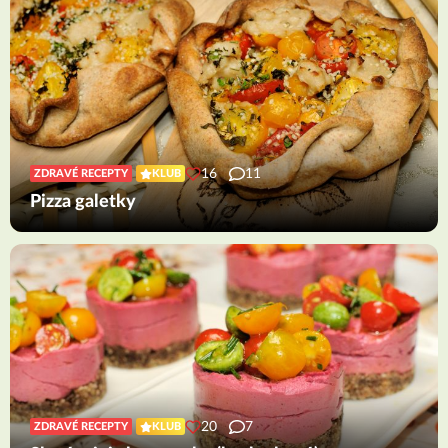
16
11
ZDRAVÉ RECEPTY
KLUB
Pizza galetky
20
7
ZDRAVÉ RECEPTY
KLUB