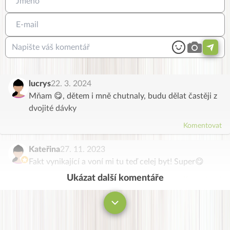
lucrys
22. 3. 2024
Mňam 😋, dětem i mně chutnaly, budu dělat častěji z
dvojité dávky
Komentovat
Kateřina
27. 11. 2023
Fakt vynikající a voní mi tu teď celej byt! Super😋
Ukázat další komentáře
Komentovat