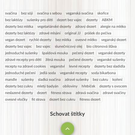
svačina
bez sóji
svačina s sebou
veganská svačina
skořice
bez laktózy
sušenky pro děti
dezert bez vajec
dezerty
ABKM
dezerty bez mléka
vegetariánské dezerty
zdravý dezert
alergie na mléko
dezerty bez laktózy
zdravé mlsání
original JJ
prášek do pečiva
vegan dezert
rychlé dezerty
bez mléka
ovesné mléko
veganský dezert
dezerty bez vajec
bez vajec
slunečnicový olej
bio citronová šťáva
jednoduché sušenky
špaldová mouka
pečený dezert
veganské dezerty
zdravé recepty pro děti
žitná mouka
pečené dezerty
veganské sušenky
recepty na zdravé cookies
veganství
levné recepty
dezerty bez sladidla
jednoduché pečení
jedlá soda
veganské recepty
soda bikarbona
mandle
sušenky
sladká svačina
zdravé sušenky
bez cukru
koření
dezerty bez cukru
mletý badyán
obiloviny
hřebíček
dezerty s ovocem
neslazené dezerty
dezert
fitness strava
zdravá svačina
zdravé svačiny
ovesné vločky
fit strava
dezert bez cukru
fitness dezert
Schovat štítky