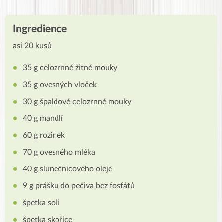
Ingredience
asi 20 kusů
35 g celozrnné žitné mouky
35 g ovesných vloček
30 g špaldové celozrnné mouky
40 g mandlí
60 g rozinek
70 g ovesného mléka
40 g slunečnicového oleje
9 g prášku do pečiva bez fosfátů
špetka soli
špetka skořice