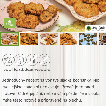
Přidat
bez sóji
bez cukru
bez mléka
bez vajec
Jednoduchý recept na voňavé sladké bochánky. Nic
rychlejšího snad ani neexistuje. Prostě je to hned
hotové, žádné piplání, než se vám předehřeje trouba,
máte těsto hotové a připravené na plechu.