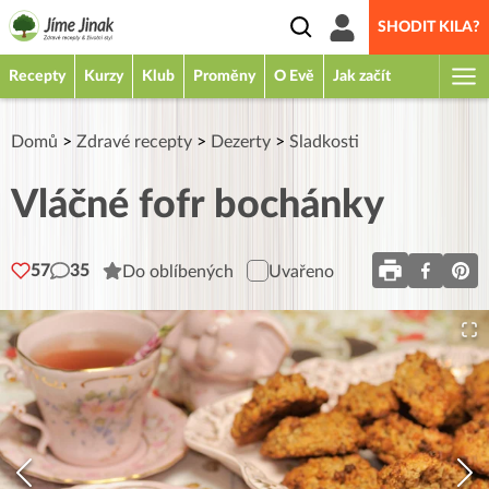
SHODIT KILA?
Recepty
Kurzy
Klub
Proměny
O Evě
Jak začít
Domů
>
Zdravé recepty
>
Dezerty
>
Sladkosti
Vláčné fofr bochánky
57
35
Do oblíbených
Uvařeno