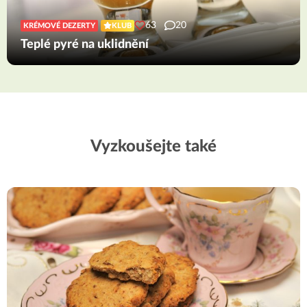
63
20
KRÉMOVÉ DEZERTY
KLUB
Teplé pyré na uklidnění
Vyzkoušejte také