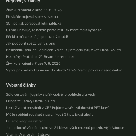
Nejnovější články
Živý kurz vaření v Brně 25. 8. 2026
Přestaňte bojovat samy se sebou
10 tipů, jak zpracovat letní jablíčka
Už vás unavuje, že někdo pořád řeší, jak byste měla vypadat?
Pět kilo mít a nemít je podstatný rozdíl!
Jak podpořit své zdraví v srpnu
Nezměnila jsem jen jídelníček. Změnila jsem celý svůj život. (Jana, 46 let)
Neumírej: Proč chce žít Bryan Johnson déle
Živý kurz vaření v Praze 9. 8. 2026
Výzva pro hrdiny Hubneme do plavek 2026. Máme pro vás krásné dárky!
Vybrané články
Sólo cestování jogínky z překvapivého pohledu ajurvédy
Příběh ze Sázavy (Jarda, 50 let)
Lepší životní prostředí v ČR? Pojďme zavést zálohování PET lahví.
Může svědění souviset s psychikou? 3 tipy, jak si ulevit
Děláme sklep na zahradě
Jednoduché vánoční cukroví: 21 bleskových receptů pro zdravější Vánoce
Vitamín A a rostlinná strava