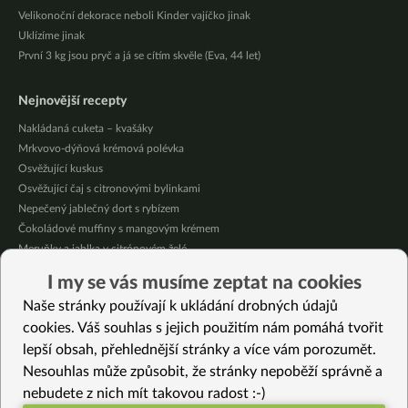
Velikonoční dekorace neboli Kinder vajíčko jinak
Uklízíme jinak
První 3 kg jsou pryč a já se cítím skvěle (Eva, 44 let)
Nejnovější recepty
Nakládaná cuketa – kvašáky
Mrkvovo-dýňová krémová polévka
Osvěžující kuskus
Osvěžující čaj s citronovými bylinkami
Nepečený jablečný dort s rybízem
Čokoládové muffiny s mangovým krémem
Meruňky a jablka v citrónovém želé
Krémová zeleninová polévka s koprem a vločkami
I my se vás musíme zeptat na cookies
Celozrnná rýže basmati se zeleninou
Naše stránky používají k ukládání drobných údajů
Citrónové muffiny s borůvkovým krémem
cookies. Váš souhlas s jejich použitím nám pomáhá tvořit
lepší obsah, přehlednější stránky a více vám porozumět.
Vybrané recepty
Nesouhlas může způsobit, že stránky nepoběží správně a
Křupavá rýže
nebudete z nich mít takovou radost :-)
Mexické kukuřičné bezlepkové tortilly