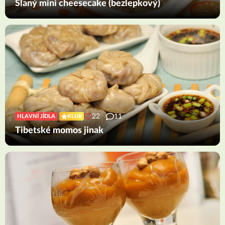
Slaný mini cheesecake (bezlepkový)
22
11
HLAVNÍ JÍDLA
KLUB
Tibetské momos jinak