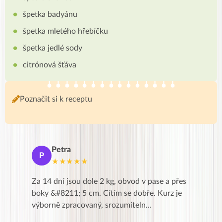
špetka badyánu
špetka mletého hřebíčku
špetka jedlé sody
citrónová šťáva
Poznačit si k receptu
Petra
Ma
P
M
★★★★★
★
k,
Za 14 dní jsou dole 2 kg, obvod v pase a přes
Dnes jse
znání pro
boky &#8211; 5 cm. Cítím se dobře. Kurz je
zapadlé p
…
výborně zpracovaný, srozumiteln…
od EVY. 