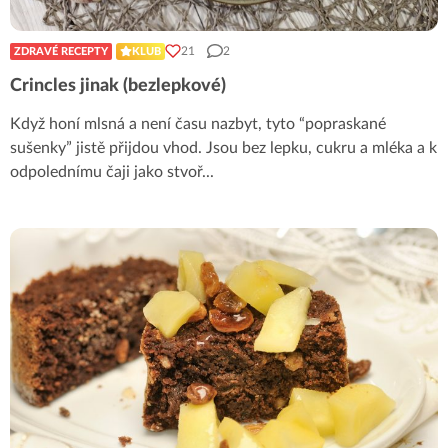
21
2
ZDRAVÉ RECEPTY
KLUB
Crincles jinak (bezlepkové)
Když honí mlsná a není času nazbyt, tyto “popraskané
sušenky” jistě přijdou vhod. Jsou bez lepku, cukru a mléka a k
odpolednímu čaji jako stvoř
...