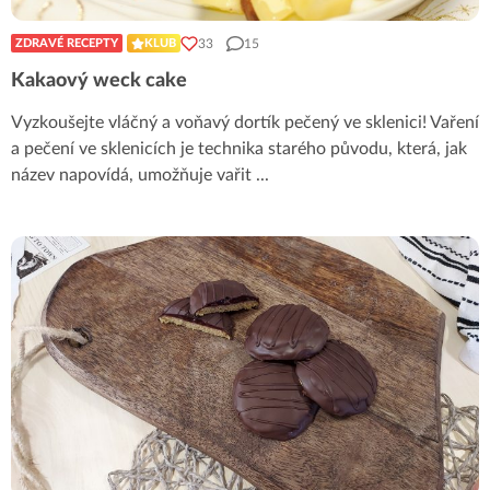
33
15
ZDRAVÉ RECEPTY
KLUB
Kakaový weck cake
Vyzkoušejte vláčný a voňavý dortík pečený ve sklenici! Vaření
a pečení ve sklenicích je technika starého původu, která, jak
název napovídá, umožňuje vařit
...