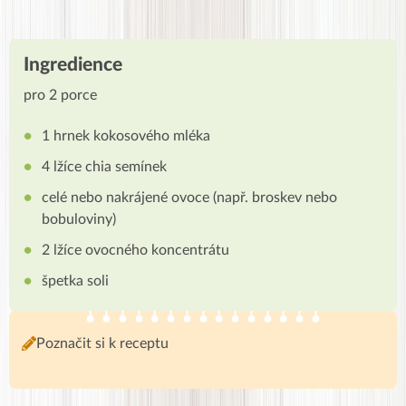
Ingredience
pro 2 porce
1 hrnek kokosového mléka
4 lžíce chia semínek
celé nebo nakrájené ovoce (např. broskev nebo
bobuloviny)
2 lžíce ovocného koncentrátu
špetka soli
Poznačit si k receptu