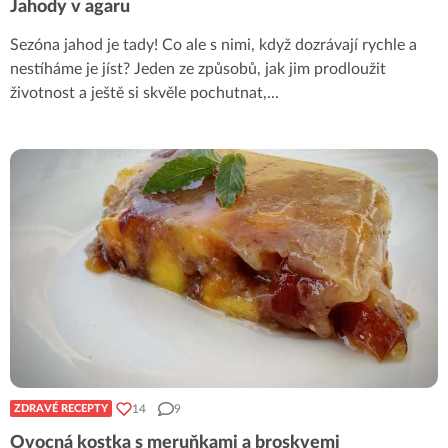
Jahody v agaru
Sezóna jahod je tady! Co ale s nimi, když dozrávají rychle a
nestíháme je jíst? Jeden ze způsobů, jak jim prodloužit
životnost a ještě si skvěle pochutnat,
...
14
9
ZDRAVÉ RECEPTY
Ovocná kostka s meruňkami a broskvemi