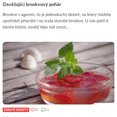
Osvěžující broskvový pohár
Broskve s agarem, to je jednoduchý dezert, na který můžete
upotřebit přezrálé i ne zcela dozrálé broskve. U nás patří k
letním hitům, osvěží lépe než zmrzl
...
30
11
ZDRAVÉ RECEPTY