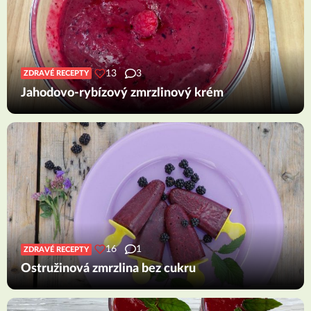
13
3
ZDRAVÉ RECEPTY
Jahodovo-rybízový zmrzlinový krém
16
1
ZDRAVÉ RECEPTY
Ostružinová zmrzlina bez cukru