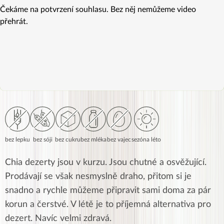
Čekáme na potvrzení souhlasu. Bez něj nemůžeme video
přehrát.
bez lepku
bez sóji
bez cukru
bez mléka
bez vajec
sezóna léto
Chia dezerty jsou v kurzu. Jsou chutné a osvěžující.
Prodávají se však nesmyslně draho, přitom si je
snadno a rychle můžeme připravit sami doma za pár
korun a čerstvé. V létě je to příjemná alternativa pro
dezert. Navíc velmi zdravá.