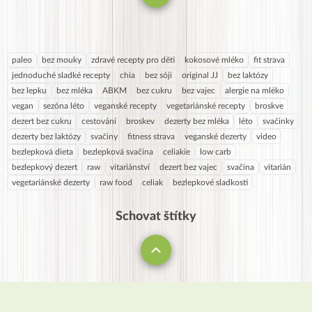
paleo
bez mouky
zdravé recepty pro děti
kokosové mléko
fit strava
jednoduché sladké recepty
chia
bez sóji
original JJ
bez laktózy
bez lepku
bez mléka
ABKM
bez cukru
bez vajec
alergie na mléko
vegan
sezóna léto
veganské recepty
vegetariánské recepty
broskve
dezert bez cukru
cestování
broskev
dezerty bez mléka
léto
svačinky
dezerty bez laktózy
svačiny
fitness strava
veganské dezerty
video
bezlepková dieta
bezlepková svačina
celiakie
low carb
bezlepkový dezert
raw
vitariánství
dezert bez vajec
svačina
vitarián
vegetariánské dezerty
raw food
celiak
bezlepkové sladkosti
Schovat štítky