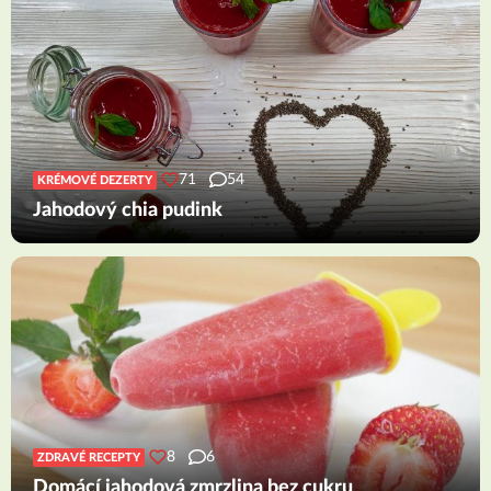
71
54
KRÉMOVÉ DEZERTY
Jahodový chia pudink
8
6
ZDRAVÉ RECEPTY
Domácí jahodová zmrzlina bez cukru