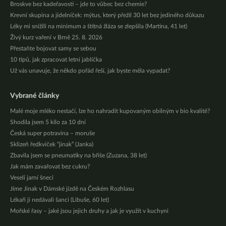
Broskve bez kadeřavosti – jde to vůbec bez chemie?
Krevní skupina a jídelníček: mýtus, který přežil 30 let bez jediného důkazu
Léky mi snížili na minimum a štítná žláza se zlepšila (Martina, 41 let)
Živý kurz vaření v Brně 25. 8. 2026
Přestaňte bojovat samy se sebou
10 tipů, jak zpracovat letní jablíčka
Už vás unavuje, že někdo pořád řeší, jak byste měla vypadat?
Vybrané články
Malé moje mléko nestačí, lze ho nahradit kupovaným obilným v bio kvalitě?
Shodila jsem 5 kilo za 10 dní
Česká super potravina – moruše
Sklizeň ředkviček “jinak” (Janka)
Zbavila jsem se pneumatiky na břiše (Zuzana, 38 let)
Jak mám zavařovat bez cukru?
Veselí jarní šneci
Jíme Jinak v Dámské jízdě na Českém Rozhlasu
Lékaři ji nedávali šanci (Libuše, 60 let)
Mořské řasy – jaké jsou jejich druhy a jak je využít v kuchyni