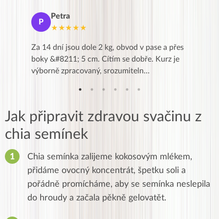
Petra
Ma
P
M
★★★★★
★
k,
Za 14 dní jsou dole 2 kg, obvod v pase a přes
Dnes jse
znání pro
boky &#8211; 5 cm. Cítím se dobře. Kurz je
zapadlé p
…
výborně zpracovaný, srozumiteln…
od EVY. 
Jak připravit zdravou svačinu z
chia semínek
Chia semínka zalijeme kokosovým mlékem,
přidáme ovocný koncentrát, špetku soli a
pořádně promícháme, aby se semínka neslepila
do hroudy a začala pěkně gelovatět.