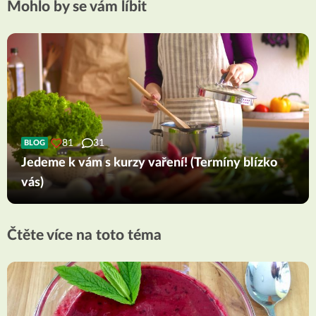
Mohlo by se vám líbit
81
31
BLOG
Jedeme k vám s kurzy vaření! (Termíny blízko
vás)
Čtěte více na toto téma