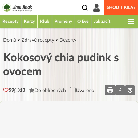
SHODIT KILA?
Recepty
Kurzy
Klub
Proměny
O Evě
Jak začít
Domů
>
Zdravé recepty
>
Dezerty
Kokosový chia pudink s
ovocem
59
13
Do oblíbených
Uvařeno