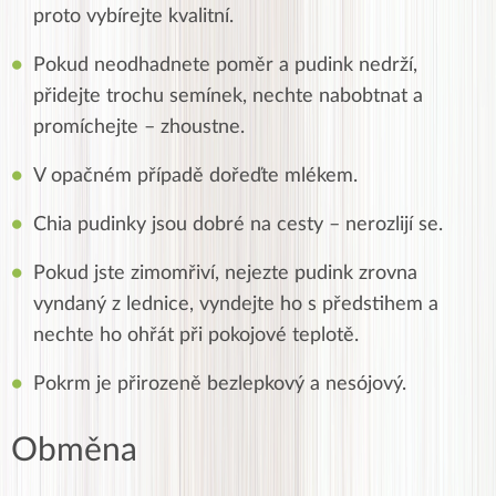
proto vybírejte kvalitní.
Pokud neodhadnete poměr a pudink nedrží,
přidejte trochu semínek, nechte nabobtnat a
promíchejte – zhoustne.
V opačném případě dořeďte mlékem.
Chia pudinky jsou dobré na cesty – nerozlijí se.
Pokud jste zimomřiví, nejezte pudink zrovna
vyndaný z lednice, vyndejte ho s předstihem a
nechte ho ohřát při pokojové teplotě.
Pokrm je přirozeně bezlepkový a nesójový.
Obměna