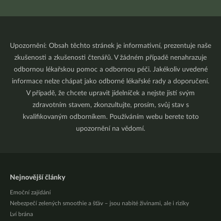
Upozornění: Obsah těchto stránek je informativní, prezentuje naše
zkušenosti a zkušenosti čtenářů. V žádném případě nenahrazuje
odbornou lékařskou pomoc a odbornou péči. Jakékoliv uvedené
informace nelze chápat jako odborné lékařské rady a doporučení.
V případě, že chcete upravit jídelníček a nejste jistí svým
zdravotním stavem, zkonzultujte, prosím, svůj stav s
kvalifikovaným odborníkem. Používáním webu berete toto
upozornění na vědomí.
Nejnovější články
Emoční zajídání
Nebezpečí zelených smoothie a šťáv – jsou nabité živinami, ale i riziky
Lví brána