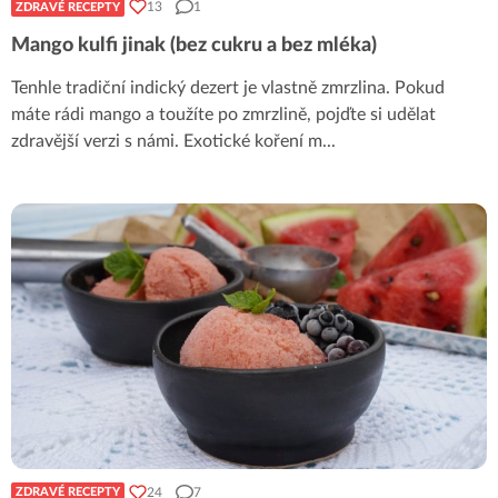
13
1
ZDRAVÉ RECEPTY
Mango kulfi jinak (bez cukru a bez mléka)
Tenhle tradiční indický dezert je vlastně zmrzlina. Pokud
máte rádi mango a toužíte po zmrzlině, pojďte si udělat
zdravější verzi s námi. Exotické koření m
...
24
7
ZDRAVÉ RECEPTY