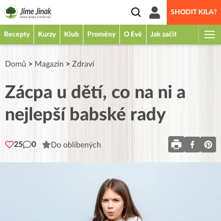
SHODIT KILA?
Recepty
Kurzy
Klub
Proměny
O Evě
Jak začít
Domů
>
Magazín
>
Zdraví
Zácpa u dětí, co na ni a
nejlepší babské rady
25
0
Do oblíbených