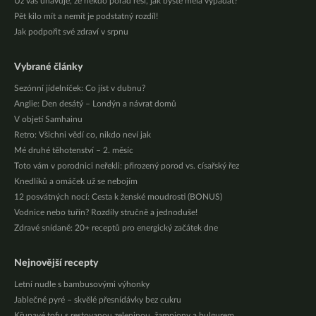
Už vás unavuje, že někdo pořád řeší, jak byste měla vypadat?
Pět kilo mít a nemít je podstatný rozdíl!
Jak podpořit své zdraví v srpnu
Vybrané články
Sezónní jídelníček: Co jíst v dubnu?
Anglie: Den desátý – Londýn a návrat domů
V objetí Samhainu
Retro: Všichni vědí co, nikdo neví jak
Mé druhé těhotenství – 2. měsíc
Toto vám v porodnici neřekli: přirozený porod vs. císařský řez
Knedlíků a omáček už se nebojím
12 posvátných nocí: Cesta k ženské moudrosti (BONUS)
Vodnice nebo tuřín? Rozdíly stručně a jednoduše!
Zdravé snídaně: 20+ receptů pro energický začátek dne
Nejnovější recepty
Letní nudle s bambusovými výhonky
Jablečné pyré – skvělé přesnídávky bez cukru
Křupavé tofu s restovanou zeleninou, žampiony a bulgurem