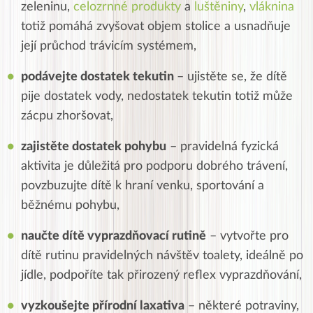
zeleninu,
celozrnné produkty
a
luštěniny
,
vláknina
totiž pomáhá zvyšovat objem stolice a usnadňuje
její průchod trávicím systémem,
podávejte dostatek tekutin
– ujistěte se, že dítě
pije dostatek vody, nedostatek tekutin totiž může
zácpu zhoršovat,
zajistěte dostatek pohybu
– pravidelná fyzická
aktivita je důležitá pro podporu dobrého trávení,
povzbuzujte dítě k hraní venku, sportování a
běžnému pohybu,
naučte dítě vyprazdňovací rutině
– vytvořte pro
dítě rutinu pravidelných návštěv toalety, ideálně po
jídle, podpoříte tak přirozený reflex vyprazdňování,
vyzkoušejte přírodní laxativa
– některé potraviny,