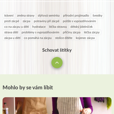
trávení
změna stravy
dýňová semínka
přírodní projímadlo
švestky
proti zácpě
zácpa
potraviny při zácpě
potíže s vyprazdňováním
co na zácpu u dětí
hydratace
léčba stravou
dětský jídelníček
strava dětí
problémy s vyprazdňováním
příčiny zácpa
léčba zácpy
zácpa u dětí
co pomáhá na zácpu
stolice dítěte
kojenec zácpa
Schovat štítky
Mohlo by se vám líbit