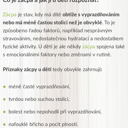
Co je zácpa a jak ji u dětí rozpoznat?
Zácpa
je stav, kdy má dítě
obtíže s vyprazdňováním
nebo má méně častou stolici než je obvyklé
. To je
způsobeno řadou faktorů, například nesprávným
stravováním, nedostatečnou hydratací a nedostatkem
fyzické aktivity. U dětí je ale někdy
zácpa
spojena také
s emocionálními faktory nebo změnami v rutině.
Příznaky zácpy u dětí
tedy obvykle zahrnují
:
méně časté vyprazdňování,
tvrdou nebo suchou stolici,
bolest nebo nepohodlí při vyprazdňování,
nafouklé břicho a pocit plnosti.