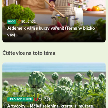
80
31
BLOG
Jedeme k vám s kurzy vaření! (Termíny blízko
vás)
Čtěte více na toto téma
70
15
JÍDLO POD LUPOU
Artyčoky – léčivá zelenina, kterou si můžete