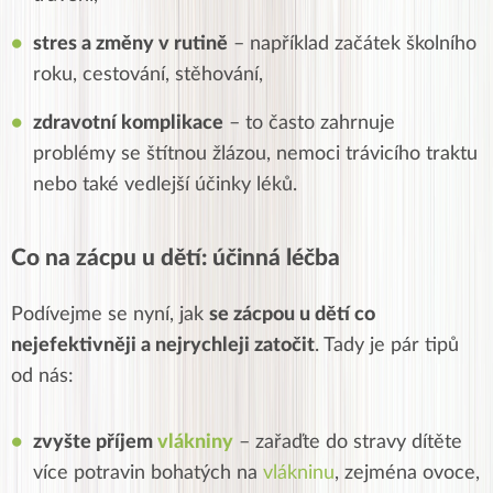
stres a změny v rutině
– například začátek školního
roku, cestování, stěhování,
zdravotní komplikace
– to často zahrnuje
problémy se štítnou žlázou, nemoci trávicího traktu
nebo také vedlejší účinky léků.
Co na zácpu u dětí: účinná léčba
Podívejme se nyní, jak
se zácpou u dětí co
nejefektivněji a nejrychleji zatočit
. Tady je pár tipů
od nás:
zvyšte příjem
vlákniny
– zařaďte do stravy dítěte
více potravin bohatých na
vlákninu
, zejména ovoce,