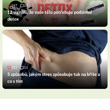
247
26
12 signálů, že vaše tělo potřebuje podzimní
detox
521
11
5 způsobů, jakým stres způsobuje tuk na břiše a
co s tím