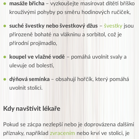
masáže břicha
– vyzkoušejte masírovat dítěti bříško
krouživými pohyby po směru hodinových ručiček,
suché švestky nebo švestkový džus
–
švestky
jsou
přirozeně bohaté na vlákninu a sorbitol, což je
přírodní projímadlo,
koupel ve vlažné vodě
– pomáhá uvolnit svaly a
ulevuje od bolesti,
dýňová semínka
– obsahují hořčík, který pomáhá
uvolnit stolici.
Kdy navštívit lékaře
Pokud se zácpa nezlepší nebo je doprovázena dalšími
příznaky, například
zvracením
nebo krví ve stolici, je