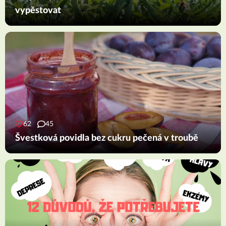
vypěstovat
62
45
Švestková povidla bez cukru pečená v troubě