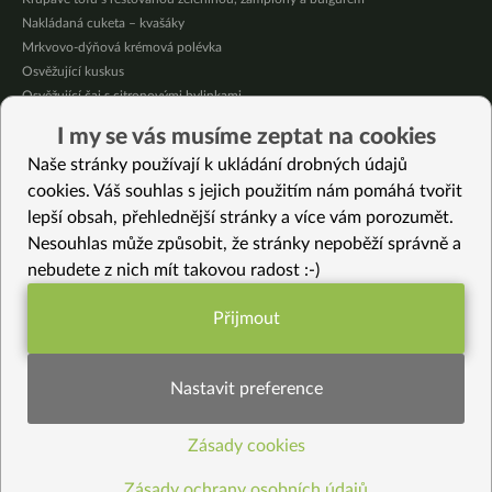
Nakládaná cuketa – kvašáky
Mrkvovo-dýňová krémová polévka
Osvěžující kuskus
Osvěžující čaj s citronovými bylinkami
Nepečený jablečný dort s rybízem
I my se vás musíme zeptat na cookies
Čokoládové muffiny s mangovým krémem
Naše stránky používají k ukládání drobných údajů
Meruňky a jablka v citrónovém želé
cookies. Váš souhlas s jejich použitím nám pomáhá tvořit
lepší obsah, přehlednější stránky a více vám porozumět.
Vybrané recepty
Nesouhlas může způsobit, že stránky nepoběží správně a
Ďábelské fazole s červenou rýží
nebudete z nich mít takovou radost :-)
Kimchi Donabe
Hlívové špízy
Přijmout
Pórková polévka s celerem a pohankou
Funkční nastavení potřebujeme (vždy
Kapusta s uzeným tofu
aktivní)
Jarní ječmen s pečenou zeleninou
Nastavit preference
Dýně s cizrnou
Arašídové máslo (buráková pomazánka)
Zásady cookies
Statistiky pro lepší obsah
Pistáciové slané sušenky
Pečené batátové hromádky
Zásady ochrany osobních údajů