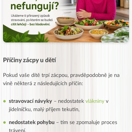
Příčiny zácpy u dětí
Pokud vaše dítě trpí zácpou, pravděpodobně je na
vině některá z následujících příčin:
stravovací návyky
– nedostatek
vlákniny
v
jídelníčku, malý příjem tekutin,
nedostatek pohybu
– tím se zpomaluje proces
trávení,