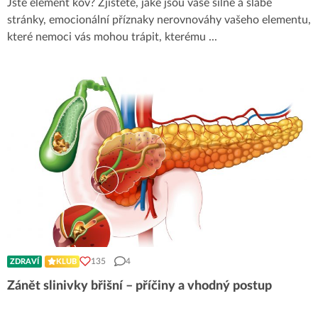
Jste element kov? Zjistěte, jaké jsou vaše silné a slabé
stránky, emocionální příznaky nerovnováhy vašeho elementu,
které nemoci vás mohou trápit, kterému
...
135
4
ZDRAVÍ
KLUB
Zánět slinivky břišní – příčiny a vhodný postup