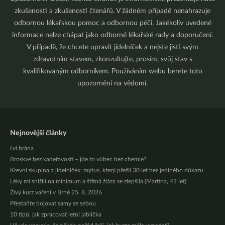
zkušenosti a zkušenosti čtenářů. V žádném případě nenahrazuje
odbornou lékařskou pomoc a odbornou péči. Jakékoliv uvedené
informace nelze chápat jako odborné lékařské rady a doporučení.
V případě, že chcete upravit jídelníček a nejste jistí svým
zdravotním stavem, zkonzultujte, prosím, svůj stav s
kvalifikovaným odborníkem. Používáním webu berete toto
upozornění na vědomí.
Nejnovější články
Lví brána
Broskve bez kadeřavosti – jde to vůbec bez chemie?
Krevní skupina a jídelníček: mýtus, který přežil 30 let bez jediného důkazu
Léky mi snížili na minimum a štítná žláza se zlepšila (Martina, 41 let)
Živý kurz vaření v Brně 25. 8. 2026
Přestaňte bojovat samy se sebou
10 tipů, jak zpracovat letní jablíčka