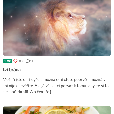
203
11
BLOG
Lví brána
Možná jste o ní slyšeli, možná o ní čtete poprvé a možná v ní
ani nijak nevěříte. Ale já vás chci pozvat k tomu, abyste si to
alespoň zkusili. A o čem že j
...