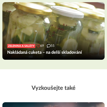
69
55
ZELENINA A SALÁTY
Nakládaná cuketa – na delší skladování
Vyzkoušejte také