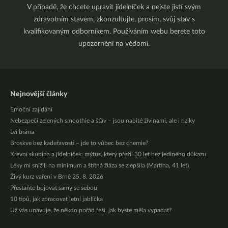
V případě, že chcete upravit jídelníček a nejste jistí svým
zdravotním stavem, zkonzultujte, prosím, svůj stav s
kvalifikovaným odborníkem. Používáním webu berete toto
upozornění na vědomí.
Nejnovější články
Emoční zajídání
Nebezpečí zelených smoothie a šťáv – jsou nabité živinami, ale i riziky
Lví brána
Broskve bez kadeřavosti – jde to vůbec bez chemie?
Krevní skupina a jídelníček: mýtus, který přežil 30 let bez jediného důkazu
Léky mi snížili na minimum a štítná žláza se zlepšila (Martina, 41 let)
Živý kurz vaření v Brně 25. 8. 2026
Přestaňte bojovat samy se sebou
10 tipů, jak zpracovat letní jablíčka
Už vás unavuje, že někdo pořád řeší, jak byste měla vypadat?