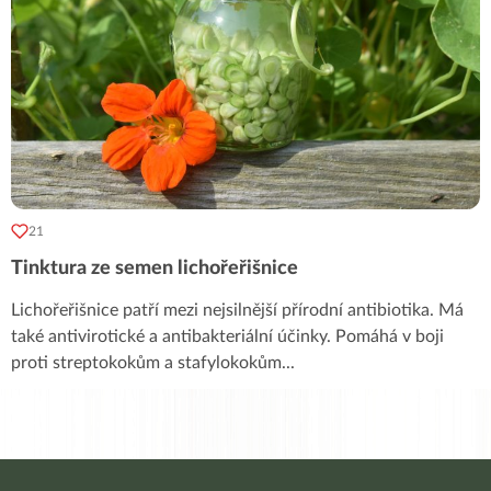
21
Tinktura ze semen lichořeřišnice
Lichořeřišnice patří mezi nejsilnější přírodní antibiotika. Má
také antivirotické a antibakteriální účinky. Pomáhá v boji
proti streptokokům a stafylokokům
...