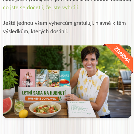
co jste se dočetli, že jste vyhráli
.
Ještě jednou všem výhercům gratuluji, hlavně k těm
výsledkům, kterých dosáhli.