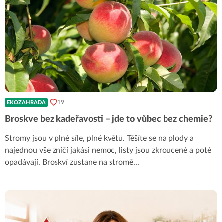
19
EKOZAHRADA
Broskve bez kadeřavosti – jde to vůbec bez chemie?
Stromy jsou v plné síle, plné květů. Těšíte se na plody a
najednou vše zničí jakási nemoc, listy jsou zkroucené a poté
opadávají. Broskví zůstane na stromě
...