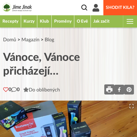
SHODIT KILA?
Recepty
Kurzy
Klub
Proměny
O Evě
Jak začít
Domů
>
Magazín
>
Blog
Vánoce, Vánoce
přicházejí…
0
0
Do oblíbených