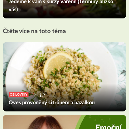
Jedeme k vám s kurzy vaření! (Termíny blízko
vás)
Čtěte více na toto téma
3
OBILOVINY
Oves provoněný citrónem a bazalkou