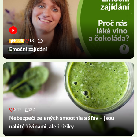
18
KLUB
Emoční zajídání
247
22
Nebezpečí zelených smoothie a šťáv – jsou
nabité živinami, ale i riziky