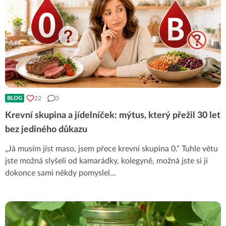
22
3
BLOG
Krevní skupina a jídelníček: mýtus, který přežil 30 let
bez jediného důkazu
„Já musím jíst maso, jsem přece krevní skupina 0.” Tuhle větu
jste možná slyšeli od kamarádky, kolegyně, možná jste si ji
dokonce sami někdy pomyslel
...