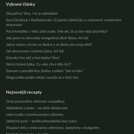
Vybrané články
Disciplína? Ano, i to je sebeláska!
Eva Cikrytová v Radiožurnálu: O jarním jídelníčku a nešvarech moderního
stravování
Pocit knedlíku v krku jistě znáte. Víte ale, že za tím stojí psychika?
Jela jsem na obrovský energetický dluh (Ilona, 46 let)
Jakou stravu chcete ve školce a ve škole pro svoje děti?
Jak skoncovat s cukrem (Jana, 63 let)
Sójovky bez sóji a bez lepku? Ano!
Noční bolest lýtka: Co vám chce tělo říct?
Záznam z pondělního živého vysílání “Jak na léto”
Diagnostika podle nehtů: naučte se v nich číst
Nejnovější recepty
Oves provoněný citrónem a bazalkou
Nakládaná cuketa – na delší skladování
Letní nudle s bambusovými výhonky
Jablečné pyré – skvělé přesnídávky bez cukru
Křupavé tofu s restovanou zeleninou, žampiony a bulgurem