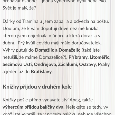
předávat osobně – jedna výherkyně bydlí nedaleko.
Svět je malý, že?
Dárky od Traminalu jsem zabalila a odvezla na poštu.
Doufám, že k vám doputují dříve než mě knížka,
kterou jsem objednala v únoru a která dorazila v
dubnu. Prý kvůli covidu mají málo doručovatelek.
Výhry putují do
Domažlic a Domaželic
(také jste
netušili, že máme Domaželice?),
Příbramy, Litoměřic,
Sezimova Ústí, Ondřejova, Záchlumí, Ostravy, Prahy
a jeden až do
Bratislavy
.
Knížky přijdou v druhém kole
Knížky pošle přímo vydavatelství Anag, takže
výhercům přijdou balíčky dva.
Nelekejte se tedy, vy
kdož jste vyhráli, že v prvním balíčku nebude všechno,