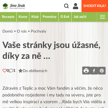
SHODIT KILA?
Recepty
Kurzy
Klub
Proměny
O Evě
Jak začít
Domů
>
O nás
>
Pochvaly
Vaše stránky jsou úžasné,
díky za ně …
0
1
Do oblíbených
Zdravím z Teplic a moc Vám fandím a věčím, že něco
podobného rozjedeme i my tady na severu, jste pro
mě velkou inspirací a vzorem …Ráda bych Vás viděla a