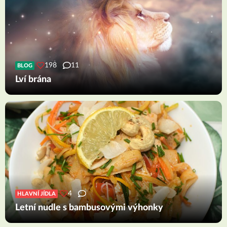
198
11
BLOG
Lví brána
4
HLAVNÍ JÍDLA
Letní nudle s bambusovými výhonky