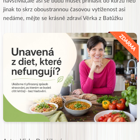
navštívila,ale asi se budu muset přihlásit do kurzu neb
jinak to skrz oboustrannou časovou vytíženost asi
nedáme, mějte se krásně zdraví Věrka z Batůžku