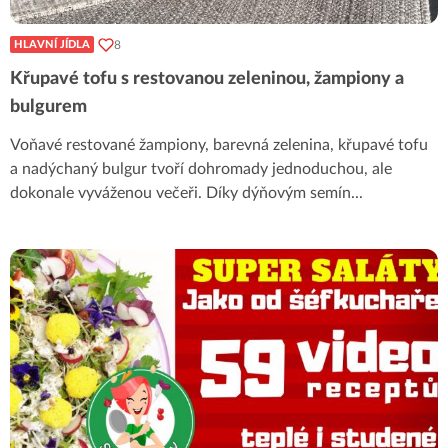
8
HLAVNÍ JÍDLA
Křupavé tofu s restovanou zeleninou, žampiony a
bulgurem
Voňavé restované žampiony, barevná zelenina, křupavé tofu
a nadýchaný bulgur tvoří dohromady jednoduchou, ale
dokonale vyváženou večeři. Díky dýňovým semín
...