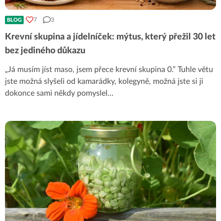
7
3
BLOG
Krevní skupina a jídelníček: mýtus, který přežil 30 let
bez jediného důkazu
„Já musím jíst maso, jsem přece krevní skupina 0.” Tuhle větu
jste možná slyšeli od kamarádky, kolegyně, možná jste si ji
dokonce sami někdy pomyslel
...