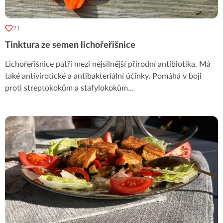
21
Tinktura ze semen lichořeřišnice
Lichořeřišnice patří mezi nejsilnější přírodní antibiotika. Má
také antivirotické a antibakteriální účinky. Pomáhá v boji
proti streptokokům a stafylokokům
...