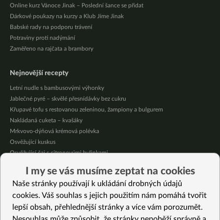
Online kurz Vánoce Jinak – Poslední šance se přidat
Dárkové poukazy na kurzy a Klub Jíme Jinak
Babské rady na podporu trávení
Potraviny proti nadýmání
Zaměřeno na rajčata a brambory
Nejnovější recepty
Letní nudle s bambusovými výhonky
Jablečné pyré – skvělé přesnídávky bez cukru
Křupavé tofu s restovanou zeleninou, žampiony a bulgurem
Nakládaná cuketa – kvašáky
Mrkvovo-dýňová krémová polévka
Osvěžující kuskus
Osvěžující čaj s citronovými bylinkami
Nepečený jablečný dort s rybízem
I my se vás musíme zeptat na cookies
Čokoládové muffiny s mangovým krémem
Naše stránky používají k ukládání drobných údajů
Meruňky a jablka v citrónovém želé
cookies. Váš souhlas s jejich použitím nám pomáhá tvořit
lepší obsah, přehlednější stránky a více vám porozumět.
Vybrané recepty
Nesouhlas může způsobit, že stránky nepoběží správně a