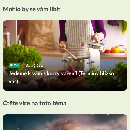
Mohlo by se vám líbit
80
31
BLOG
Jedeme k vám s kurzy vaření! (Termíny blízko
vás)
Čtěte více na toto téma