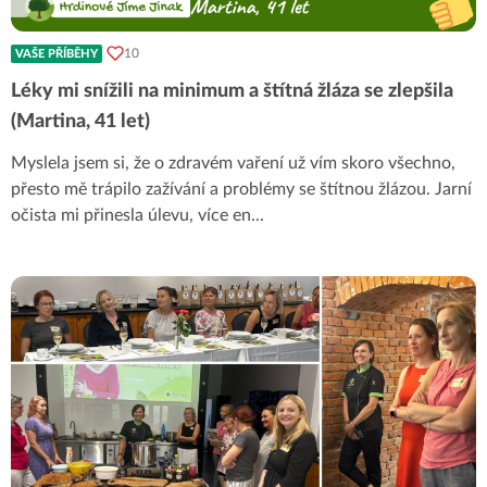
10
VAŠE PŘÍBĚHY
Léky mi snížili na minimum a štítná žláza se zlepšila
(Martina, 41 let)
Myslela jsem si, že o zdravém vaření už vím skoro všechno,
přesto mě trápilo zažívání a problémy se štítnou žlázou. Jarní
očista mi přinesla úlevu, více en
...