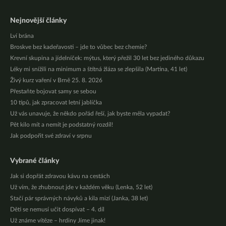
Nejnovější články
Lví brána
Broskve bez kadeřavosti – jde to vůbec bez chemie?
Krevní skupina a jídelníček: mýtus, který přežil 30 let bez jediného důkazu
Léky mi snížili na minimum a štítná žláza se zlepšila (Martina, 41 let)
Živý kurz vaření v Brně 25. 8. 2026
Přestaňte bojovat samy se sebou
10 tipů, jak zpracovat letní jablíčka
Už vás unavuje, že někdo pořád řeší, jak byste měla vypadat?
Pět kilo mít a nemít je podstatný rozdíl!
Jak podpořit své zdraví v srpnu
Vybrané články
Jak si dopřát zdravou kávu na cestách
Už vím, že zhubnout jde v každém věku (Lenka, 52 let)
Stačí pár správných návyků a kila mizí (Janka, 38 let)
Děti se nemusí učit dospívat – 4. díl
Už známe vítěze – hrdiny Jíme jinak!