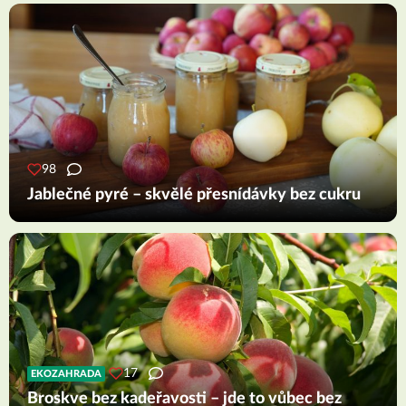
98
Jablečné pyré – skvělé přesnídávky bez cukru
17
EKOZAHRADA
Broskve bez kadeřavosti – jde to vůbec bez