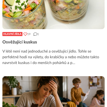
19
1
HLAVNÍ JÍDLA
Osvěžující kuskus
V létě není nad jednoduché a osvěžující jídlo. Tohle se
perfektně hodí na výlety, do krabičky a nebo můžete takto
navrstvit kuskus i do menších pohárků a p
...