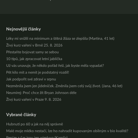
Nejnovější články
Léky mi snížili na minimum a štítná žláza se zlepšila (Martina, 41 let)
Živý kurz vaření v Brně 25. 8. 2026
Přestaňte bojovat samy se sebou
10 tipů, jak zpracovat letní jablíčka
Už vás unavuje, že někdo pořád řeší, jak byste měla vypadat?
Pět kilo mít a nemít je podstatný rozdíl!
Jak podpořit své zdraví v srpnu
Nezměnila jsem jen jídelníček. Změnila jsem celý svůj život. (Jana, 46 let)
Neumírej: Proč chce žít Bryan Johnson déle
Živý kurz vaření v Praze 9. 8. 2026
Vybrané články
Hubnutí po 60 a jak na něj správně
Malé moje mléko nestačí, lze ho nahradit kupovaným obilným v bio kvalitě?
Peníze a čas jsou jen výmluva (Kamila)