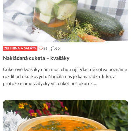
36
50
ZELENINA A SALÁTY
Nakládaná cuketa – kvašáky
Cuketové kvašáky nám moc chutnají. Vlastně sotva poznáme
rozdíl od okurkových. Naučila nás je kamarádka Jitka, a
protože máme vždycky víc cuket než okurek,
...