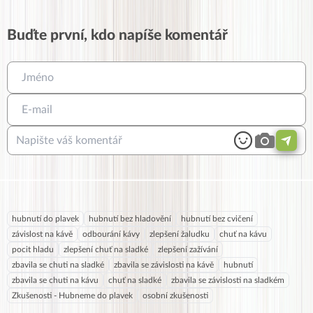
Buďte první, kdo napíše komentář
hubnutí do plavek
hubnutí bez hladovění
hubnutí bez cvičení
závislost na kávě
odbourání kávy
zlepšení žaludku
chuť na kávu
pocit hladu
zlepšení chuť na sladké
zlepšení zažívání
zbavila se chuti na sladké
zbavila se závislosti na kávě
hubnutí
zbavila se chuti na kávu
chuť na sladké
zbavila se závislosti na sladkém
Zkušenosti - Hubneme do plavek
osobní zkušenosti