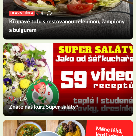
4
HLAVNÍ JÍDLA
Křupavé tofu s restovanou zeleninou, žampiony
a bulgurem
5
2
Znáte náš kurz Super saláty?