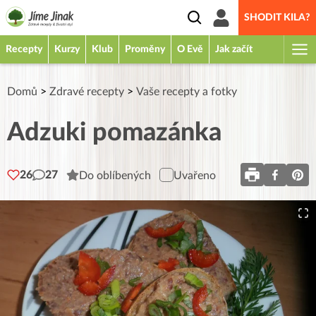
SHODIT KILA?
Recepty
Kurzy
Klub
Proměny
O Evě
Jak začít
Domů
>
Zdravé recepty
>
Vaše recepty a fotky
Adzuki pomazánka
26
27
Do oblíbených
Uvařeno