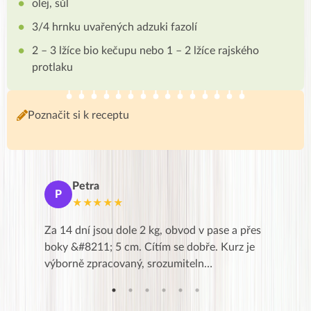
olej, sůl
3/4 hrnku uvařených adzuki fazolí
2 – 3 lžíce bio kečupu nebo 1 – 2 lžíce rajského
protlaku
Poznačit si k receptu
Petra
Ma
P
M
★★★★★
★
k,
Za 14 dní jsou dole 2 kg, obvod v pase a přes
Dnes jse
znání pro
boky &#8211; 5 cm. Cítím se dobře. Kurz je
zapadlé p
…
výborně zpracovaný, srozumiteln…
od EVY. 