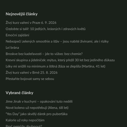
Nejnovější články
Živý kurz vaření v Praze 6. 9. 2026
Ozdobte si talíř: 10 jedlých, krásných i zdravých květů
Emoční zajídání
Nebezpečí zelených smoothie a šťáv – jsou nabité živinami, ale i riziky
Lví brána
Broskve bez kadeřavosti – jde to vůbec bez chemie?
Krevní skupina a jídelníček: mýtus, který přežil 30 let bez jediného důkazu
Léky mi snížili na minimum a štítná žláza se zlepšila (Martina, 41 let)
Živý kurz vaření v Brně 25. 8. 2026
Přestaňte bojovat samy se sebou
Vybrané články
Jíme Jinak v kuchyni – opakování tuto neděli
Nové koleno už nepotřebuji (Alena, 68 let)
“Yes Day” jako skvělý dárek pro puberťáka
Kalorie už roky nepočítám
Proč nemůžu zhubnout?