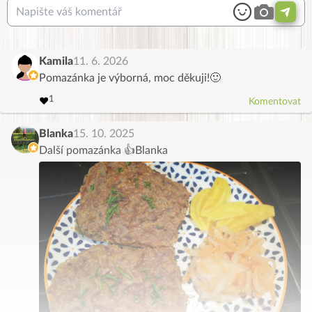
Kamila
11. 6. 2026
Pomazánka je výborná, moc děkuji!🙂
3
4
2
5
1
6
❤️
Komentovat
0
7
8
9
Blanka
15. 10. 2025
Další pomazánka 👍Blanka