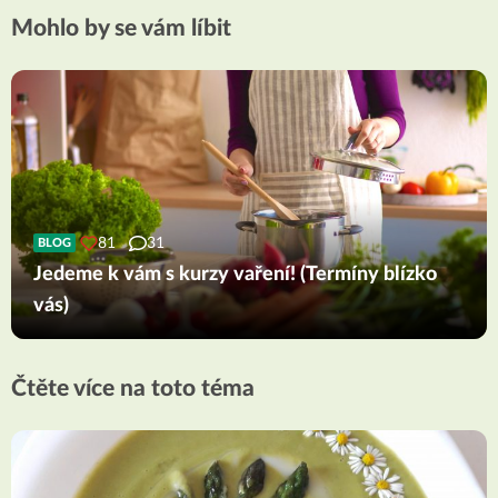
Mohlo by se vám líbit
81
31
BLOG
Jedeme k vám s kurzy vaření! (Termíny blízko
vás)
Čtěte více na toto téma