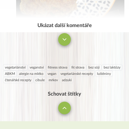
Ukázat další komentáře
Komentovat
vegetariánství
veganství
fitness strava
fit strava
bez sóji
bez laktózy
ABKM
alergie na mléko
vegan
vegetariánské recepty
luštěniny
čtenářské recepty
cibule
mrkev
adzuki
Schovat štítky