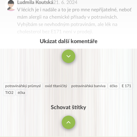
Ludmila Koutská
21. 6. 2024
V lécích je i nadále a to je pro mne nepřijatelné, neboť
mám alergii na chemické přísady v potravinách.
Vyhýbám se nevhodným potravinám, ale lék na
cholesterol bez E171 není v prodeji.
Ukázat další komentáře
Komentovat
potravinářský průmysl
oxid titaničitý
potravinářská barviva
éčko
E 171
TiO2
éčka
Schovat štítky