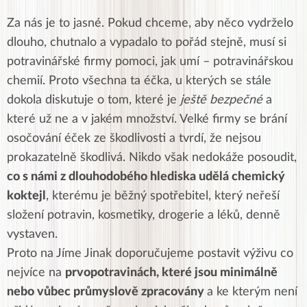
Za nás je to jasné. Pokud chceme, aby něco vydrželo
dlouho, chutnalo a vypadalo to pořád stejně, musí si
potravinářské firmy pomoci, jak umí – potravinářskou
chemií. Proto všechna ta éčka, u kterých se stále
dokola diskutuje o tom, které je
ještě bezpečné
a
které už ne a v jakém množství. Velké firmy se brání
osočování éček ze škodlivosti a tvrdí, že nejsou
prokazatelně škodlivá. Nikdo však nedokáže posoudit,
co s námi z dlouhodobého hlediska udělá chemický
koktejl
, kterému je běžný spotřebitel, který neřeší
složení potravin, kosmetiky, drogerie a léků, denně
vystaven.
Proto na Jíme Jinak doporučujeme postavit výživu co
nejvíce na
prvopotravinách, které jsou minimálně
nebo vůbec průmyslově zpracovány
a ke kterým není