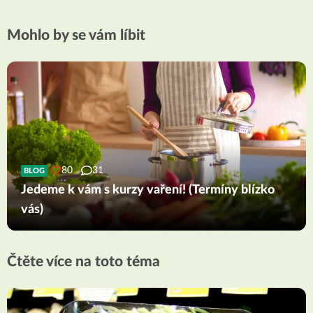
Mohlo by se vám líbit
80
31
BLOG
Jedeme k vám s kurzy vaření! (Termíny blízko
vás)
Čtěte více na toto téma