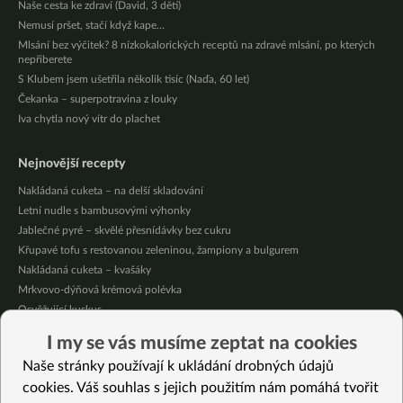
Naše cesta ke zdraví (David, 3 děti)
Nemusí pršet, stačí když kape…
Mlsání bez výčitek? 8 nízkokalorických receptů na zdravé mlsání, po kterých
nepřiberete
S Klubem jsem ušetřila několik tisíc (Naďa, 60 let)
Čekanka – superpotravina z louky
Iva chytla nový vítr do plachet
Nejnovější recepty
Nakládaná cuketa – na delší skladování
Letní nudle s bambusovými výhonky
Jablečné pyré – skvělé přesnídávky bez cukru
Křupavé tofu s restovanou zeleninou, žampiony a bulgurem
Nakládaná cuketa – kvašáky
Mrkvovo-dýňová krémová polévka
Osvěžující kuskus
Osvěžující čaj s citronovými bylinkami
I my se vás musíme zeptat na cookies
Nepečený jablečný dort s rybízem
Naše stránky používají k ukládání drobných údajů
Čokoládové muffiny s mangovým krémem
cookies. Váš souhlas s jejich použitím nám pomáhá tvořit