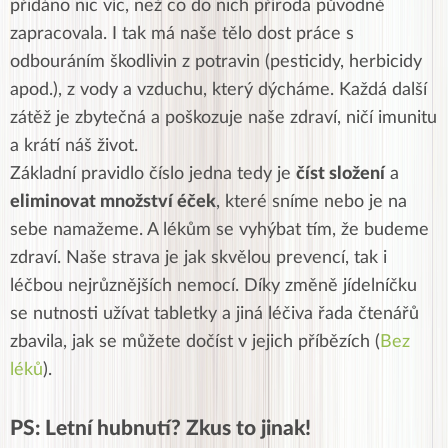
přidáno nic víc, než co do nich příroda původně
zapracovala. I tak má naše tělo dost práce s
odbouráním škodlivin z potravin (pesticidy, herbicidy
apod.), z vody a vzduchu, který dýcháme. Každá další
zátěž je zbytečná a poškozuje naše zdraví, ničí imunitu
a krátí náš život.
Základní pravidlo číslo jedna tedy je
číst složení
a
eliminovat množství éček
, které sníme nebo je na
sebe namažeme. A lékům se vyhýbat tím, že budeme
zdraví. Naše strava je jak skvělou prevencí, tak i
léčbou nejrůznějších nemocí. Díky změně jídelníčku
se nutnosti užívat tabletky a jiná léčiva řada čtenářů
zbavila, jak se můžete dočíst v jejich příbězích (
Bez
léků
).
PS: Letní hubnutí? Zkus to jinak!