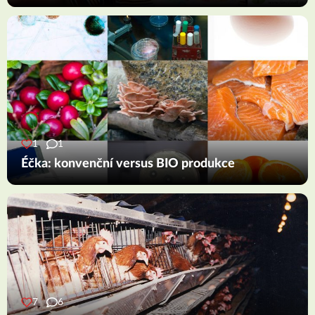
1
1
Éčka: konvenční versus BIO produkce
7
6