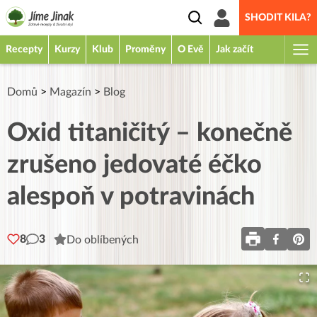
SHODIT KILA?
Recepty
Kurzy
Klub
Proměny
O Evě
Jak začít
Domů
>
Magazín
>
Blog
Oxid titaničitý – konečně
zrušeno jedovaté éčko
alespoň v potravinách
8
3
Do oblíbených