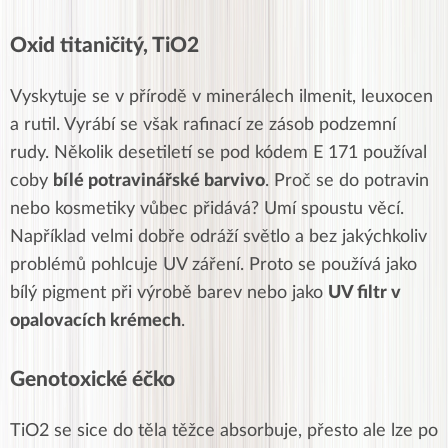
Oxid titaničitý, TiO2
Vyskytuje se v přírodě v minerálech ilmenit, leuxocen
a rutil. Vyrábí se však rafinací ze zásob podzemní
rudy.
Několik desetiletí se pod kódem E 171 používal
coby
bílé potravinářské barvivo
. Proč se do potravin
nebo kosmetiky vůbec přidává? Umí spoustu věcí.
Například velmi dobře odráží světlo a bez jakýchkoliv
problémů pohlcuje UV záření. Proto se používá jako
bílý pigment při výrobě barev nebo jako
UV filtr v
opalovacích krémech
.
Genotoxické éčko
TiO2 se sice do těla těžce absorbuje, přesto ale lze po