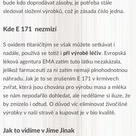
bude kdo doprodávat zásoby, je potřeba stále
sledovat složení výrobků, což je zásada číslo jedna.
Kde E 171 nezmizí
S oxidem titaničitým se však můžete setkávat i
nadále, používá se totiž i
při výrobě léčiv
. Evropská
léková agentura EMA zatím tuto látku nezakázala,
jelikož farmaceuti za ni zatím nemají plnohodnotnou
náhradu. Jak je to se zrušením E 171 v krmivech
zvířat, která jsou chována pro výrobu masa a mléka
se nám nepodařilo dohledat, ale neděláme si iluze, že
by zmizelo i odtud. O důvod víc eliminovat živočišné
výrobky v naší stravě a kupovat je v bio kvalitě.
Jak to vidíme v Jíme Jinak