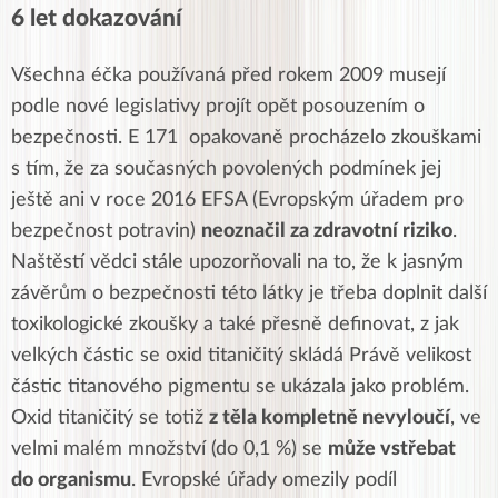
6 let dokazování
Všechna éčka používaná před rokem 2009 musejí
podle nové legislativy projít opět posouzením o
bezpečnosti. E 171 opakovaně procházelo zkouškami
s tím, že za současných povolených podmínek jej
ještě ani v roce 2016 EFSA (Evropským úřadem pro
bezpečnost potravin)
neoznačil za zdravotní riziko
.
Naštěstí vědci stále upozorňovali na to, že k jasným
závěrům o bezpečnosti této látky je třeba doplnit další
toxikologické zkoušky a také přesně definovat, z jak
velkých částic se oxid titaničitý skládá Právě velikost
částic titanového pigmentu se ukázala jako problém.
Oxid titaničitý se totiž
z těla kompletně nevyloučí
, ve
velmi malém množství (do 0,1 %) se
může vstřebat
do organismu
. Evropské úřady omezily podíl