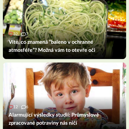
32
7
Víte, co znamená “baleno v ochranné
atmosféře”? Možná vám to otevře oči
12
6
Alarmující výsledky studií: Průmyslově
zpracované potraviny nás ničí