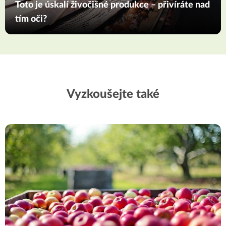
Toto je úskalí živočišné produkce – přivíráte nad
tím oči?
Vyzkoušejte také