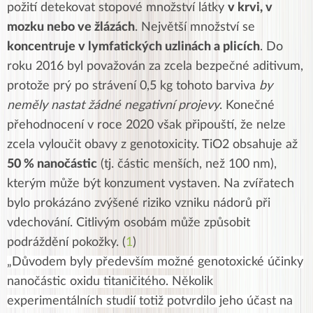
požití detekovat stopové množství látky
v krvi, v
mozku nebo ve žlázách
. Největší množství se
koncentruje v lymfatických uzlinách a plicích
. Do
roku 2016 byl považován za zcela bezpečné aditivum,
protože prý po strávení 0,5 kg tohoto barviva
by
neměly nastat žádné negativní projevy
. Konečné
přehodnocení v roce 2020 však připouští, že nelze
zcela vyloučit obavy z genotoxicity. TiO2 obsahuje až
50 % nanočástic
(tj. částic menších, než 100 nm),
kterým může být konzument vystaven. Na zvířatech
bylo prokázáno zvýšené riziko vzniku nádorů při
vdechování. Citlivým osobám může způsobit
podráždění pokožky. (
1
)
„Důvodem byly především možné genotoxické účinky
nanočástic oxidu titaničitého. Několik
experimentálních studií totiž potvrdilo jeho účast na