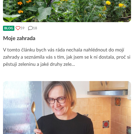
59
18
BLOG
Moje zahrada
V tomto článku bych vás ráda nechala nahlédnout do mojí
zahrady a seznámila vás s tím, jak jsem se k ní dostala, proč si
pěstuji zeleninu a jaké druhy zele
...