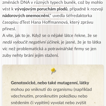
změnách DNA v různých typech buněk, což by mohlo
vést k
vývojovým poruchám plodů
, případně k rozvoji
nádorových onemocnění
,“ uvedla šéfredaktorka
časopisu dTest Hana Hoffmannová, který zprávu
přinesl.
A víte, jak to je. Když se o nějaké látce řekne, že se
nedá vyloučit negativní účinek
, je jasné, že je to látka
víc než problematická a potravinářské firmy se jen
zuby nehty brání jejím stažení.
Genotoxické, nebo také mutagenní, látky
mohou
po vniknutí do organismu (například
vdechnutím, proniknutím pokožkou nebo
snědením či vypitím) vyvolat nebo zvýšit