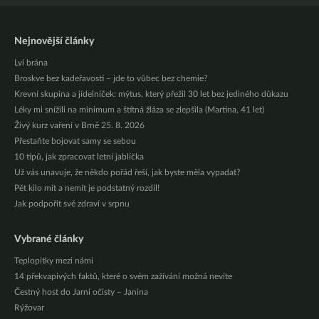
Nejnovější články
Lví brána
Broskve bez kadeřavosti – jde to vůbec bez chemie?
Krevní skupina a jídelníček: mýtus, který přežil 30 let bez jediného důkazu
Léky mi snížili na minimum a štítná žláza se zlepšila (Martina, 41 let)
Živý kurz vaření v Brně 25. 8. 2026
Přestaňte bojovat samy se sebou
10 tipů, jak zpracovat letní jablíčka
Už vás unavuje, že někdo pořád řeší, jak byste měla vypadat?
Pět kilo mít a nemít je podstatný rozdíl!
Jak podpořit své zdraví v srpnu
Vybrané články
Teplopitky mezi námi
14 překvapivých faktů, které o svém zažívání možná nevíte
Čestný host do Jarní očisty – Janina
Rýžovar