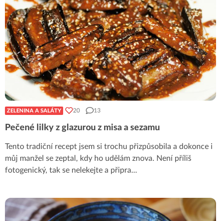
20
13
ZELENINA A SALÁTY
Pečené lilky z glazurou z misa a sezamu
Tento tradiční recept jsem si trochu přizpůsobila a dokonce i
můj manžel se zeptal, kdy ho udělám znova. Není příliš
fotogenický, tak se nelekejte a připra
...