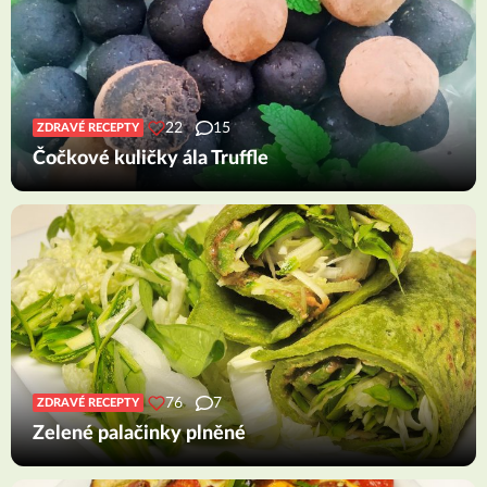
22
15
ZDRAVÉ RECEPTY
Čočkové kuličky ála Truffle
76
7
ZDRAVÉ RECEPTY
Zelené palačinky plněné