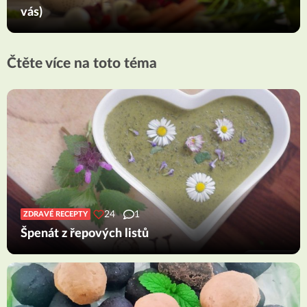
vás)
Čtěte více na toto téma
24
1
ZDRAVÉ RECEPTY
Špenát z řepových listů