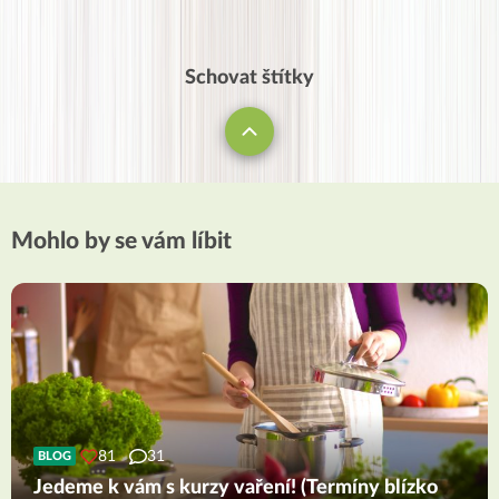
Schovat štítky
Mohlo by se vám líbit
81
31
BLOG
Jedeme k vám s kurzy vaření! (Termíny blízko