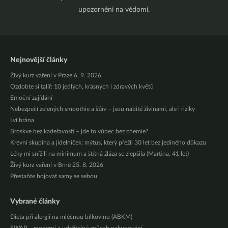
upozornění na vědomí.
Nejnovější články
Živý kurz vaření v Praze 6. 9. 2026
Ozdobte si talíř: 10 jedlých, krásných i zdravých květů
Emoční zajídání
Nebezpečí zelených smoothie a šťáv – jsou nabité živinami, ale i riziky
Lví brána
Broskve bez kadeřavosti – jde to vůbec bez chemie?
Krevní skupina a jídelníček: mýtus, který přežil 30 let bez jediného důkazu
Léky mi snížili na minimum a štítná žláza se zlepšila (Martina, 41 let)
Živý kurz vaření v Brně 25. 8. 2026
Přestaňte bojovat samy se sebou
Vybrané články
Dieta při alergii na mléčnou bílkovinu (ABKM)