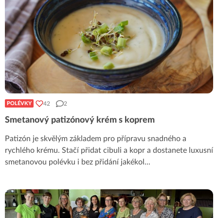
42
2
POLÉVKY
Smetanový patizónový krém s koprem
Patizón je skvělým základem pro přípravu snadného a
rychlého krému. Stačí přidat cibuli a kopr a dostanete luxusní
smetanovou polévku i bez přidání jakékol
...