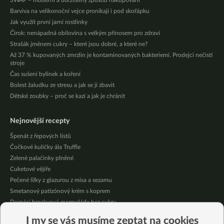
SWAP – moderní a udržitelný způsob nakupování
Barviva na velikonoční vejce pronikají i pod skořápku
Jak využít první jarní rostlinky
Čirok: nenápadná obilovina s velkým přínosem pro zdraví
Strašák jménem cukry – které jsou dobré, a které ne?
Až 37 % kupovaných zmrzlin je kontaminovaných bakteriemi. Prodejci nečistí
stroje
Čas sušení bylinek a koření
Bolest žaludku ze stresu a jak se jí zbavit
Dětské zoubky – proč se kazí a jak je chránit
Nejnovější recepty
Špenát z řepových listů
Čočkové kuličky ála Truffle
Zelené palačinky plněné
Cuketové vějíře
Pečené lilky z glazurou z misa a sezamu
Smetanový patizónový krém s koprem
Domácí broskvová marmeláda bez cukru
Pikantní mexická kukuřice se “sýrovou” omáčkou
I my se vás musíme zeptat na cookies