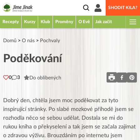
SHODIT KILA?
Recepty
Kurzy
Klub
Proměny
O Evě
Jak začít
Domů
>
O nás
>
Pochvaly
Poděkování
0
3
Do oblíbených
Dobrý den, chtěla jsem moc poděkovat za tyto
inspirující stránky. Po slabé mozkové příhodě jsem se
rozhodla něco se sebou udělat. Dostala se mi do
rukou kniha o překyselení a tak jsem se začala zajímat
o zdravou výživu. Brouzdáním po internetu jsem