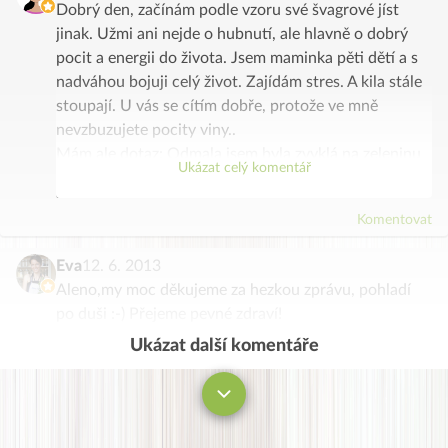
Dobrý den, začínám podle vzoru své švagrové jíst
jinak. Užmi ani nejde o hubnutí, ale hlavně o dobrý
pocit a energii do života. Jsem maminka pěti dětí a s
nadváhou bojuji celý život. Zajídám stres. A kila stále
stoupají. U vás se cítím dobře, protože ve mně
nevzbuzujete pocity viny..
Mám ale dotaz: Odmala jsem byla zvyklá na zeleninu
Ukázat celý komentář
ze zahrádky, ta kupovaná obsahovala moc “chemie”.
Ve slupkách jí prý je nejvíc… A teď čtu, že se všechny
Komentovat
odřezky mají uvařit na vývar. Mám to v sobě zaryté z
dětství. Poradíte mi.
Eva
12. 6. 2013
Děkuji za inspiraci a těším se na pohodovější jedení s
Aleno,my moc děkujeme za hezkou zprávu, pohladí
Tvým vedením.
po duši :-) Přejeme pevné zdraví!
Ukázat další komentáře
Komentovat