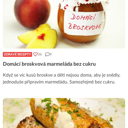
36
9
ZDRAVÉ RECEPTY
Domácí broskvová marmeláda bez cukru
Když se víc kusů broskve a děti nejsou doma, aby je snědly,
jednoduše připravím marmeládu. Samozřejmě bez cukru.