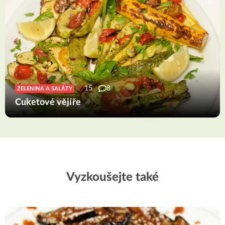
15
8
ZELENINA A SALÁTY
Cuketové vějíře
Vyzkoušejte také