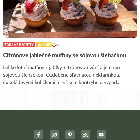
4
ZDRAVÉ RECEPTY
KLUB
Citrónové jablečné muffiny se sójovou šlehačkou
Lehké letní muffiny s jablky, citrónovou vůní a jemnou
sójovou šlehačkou. Ozdobené šťavnatou nektarinkou,
čokoládovými kuličkami a kvítkem kontryhelu vypad
...