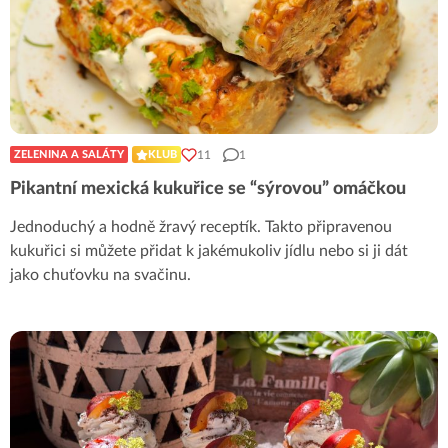
11
1
ZELENINA A SALÁTY
KLUB
Pikantní mexická kukuřice se “sýrovou” omáčkou
Jednoduchý a hodně žravý receptík. Takto připravenou
kukuřici si můžete přidat k jakémukoliv jídlu nebo si ji dát
jako chuťovku na svačinu.