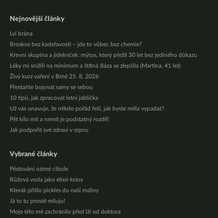
Nejnovější články
Lví brána
Broskve bez kadeřavosti – jde to vůbec bez chemie?
Krevní skupina a jídelníček: mýtus, který přežil 30 let bez jediného důkazu
Léky mi snížili na minimum a štítná žláza se zlepšila (Martina, 41 let)
Živý kurz vaření v Brně 25. 8. 2026
Přestaňte bojovat samy se sebou
10 tipů, jak zpracovat letní jablíčka
Už vás unavuje, že někdo pořád řeší, jak byste měla vypadat?
Pět kilo mít a nemít je podstatný rozdíl!
Jak podpořit své zdraví v srpnu
Vybrané články
Pěstování ozimé cibule
Růžová voda jako elixír krásy
Kterak přišlo pickles do naší rodiny
Já to tu prostě miluju!
Moje tělo mě zachránilo před lží od doktora