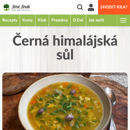
SHODIT KILA?
Recepty
Kurzy
Klub
Proměny
O Evě
Jak začít
Černá himalájská
sůl