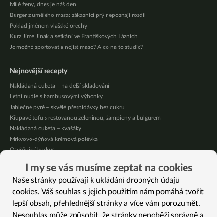
Milé ženy, dnes je náš den!
Burger z umělého masa: zákazníci prý nepoznají rozdíl
Poklad jménem vlašské ořechy
Kurz Jíme Jinak a setkání ve Františkových Lázních
Je možné sportovat a nejíst maso? A co na to studie?
Nejnovější recepty
Nakládaná cuketa – na delší skladování
Letní nudle s bambusovými výhonky
Jablečné pyré – skvělé přesnídávky bez cukru
Křupavé tofu s restovanou zeleninou, žampiony a bulgurem
Nakládaná cuketa – kvašáky
Mrkvovo-dýňová krémová polévka
Osvěžující kuskus
Osvěžující čaj s citronovými bylinkami
I my se vás musíme zeptat na cookies
Nepečený jablečný dort s rybízem
Naše stránky používají k ukládání drobných údajů
Čokoládové muffiny s mangovým krémem
cookies. Váš souhlas s jejich použitím nám pomáhá tvořit
lepší obsah, přehlednější stránky a více vám porozumět.
Vybrané recepty
Nesouhlas může způsobit, že stránky nepoběží správně a