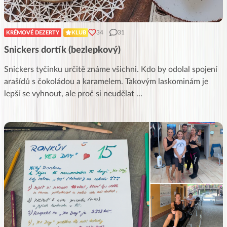
34
31
KRÉMOVÉ DEZERTY
KLUB
Snickers dortík (bezlepkový)
Snickers tyčinku určitě známe všichni. Kdo by odolal spojení
arašídů s čokoládou a karamelem. Takovým laskominám je
lepší se vyhnout, ale proč si neudělat
...