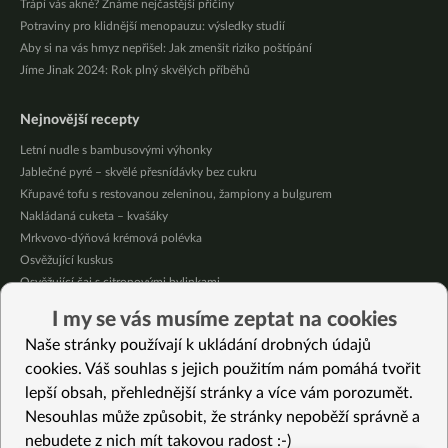
Trápí vás akné? Známe nejčastější příčiny
Potraviny pro klidnější menopauzu: výsledky studií
Aby si na vás hmyz nepřišel: Jak zmenšit riziko poštípání
Jíme Jinak 2024: Rok plný skvělých příběhů
Nejnovější recepty
Letní nudle s bambusovými výhonky
Jablečné pyré – skvělé přesnídávky bez cukru
Křupavé tofu s restovanou zeleninou, žampiony a bulgurem
Nakládaná cuketa – kvašáky
Mrkvovo-dýňová krémová polévka
Osvěžující kuskus
Osvěžující čaj s citronovými bylinkami
Nepečený jablečný dort s rybízem
I my se vás musíme zeptat na cookies
Čokoládové muffiny s mangovým krémem
Naše stránky používají k ukládání drobných údajů
Meruňky a jablka v citrónovém želé
cookies. Váš souhlas s jejich použitím nám pomáhá tvořit
lepší obsah, přehlednější stránky a více vám porozumět.
Vybrané recepty
Nesouhlas může způsobit, že stránky nepoběží správně a
Fazolová polévka s koprem
nebudete z nich mít takovou radost :-)