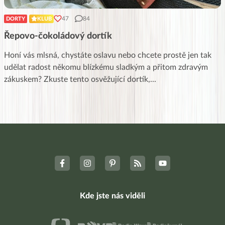
47
84
DORTY
KLUB
Řepovo-čokoládový dortík
Honí vás mlsná, chystáte oslavu nebo chcete prostě jen tak
udělat radost někomu blízkému sladkým a přitom zdravým
zákuskem? Zkuste tento osvěžující dortík,
...
Kde jste nás viděli