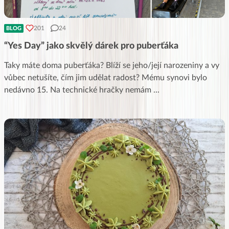
201
24
BLOG
“Yes Day” jako skvělý dárek pro puberťáka
Taky máte doma puberťáka? Blíží se jeho/její narozeniny a vy
vůbec netušíte, čím jim udělat radost? Mému synovi bylo
nedávno 15. Na technické hračky nemám
...