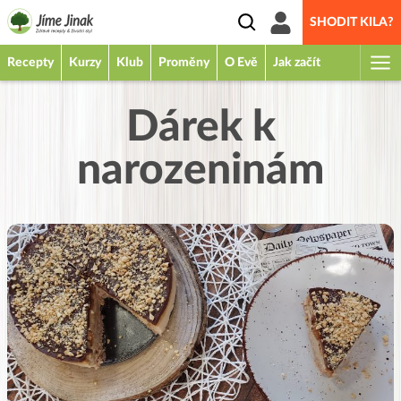
SHODIT KILA?
Recepty
Kurzy
Klub
Proměny
O Evě
Jak začít
Dárek k
narozeninám