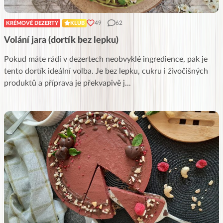
49
62
KRÉMOVÉ DEZERTY
KLUB
Volání jara (dortík bez lepku)
Pokud máte rádi v dezertech neobvyklé ingredience, pak je
tento dortík ideální volba. Je bez lepku, cukru i živočišných
produktů a příprava je překvapivě j
...