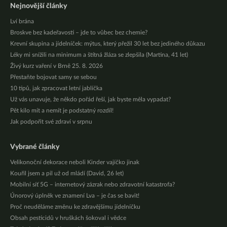
Nejnovější články
Lví brána
Broskve bez kadeřavosti – jde to vůbec bez chemie?
Krevní skupina a jídelníček: mýtus, který přežil 30 let bez jediného důkazu
Léky mi snížili na minimum a štítná žláza se zlepšila (Martina, 41 let)
Živý kurz vaření v Brně 25. 8. 2026
Přestaňte bojovat samy se sebou
10 tipů, jak zpracovat letní jablíčka
Už vás unavuje, že někdo pořád řeší, jak byste měla vypadat?
Pět kilo mít a nemít je podstatný rozdíl!
Jak podpořit své zdraví v srpnu
Vybrané články
Velikonoční dekorace neboli Kinder vajíčko jinak
Kouřil jsem a pil už od mládí (David, 26 let)
Mobilní síť 5G – internetový zázrak nebo zdravotní katastrofa?
Únorový úplněk ve znamení Lva – je čas se bavit!
Proč neuděláme změnu ke zdravějšímu jídelníčku
Obsah pesticidů v hruškách šokoval i vědce