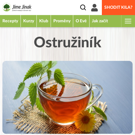
SHODIT KILA?
Recepty
Kurzy
Klub
Proměny
O Evě
Jak začít
Ostružiník