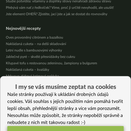
Studie potvrdila: vitamíny a doplňky stravy nenahradí zdravou stravu
Přebývá vám nať z ředkviček? Víme, proč ji určitě nevyhodit, ale usušit!
Jste element OHEŇ? Zjistěte, jací jste a jak se dostat do rovnováhy
Nejnovější recepty
Oves provoněný citrónem a bazalkou
Nakládaná cuketa – na delší skladování
Letní nudle s bambusovými výhonky
Jablečné pyré – skvělé přesnídávky bez cukru
Křupavé tofu s restovanou zeleninou, žampiony a bulgurem
Nakládaná cuketa – kvašáky
Mrkvovo-dýňová krémová polévka
Osvěžující kuskus
I my se vás musíme zeptat na cookies
Osvěžující čaj s citronovými bylinkami
Naše stránky používají k ukládání drobných údajů
Nepečený jablečný dort s rybízem
cookies. Váš souhlas s jejich použitím nám pomáhá tvořit
lepší obsah, přehlednější stránky a více vám porozumět.
Vybrané recepty
Nesouhlas může způsobit, že stránky nepoběží správně a
Teplý vánoční předkrm
nebudete z nich mít takovou radost :-)
Hruškové pyré se zázvorem a skořicí