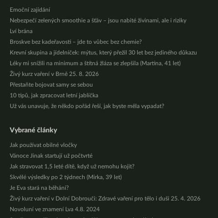
Emoční zajídání
Nebezpečí zelených smoothie a šťáv – jsou nabité živinami, ale i riziky
Lví brána
Broskve bez kadeřavosti – jde to vůbec bez chemie?
Krevní skupina a jídelníček: mýtus, který přežil 30 let bez jediného důkazu
Léky mi snížili na minimum a štítná žláza se zlepšila (Martina, 41 let)
Živý kurz vaření v Brně 25. 8. 2026
Přestaňte bojovat samy se sebou
10 tipů, jak zpracovat letní jablíčka
Už vás unavuje, že někdo pořád řeší, jak byste měla vypadat?
Vybrané články
Jak používat obilné vločky
Vánoce Jinak startují už počtvrté
Jak stravovat 1,5 leté dítě, když už nemohu kojit?
Skvělé výsledky po 2 týdnech (Mirka, 39 let)
Je Eva stará na běhání?
Živý kurz vaření v Dolní Dobrouči: Zdravé vaření pro tělo i duši 25. 4. 2026
Novoluní ve znamení Lva 4.8. 2024