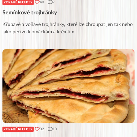
40
7
ZDRAVÉ RECEPTY
Semínkové trojhránky
Křupavé a voňavé trojhránky, které lze chroupat jen tak nebo
jako pečivo k omáčkám a krémům.
32
10
ZDRAVÉ RECEPTY