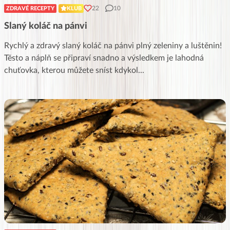
22
10
ZDRAVÉ RECEPTY
KLUB
Slaný koláč na pánvi
Rychlý a zdravý slaný koláč na pánvi plný zeleniny a luštěnin!
Těsto a náplň se připraví snadno a výsledkem je lahodná
chuťovka, kterou můžete sníst kdykol
...