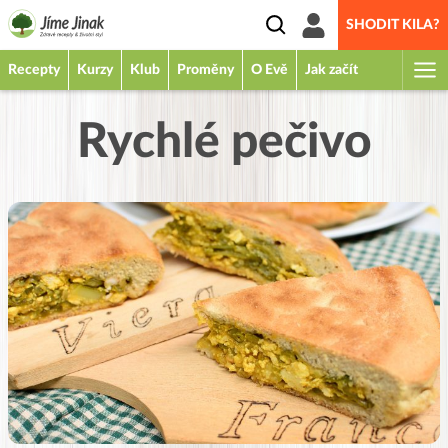
SHODIT KILA?
Recepty
Kurzy
Klub
Proměny
O Evě
Jak začít
Rychlé pečivo