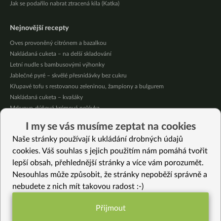
Jak se podařilo nabrat ztracená kila (Katka)
Nejnovější recepty
Oves provoněný citrónem a bazalkou
Nakládaná cuketa – na delší skladování
Letní nudle s bambusovými výhonky
Jablečné pyré – skvělé přesnídávky bez cukru
Křupavé tofu s restovanou zeleninou, žampiony a bulgurem
Nakládaná cuketa – kvašáky
Mrkvovo-dýňová krémová polévka
Osvěžující kuskus
I my se vás musíme zeptat na cookies
Osvěžující čaj s citronovými bylinkami
Naše stránky používají k ukládání drobných údajů
Nepečený jablečný dort s rybízem
cookies. Váš souhlas s jejich použitím nám pomáhá tvořit
lepší obsah, přehlednější stránky a více vám porozumět.
Vybrané recepty
Nesouhlas může způsobit, že stránky nepoběží správně a
Lahodná hrachovka s vlašskými ořechy
nebudete z nich mít takovou radost :-)
Jahodový koktejl bez cukru
Čokoládové muffiny s mangovým krémem
Přijmout
Čočková pomazánka s dýní a cibulkou
Funkční nastavení potřebujeme (vždy