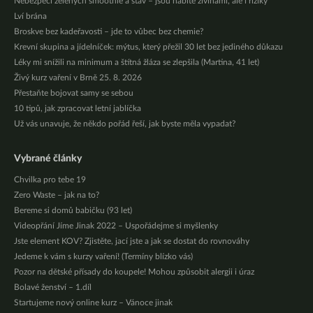
Nebezpečí zelených smoothie a šťáv – jsou nabité živinami, ale i riziky
Lví brána
Broskve bez kadeřavosti – jde to vůbec bez chemie?
Krevní skupina a jídelníček: mýtus, který přežil 30 let bez jediného důkazu
Léky mi snížili na minimum a štítná žláza se zlepšila (Martina, 41 let)
Živý kurz vaření v Brně 25. 8. 2026
Přestaňte bojovat samy se sebou
10 tipů, jak zpracovat letní jablíčka
Už vás unavuje, že někdo pořád řeší, jak byste měla vypadat?
Vybrané články
Chvilka pro tebe 19
Zero Waste – jak na to?
Bereme si domů babičku (93 let)
Videopřání Jíme Jinak 2022 – Uspořádejme si myšlenky
Jste element KOV? Zjistěte, jací jste a jak se dostat do rovnováhy
Jedeme k vám s kurzy vaření! (Termíny blízko vás)
Pozor na dětské přísady do koupele! Mohou způsobit alergii i úraz
Bolavé ženství – 1.díl
Startujeme nový online kurz – Vánoce jinak