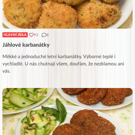
93
8
HLAVNÍ JÍDLA
Jáhlové karbanátky
Měkké a jednoduché letní karbanátky. Výborné teplé i
vychladlé. U nás chutnají všem, doufám, že nezklamou ani
vás.