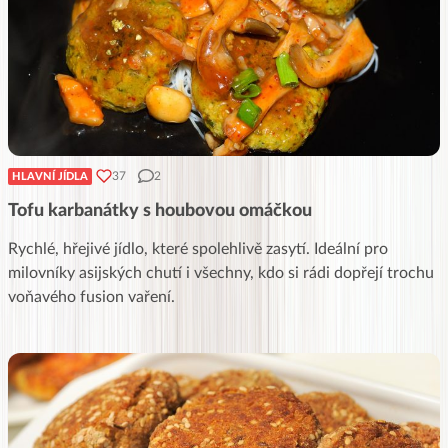
37
2
HLAVNÍ JÍDLA
Tofu karbanátky s houbovou omáčkou
Rychlé, hřejivé jídlo, které spolehlivě zasytí. Ideální pro
milovníky asijských chutí i všechny, kdo si rádi dopřejí trochu
voňavého fusion vaření.