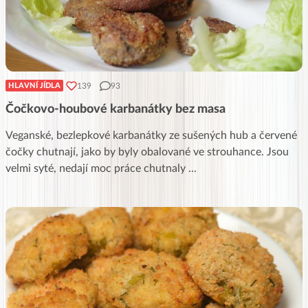
139
93
HLAVNÍ JÍDLA
Čočkovo-houbové karbanátky bez masa
Veganské, bezlepkové karbanátky ze sušených hub a červené
čočky chutnají, jako by byly obalované ve strouhance. Jsou
velmi syté, nedají moc práce chutnaly
...