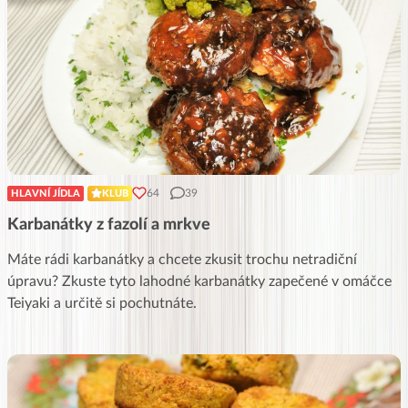
64
39
HLAVNÍ JÍDLA
KLUB
Karbanátky z fazolí a mrkve
Máte rádi karbanátky a chcete zkusit trochu netradiční
úpravu? Zkuste tyto lahodné karbanátky zapečené v omáčce
Teiyaki a určitě si pochutnáte.