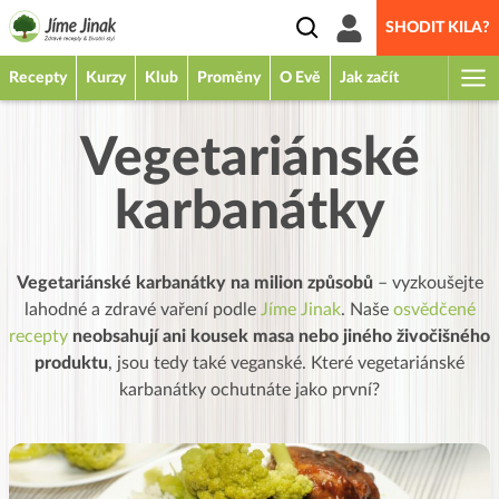
SHODIT KILA?
Recepty
Kurzy
Klub
Proměny
O Evě
Jak začít
Vegetariánské
karbanátky
Vegetariánské karbanátky na milion způsobů
– vyzkoušejte
lahodné a zdravé vaření podle
Jíme Jinak
. Naše
osvědčené
recepty
neobsahují ani kousek masa nebo jiného živočišného
produktu
, jsou tedy také veganské. Které vegetariánské
karbanátky ochutnáte jako první?