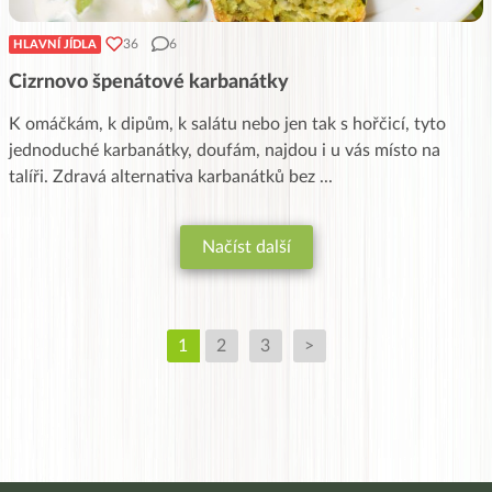
36
6
HLAVNÍ JÍDLA
Cizrnovo špenátové karbanátky
K omáčkám, k dipům, k salátu nebo jen tak s hořčicí, tyto
jednoduché karbanátky, doufám, najdou i u vás místo na
talíři. Zdravá alternativa karbanátků bez
...
Načíst další
1
2
3
>