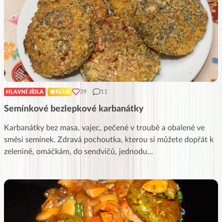
39
11
HLAVNÍ JÍDLA
KLUB
Semínkové bezlepkové karbanátky
Karbanátky bez masa, vajec, pečené v troubě a obalené ve
směsi semínek. Zdravá pochoutka, kterou si můžete dopřát k
zelenině, omáčkám, do sendvičů, jednodu
...