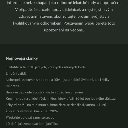
informace nelze chápat jako odborné lékařské rady a doporučení.
V případě, že chcete upravit jídelníček a nejste jistí svým
zdravotním stavem, zkonzultujte, prosím, svůj stav s
kvalifikovaným odborníkem. Používáním webu berete toto
upozornění na vědomí.
Nejnovější články
Ozdobte si talíř: 10 jedlých, krásných i zdravých květů
Emoční zajídání
Nebezpečí zelených smoothie a šťáv – jsou nabité živinami, ale i riziky
Lví brána
Broskve bez kadeřavosti – jde to vůbec bez chemie?
Krevní skupina a jídelníček: mýtus, který přežil 30 let bez jediného důkazu
Léky mi snížili na minimum a štítná žláza se zlepšila (Martina, 41 let)
Živý kurz vaření v Brně 25. 8. 2026
Přestaňte bojovat samy se sebou
10 tipů, jak zpracovat letní jablíčka