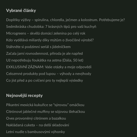
Vybrané články
Doplňky výživy – spirulina, chlorella, ječmen a kolostrum. Potřebujeme je?
Sedmikráska chudobka: 7 krásných tipů pro vaši kuchyň
Microgreens – skvělá domácí zelenina po celý rok
Kdo vydělává miliardy díky mýtům o živočišné výrobě?
Stáhněte si podzimní seriál s jídelníčkem
Začala jarní rovnodennost, příroda je ale napřed
Už nepotřebuju foukátka na astma (Dáša, 50 let)
EXKLUSIVNÍ ZÁZNAM: Vaše otázky a moje odpovědi
Celozrnné produkty pod lupou – výhody a nevýhody
Co jíst před a po cvičení pro ty nejlepší výsledky
Nejnovější recepty
Pikantní mexická kukuřice se “sýrovou” omáčkou
Citrónové jablečné muffiny se sójovou šlehačkou
Oves provoněný citrónem a bazalkou
Nakládaná cuketa – na delší skladování
Letní nudle s bambusovými výhonky