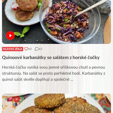
60
65
HLAVNÍ JÍDLA
Quinoové karbanátky se salátem z horské čočky
Horská čočka vyniká svou jemně oříškovou chutí a pevnou
strukturou. Na salát se proto perfektně hodí. Karbanátky z
quinoi salát skvěle doplňují a společně
...