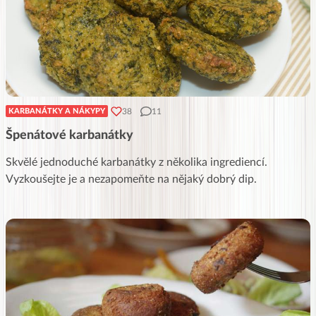
38
11
KARBANÁTKY A NÁKYPY
Špenátové karbanátky
Skvělé jednoduché karbanátky z několika ingrediencí.
Vyzkoušejte je a nezapomeňte na nějaký dobrý dip.