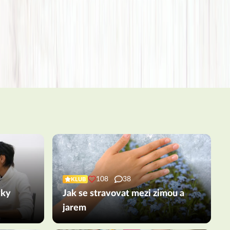
108
38
KLUB
vky
Jak se stravovat mezi zimou a
jarem