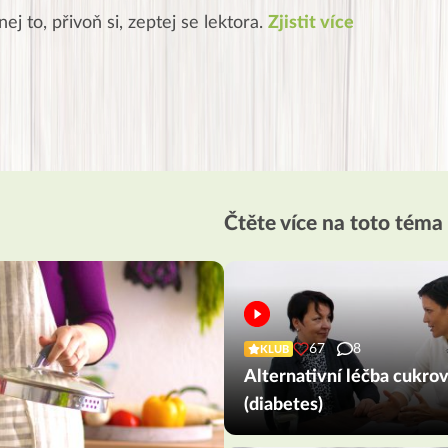
ej to, přivoň si, zeptej se lektora.
Zjistit více
Čtěte více na toto téma
67
8
KLUB
Alternativní léčba cukro
(diabetes)