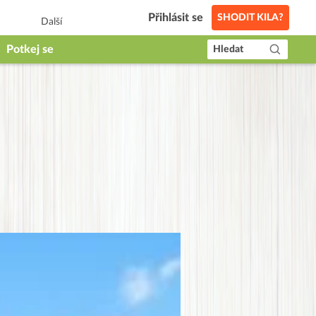
Přihlásit se
SHODIT KILA?
Další
Potkej se
Hledat