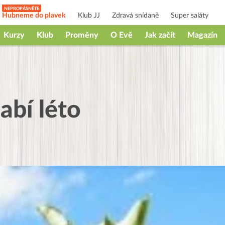
Hubneme do plavek
Klub JJ
Zdravá snídaně
Super saláty
Kurzy
Klub
Proměny
O Evě
Jak začít
Magazín
abí léto