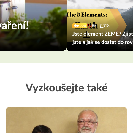
aření!
85
18
KLUB
Jste element ZEMĚ? Zjistě
jste a jak se dostat do r
Vyzkoušejte také