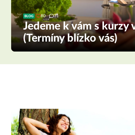
80
31
BLOG
Jedeme k vám s kurzy v
(Termíny blízko vás)