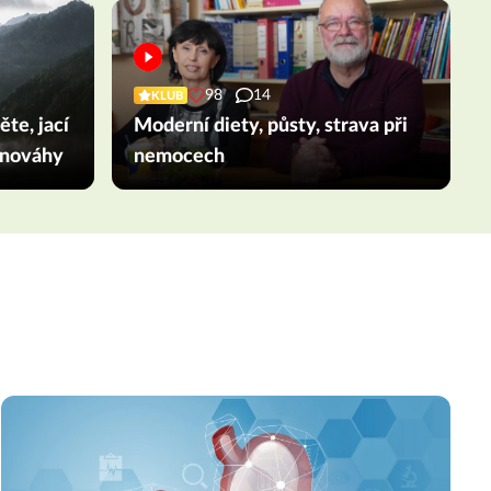
98
14
KLUB
te, jací
Moderní diety, půsty, strava při
ovnováhy
nemocech