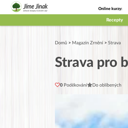
Online kurzy:
Jak na babičky
Recepty
Domů
>
Magazín Zrnění
>
Strava
Strava pro b
0
Poděkování
Do oblíbených