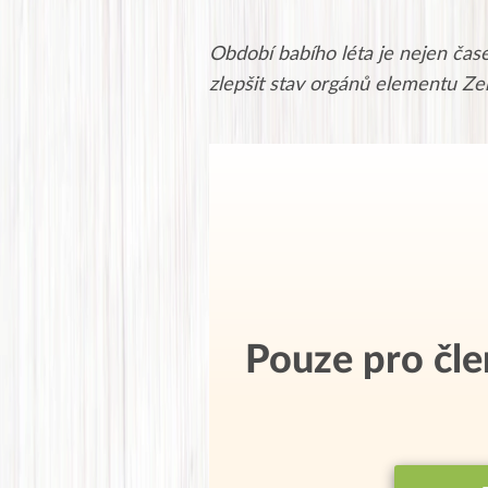
Období babího léta je nejen časem
zlepšit stav orgánů elementu Země
Pouze pro čl