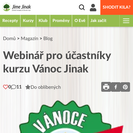
SHODIT KILA?
Recepty
Kurzy
Klub
Proměny
O Evě
Jak začít
Domů
>
Magazín
>
Blog
Webinář pro účastníky
kurzu Vánoc Jinak
0
11
Do oblíbených