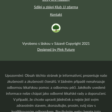
Sdílej a získej Klub JJ zdarma
Kontakt
Vyrobeno s láskou v Sázavě Copyright 2021
Designed by Pink Future
Upozornění: Obsah těchto stránek je informativní, prezentuje naše
zkušenosti a zkušenosti čtenářů. V žádném případě nenahrazuje
odbornou lékařskou pomoc a odbornou péči. Jakékoliv uvedené
informace nelze chápat jako odborné lékařské rady a doporučení.
V případě, že chcete upravit jídelníček a nejste jistí svým
zdravotním stavem, zkonzultujte, prosím, svůj stav s
kvalifikovaným odborníkem. Používáním webu berete toto