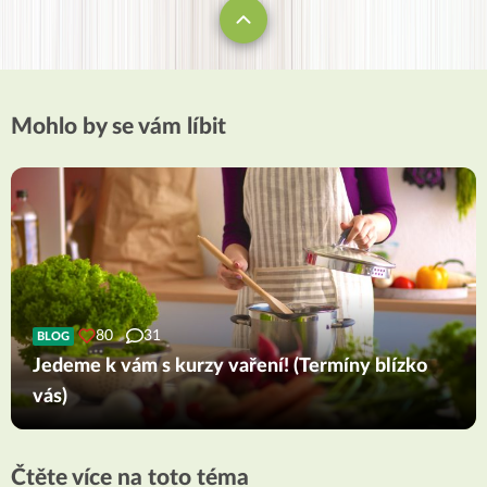
Mohlo by se vám líbit
80
31
BLOG
Jedeme k vám s kurzy vaření! (Termíny blízko
vás)
Čtěte více na toto téma