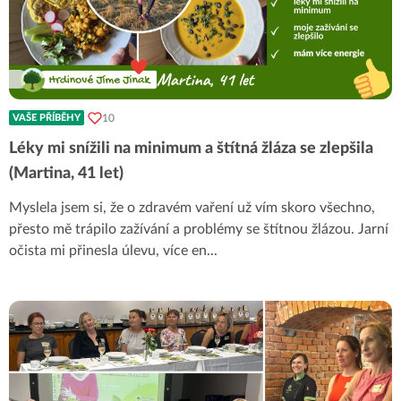
10
VAŠE PŘÍBĚHY
Léky mi snížili na minimum a štítná žláza se zlepšila
(Martina, 41 let)
Myslela jsem si, že o zdravém vaření už vím skoro všechno,
přesto mě trápilo zažívání a problémy se štítnou žlázou. Jarní
očista mi přinesla úlevu, více en
...