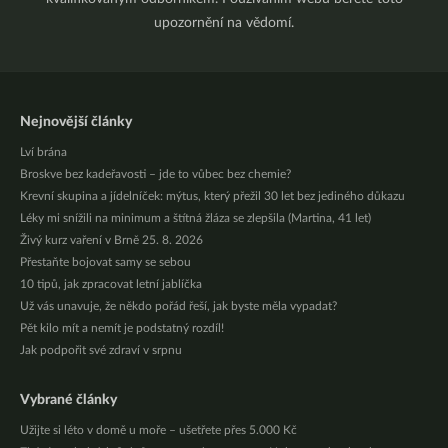
upozornění na vědomí.
Nejnovější články
Lví brána
Broskve bez kadeřavosti – jde to vůbec bez chemie?
Krevní skupina a jídelníček: mýtus, který přežil 30 let bez jediného důkazu
Léky mi snížili na minimum a štítná žláza se zlepšila (Martina, 41 let)
Živý kurz vaření v Brně 25. 8. 2026
Přestaňte bojovat samy se sebou
10 tipů, jak zpracovat letní jablíčka
Už vás unavuje, že někdo pořád řeší, jak byste měla vypadat?
Pět kilo mít a nemít je podstatný rozdíl!
Jak podpořit své zdraví v srpnu
Vybrané články
Užijte si léto v domě u moře – ušetřete přes 5.000 Kč