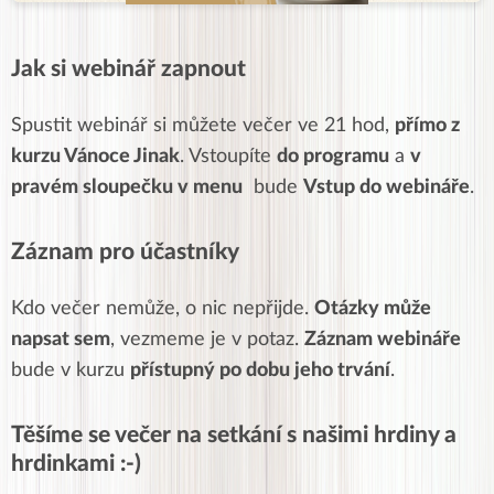
Jak si webinář zapnout
Spustit webinář si můžete večer ve 21 hod,
přímo z
kurzu Vánoce Jinak
. Vstoupíte
do programu
a
v
pravém sloupečku v menu
bude
Vstup do webináře
.
Záznam pro účastníky
Kdo večer nemůže, o nic nepřijde.
Otázky může
napsat sem
, vezmeme je v potaz.
Záznam webináře
bude v kurzu
přístupný po dobu jeho trvání
.
Těšíme se večer na setkání s našimi hrdiny a
hrdinkami :-)