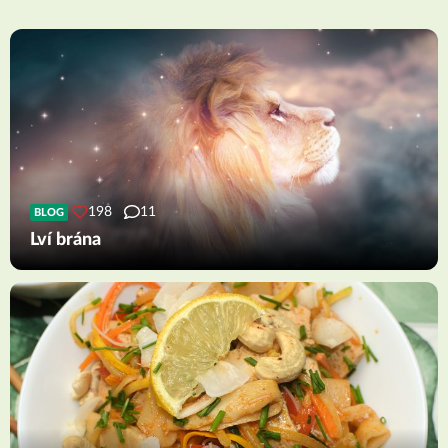
198
11
BLOG
Lví brána