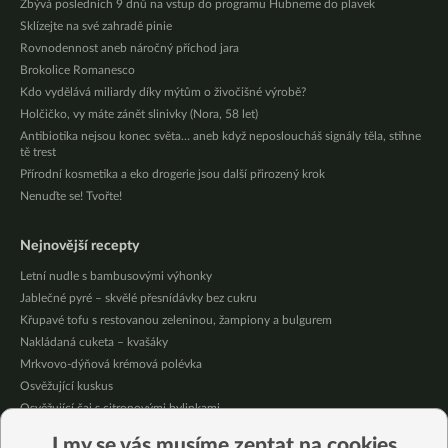
Zbývá posledních 9 dnů na vstup do programu Hubneme do plavek
Sklízejte na své zahradě pinie
Rovnodennost aneb náročný příchod jara
Brokolice Romanesco
Kdo vydělává miliardy díky mýtům o živočišné výrobě?
Holčičko, vy máte zánět slinivky (Nora, 58 let)
Antibiotika nejsou konec světa… aneb když neposloucháš signály těla, stihne
tě trest
Přírodní kosmetika a eko drogerie jsou další přirozený krok
Nenuďte se! Tvořte!
Nejnovější recepty
Letní nudle s bambusovými výhonky
Jablečné pyré – skvělé přesnídávky bez cukru
Křupavé tofu s restovanou zeleninou, žampiony a bulgurem
Nakládaná cuketa – kvašáky
Mrkvovo-dýňová krémová polévka
Osvěžující kuskus
Osvěžující čaj s citronovými bylinkami
Nepečený jablečný dort s rybízem
I my se vás musíme zeptat na cookies