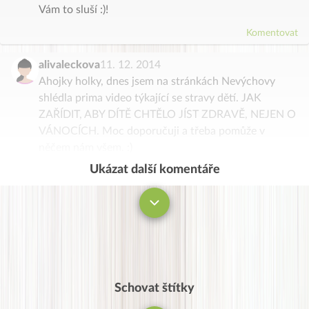
Vám to sluší :)!
Komentovat
alivaleckova
11. 12. 2014
Ahojky holky, dnes jsem na stránkách Nevýchovy
shlédla prima video týkající se stravy dětí. JAK
ZAŘÍDIT, ABY DÍTĚ CHTĚLO JÍST ZDRAVĚ, NEJEN O
VÁNOCÍCH. Moc doporučuji a třeba pomůže v
něčem nám všem. :)
Ukázat další komentáře
Komentovat
Schovat štítky