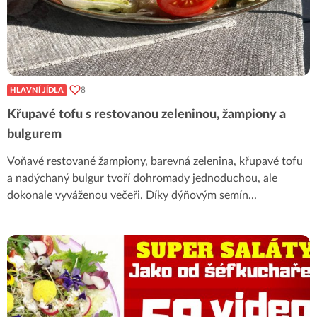
8
HLAVNÍ JÍDLA
Křupavé tofu s restovanou zeleninou, žampiony a
bulgurem
Voňavé restované žampiony, barevná zelenina, křupavé tofu
a nadýchaný bulgur tvoří dohromady jednoduchou, ale
dokonale vyváženou večeři. Díky dýňovým semín
...