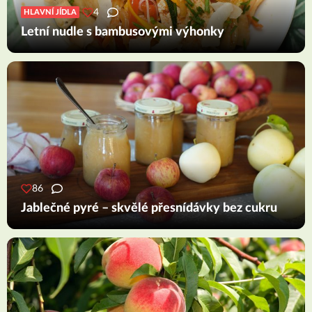
4
HLAVNÍ JÍDLA
Letní nudle s bambusovými výhonky
86
Jablečné pyré – skvělé přesnídávky bez cukru