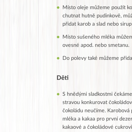
Místo oleje můžeme použít ko
chutnat hutně pudinkově, může
přidat karob a slad nebo sirup
Místo sušeného mléka můžeme
ovesné apod. nebo smetanu.
Do polevy také můžeme přida
Děti
S hnědými sladkostmi čekáme
stravou konkurovat čokoládo
čokoládu neučíme. Karobová p
mléka a kakaa pro první dezer
kakaové a čokoládové cukrovink