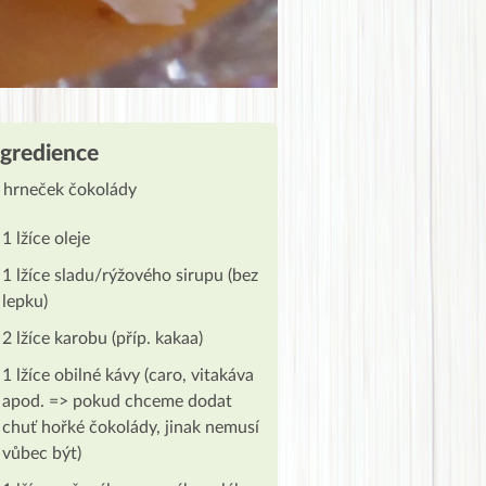
ngredience
 hrneček čokolády
1 lžíce oleje
1 lžíce sladu/rýžového sirupu (bez
lepku)
2 lžíce karobu (příp. kakaa)
1 lžíce obilné kávy (caro, vitakáva
apod. => pokud chceme dodat
chuť hořké čokolády, jinak nemusí
vůbec být)