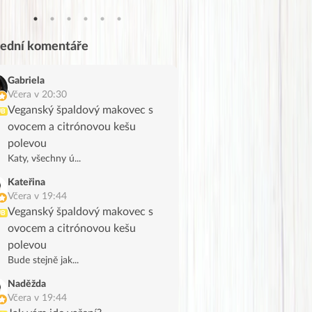
lední komentáře
Gabriela
Včera v 20:30
Veganský špaldový makovec s
UB
ovocem a citrónovou kešu
polevou
Katy, všechny ú...
Kateřina
Včera v 19:44
Veganský špaldový makovec s
UB
ovocem a citrónovou kešu
polevou
Bude stejně jak...
Naděžda
Včera v 19:44