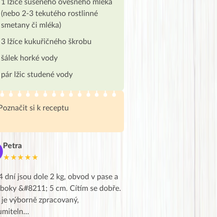
1 lžíce sušeného ovesného mléka
(nebo 2-3 tekutého rostlinné
smetany či mléka)
3 lžíce kukuřičného škrobu
šálek horké vody
pár lžic studené vody
Poznačit si k receptu
Petra
Marie
M
★★★★★
★★★★★
4 dní jsou dole 2 kg, obvod v pase a
Dnes jsem to konečně vytáh
 boky &#8211; 5 cm. Cítím se dobře.
zapadlé pošty a poslechla j
 je výborně zpracovaný,
videa od EVY. Koho by nepř
umiteln…
tahl…