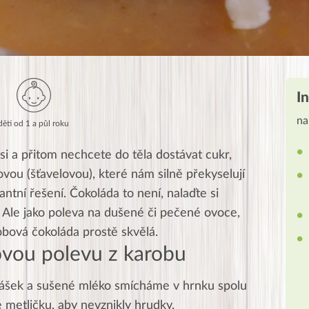
I
na
děti od 1 a půl roku
i a přitom nechcete do těla dostávat cukr,
vou (šťavelovou), které nám silně překyselují
tní řešení. Čokoláda to není, nalaďte si
 Ale jako poleva na dušené či pečené ovoce,
bová čokoláda prostě skvělá.
ovou polevu z karobu
rášek a sušené mléko smícháme v hrnku spolu
 metličku, aby nevznikly hrudky.