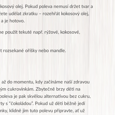
kosový olej. Pokud poleva nemusí držet tvar a
te udělat zkratku – rozehřát kokosový olej,
 a je hotovo.
 použít tekuté např. rýžové, kokosové,
t rozsekané oříšky nebo mandle.
 až do momentu, kdy začínáme naší zdravou
vým cukrovinkám. Zbytečně brzy děti na
oleva je pak skvělou alternativou bez cukru,
ty s “čokoládou”. Pokud už děti běžně jedí
y, klidně jim tuto polevu připravte, ať už