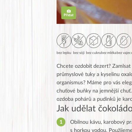
Přidat
bez lepku
bez sóji
bez cukru
bez mléka
bez vajec
Chcete ozdobit dezert? Zamlsat s
průmyslové tuky a kyselinu oxalo
organismus? Máme pro vás elegan
chuťové buňky na jemnější chuť.
ozdoba pohárů a pudinků je karo
Jak udělat čokolád
Obilnou kávu, karobový p
s horkou vodou. Použijeme