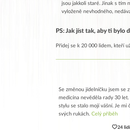
jsou jakkoli staré. Jinak s tí
vyloženě nevhodného, nedával
PS: Jak jíst tak, aby ti bylo
Přidej se k 20 000 lidem, kteří u
Se změnou jídelníčku jsem se zb
medicína nevěděla rady 30 let. J
stylu se stalo mojí vášní. Je m
svých rukách.
Celý příběh
24 lid