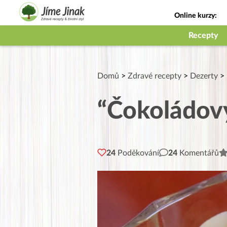
Online kurzy:
Jak na babičky
Recepty
Domů
>
Zdravé recepty
>
Dezerty
>
“Čokoládov
24
Poděkování
24
Komentářů