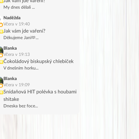
Jak vám jde vaření?
UB
My dnes dělali ...
Naděžda
Včera v 19:40
Jak vám jde vaření?
UB
Děkujeme Jani🫶...
Blanka
Včera v 19:13
Čokoládový biskupský chlebíček
UB
V dnešním horku...
Blanka
Včera v 19:09
Snídaňová HIT polévka s houbami
UB
shitake
Dneska bez foce...