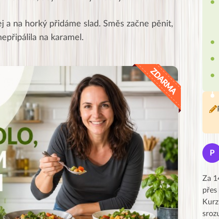
j a na horký přidáme slad. Směs začne pěnit,
epřipálila na karamel.
Jana
J
P
★★★★★
Moc Vám všem děkuji za krásný pátek,
Za 1
obzvlášť velké poděkování, obdiv a
přes
uznání pro hlavní dvojici Peťa a Gábi!! 👏
Kurz
Posílá…
sroz