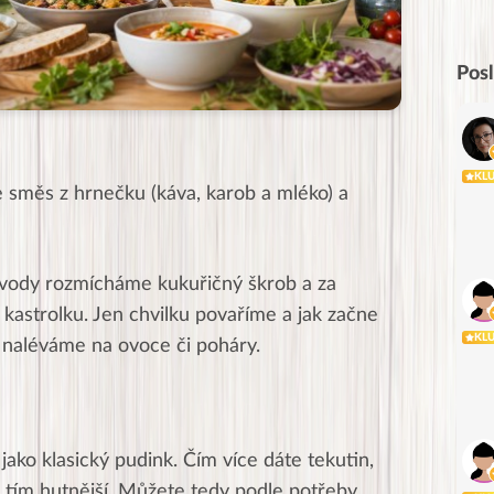
Pos
KL
směs z hrnečku (káva, karob a mléko) a
 vody rozmícháme kukuřičný škrob a za
 kastrolku. Jen chvilku povaříme a jak začne
KL
k naléváme na ovoce či poháry.
jako klasický pudink. Čím více dáte tekutin,
u, tím hutnější. Můžete tedy podle potřeby