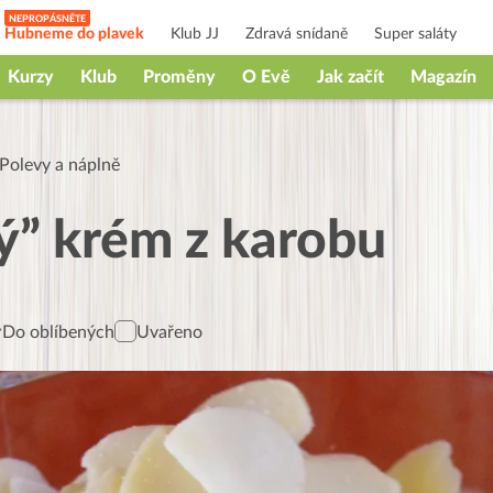
Hubneme do plavek
Klub JJ
Zdravá snídaně
Super saláty
Kurzy
Klub
Proměny
O Evě
Jak začít
Magazín
Polevy a náplně
ý” krém z karobu
Do oblíbených
Uvařeno