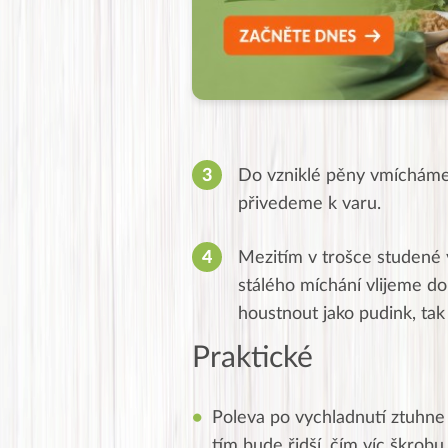
Do vzniklé pěny vmícháme 
přivedeme k varu.
Mezitím v trošce studené
stálého míchání vlijeme do
houstnout jako pudink, ta
Praktické
Poleva po vychladnutí ztuhne 
tím bude řidší, čím víc škrob