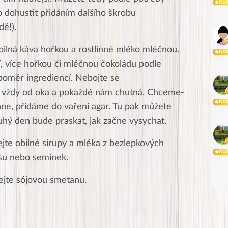
KL
o dohustit přidáním dalšího škrobu
ě!).
bilná káva hořkou a rostlinné mléko mléčnou.
KL
ší, více hořkou či mléčnou čokoládu podle
 poměr ingrediencí. Nebojte se
e vždy od oka a pokaždé nám chutná. Chceme-
KL
hne, přidáme do vaření agar. Tu pak můžete
ruhý den bude praskat, jak začne vysychat.
jte obilné sirupy a mléka z bezlepkových
KL
osu nebo semínek.
ejte sójovou smetanu.