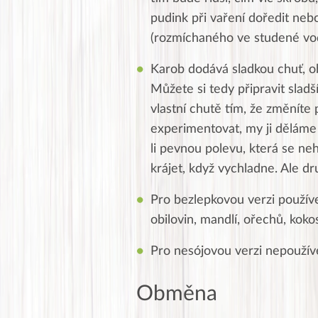
pudink při vaření doředit neb
(rozmíchaného ve studené vod
Karob dodává sladkou chuť, o
Můžete si tedy připravit slad
vlastní chutě tím, že změníte
experimentovat, my ji dělám
li pevnou polevu, která se ne
krájet, když vychladne. Ale d
Pro bezlepkovou verzi používe
obilovin, mandlí, ořechů, kok
Pro nesójovou verzi nepoužív
Obměna