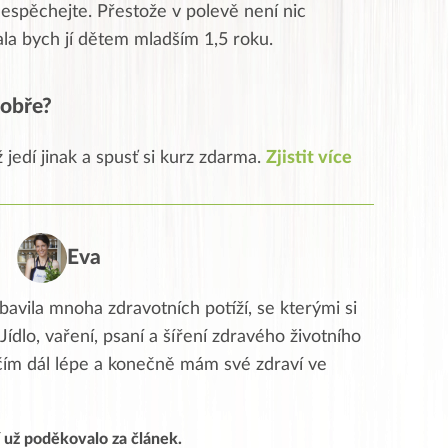
m nespěchejte. Přestože v polevě není nic
a bych jí dětem mladším 1,5 roku.
 dobře?
ž jedí jinak a spusť si kurz zdarma.
Zjistit více
Eva
avila mnoha zdravotních potíží, se kterými si
ídlo, vaření, psaní a šíření zdravého životního
i čím dál lépe a konečně mám své zdraví ve
í už poděkovalo za článek.