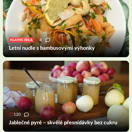
4
HLAVNÍ JÍDLA
Letní nudle s bambusovými výhonky
120
Jablečné pyré – skvělé přesnídávky bez cukru