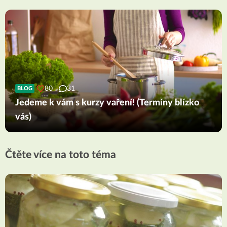
80
31
BLOG
Jedeme k vám s kurzy vaření! (Termíny blízko
vás)
Čtěte více na toto téma