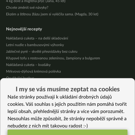
4 kg dole a migréna pryč (Jana, 45 let)
Chcete změnit své návyky?
Ekzém a štítnou žlázu jsem si vyléčila sama. (Magda, 30 let)
Nejnovější recepty
Nakládaná cuketa – na delší skladování
Letní nudle s bambusovými výhonky
Jablečné pyré – skvělé přesnídávky bez cukru
Křupavé tofu s restovanou zeleninou, žampiony a bulgurem
Nakládaná cuketa – kvašáky
Mrkvovo-dýňová krémová polévka
Osvěžující kuskus
Osvěžující čaj s citronovými bylinkami
I my se vás musíme zeptat na cookies
Nepečený jablečný dort s rybízem
Naše stránky používají k ukládání drobných údajů
Čokoládové muffiny s mangovým krémem
cookies. Váš souhlas s jejich použitím nám pomáhá tvořit
lepší obsah, přehlednější stránky a více vám porozumět.
Vybrané recepty
Nesouhlas může způsobit, že stránky nepoběží správně a
Kuličky z tofu, kuskusu a shiitake
nebudete z nich mít takovou radost :-)
Ďábelské rýžové gnocchi