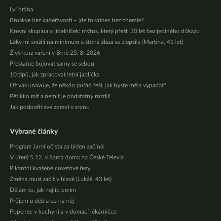
Lví brána
Broskve bez kadeřavosti – jde to vůbec bez chemie?
Krevní skupina a jídelníček: mýtus, který přežil 30 let bez jediného důkazu
Léky mi snížili na minimum a štítná žláza se zlepšila (Martina, 41 let)
Živý kurz vaření v Brně 25. 8. 2026
Přestaňte bojovat samy se sebou
10 tipů, jak zpracovat letní jablíčka
Už vás unavuje, že někdo pořád řeší, jak byste měla vypadat?
Pět kilo mít a nemít je podstatný rozdíl!
Jak podpořit své zdraví v srpnu
Vybrané články
Program Jarní očista za týden začíná!
V úterý 5.12. v Sama doma na České Televizi
Pikantní kvašené cuketové řezy
Změna musí začít v hlavě (Lukáš, 43 let)
Dělám to, jak nejlíp umím
Průjem u dětí a co na něj
Popenec v kuchyni a v domácí lékárničce