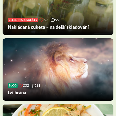
69
55
ZELENINA A SALÁTY
Nakládaná cuketa – na delší skladování
202
11
BLOG
Lví brána