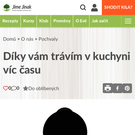
SHODIT KILA?
Recepty
Kurzy
Klub
Proměny
O Evě
Jak začít
Domů
>
O nás
>
Pochvaly
Díky vám trávím v kuchyni
víc času
0
0
Do oblíbených