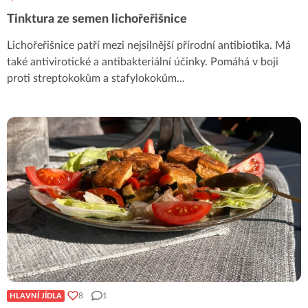
Tinktura ze semen lichořeřišnice
Lichořeřišnice patří mezi nejsilnější přírodní antibiotika. Má
také antivirotické a antibakteriální účinky. Pomáhá v boji
proti streptokokům a stafylokokům
...
8
1
HLAVNÍ JÍDLA