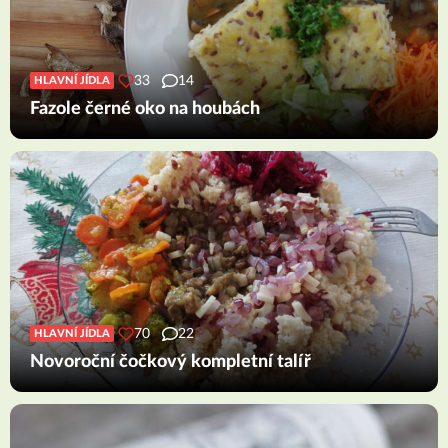
33
14
HLAVNÍ JÍDLA
Fazole černé oko na houbách
70
22
HLAVNÍ JÍDLA
Novoroční čočkový kompletní talíř