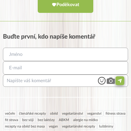
Poděkovat
Buďte první, kdo napíše komentář
večeře
čtenářské recepty
oběd
vegetariánství
veganství
fitness strava
fit strava
bez sóji
bez laktózy
ABKM
alergie na mléko
recepty na oběd bez masa
vegan
vegetariánské recepty
luštěniny