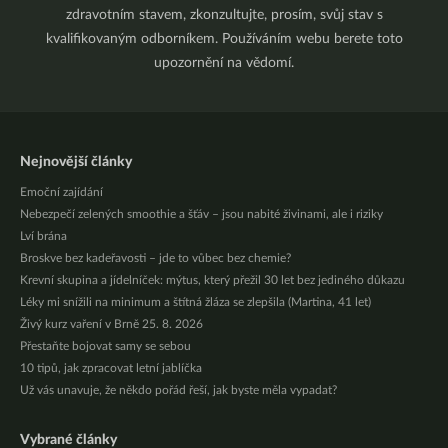
zdravotním stavem, zkonzultujte, prosím, svůj stav s
kvalifikovaným odborníkem. Používáním webu berete toto
upozornění na vědomí.
Nejnovější články
Emoční zajídání
Nebezpečí zelených smoothie a šťáv – jsou nabité živinami, ale i riziky
Lví brána
Broskve bez kadeřavosti – jde to vůbec bez chemie?
Krevní skupina a jídelníček: mýtus, který přežil 30 let bez jediného důkazu
Léky mi snížili na minimum a štítná žláza se zlepšila (Martina, 41 let)
Živý kurz vaření v Brně 25. 8. 2026
Přestaňte bojovat samy se sebou
10 tipů, jak zpracovat letní jablíčka
Už vás unavuje, že někdo pořád řeší, jak byste měla vypadat?
Vybrané články