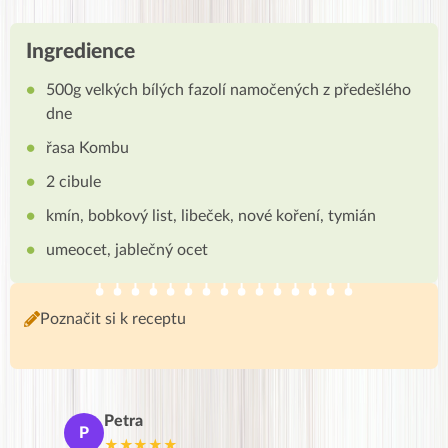
Ingredience
500g velkých bílých fazolí namočených z předešlého
dne
řasa Kombu
2 cibule
kmín, bobkový list, libeček, nové koření, tymián
umeocet, jablečný ocet
Poznačit si k receptu
Petra
Ma
P
M
★★★★★
★