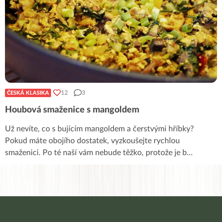
12
3
ČESKÁ KLASIKA
Houbová smaženice s mangoldem
Už nevíte, co s bujícím mangoldem a čerstvými hříbky?
Pokud máte obojího dostatek, vyzkoušejte rychlou
smaženici. Po té naší vám nebude těžko, protože je b
...