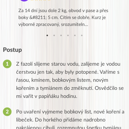
k,
Za 14 dní jsou dole 2 kg, obvod v pase a přes
Dnes jse
znání pro
boky &#8211; 5 cm. Cítím se dobře. Kurz je
zapadlé p
…
výborně zpracovaný, srozumiteln…
od EVY. 
Postup
Z fazolí slijeme starou vodu, zalijeme je vodou
čerstvou jen tak, aby byly potopené. Vaříme s
řasou, kmínem, bobkovým listem, novým
kořením a tymiánem do změknutí. Osvědčilo se
mi vařit v papiňáku hodinu.
Po uvaření vyjmeme bobkový list, nové koření a
libeček. Do horkého přidáme nadrobno
nakrájenou cibuli, rozemnutou špetku tymiánu,