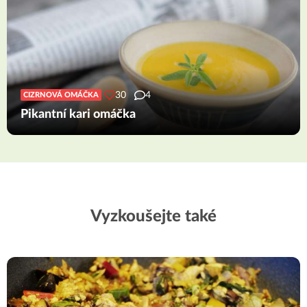
30
4
CIZRNOVÁ OMÁČKA
Pikantní kari omáčka
Vyzkoušejte také