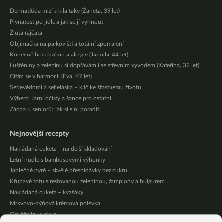
Dermatitida mizí a kila taky (Žaneta, 39 let)
Plynatost po jídle a jak se jí vyhnout
Žlutá rajčata
Objímačka na parkovišti a totální zpomalení
Konečně bez ekzému a alergie (Jarmila, 44 let)
Luštěniny a zeleninu si dopřávám i se střevním vývodem (Kateřina, 32 let)
Cítím se v harmonii (Eva, 67 let)
Sebevědomí a sebeláska – klíč ke šťastnému životu
Výherci Jarní očisty a šance pro ostatní
Zácpa u seniorů: Jak si s ní poradit
Nejnovější recepty
Nakládaná cuketa – na delší skladování
Letní nudle s bambusovými výhonky
Jablečné pyré – skvělé přesnídávky bez cukru
Křupavé tofu s restovanou zeleninou, žampiony a bulgurem
Nakládaná cuketa – kvašáky
Mrkvovo-dýňová krémová polévka
Osvěžující kuskus