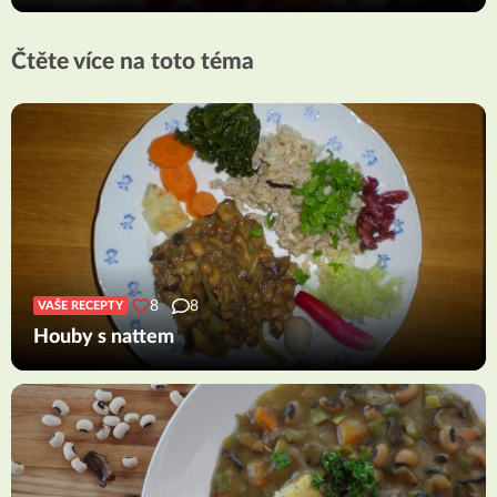
Čtěte více na toto téma
8
8
VAŠE RECEPTY
Houby s nattem