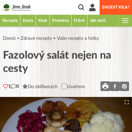
SHODIT KILA?
Recepty
Kurzy
Klub
Proměny
O Evě
Jak začít
Domů
>
Zdravé recepty
>
Vaše recepty a fotky
Fazolový salát nejen na
cesty
1
0
Do oblíbených
Uvařeno