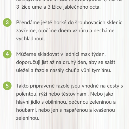
3 lžíce ume a 3 lžíce jablečného octa.
Přendáme ještě horké do šroubovacích sklenic,
zavřeme, otočíme dnem vzhůru a necháme
vychladnout.
Můžeme skladovat v lednici max týden,
doporučuji jíst až na druhý den, aby se salát
uležel a fazole nasály chuť a vůni tymiánu.
Takto připravené fazole jsou vhodné na cesty s
polentou, rýží nebo těstovinami. Nebo jako
hlavní jídlo s obilninou, pečenou zeleninou a
houbami, nebo jen s napařenou a kvašenou
zeleninou.