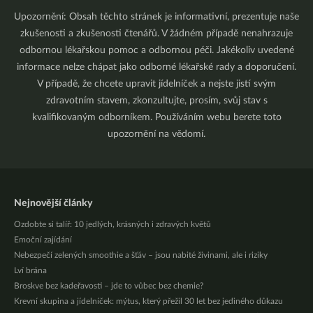
Upozornění: Obsah těchto stránek je informativní, prezentuje naše
zkušenosti a zkušenosti čtenářů. V žádném případě nenahrazuje
odbornou lékařskou pomoc a odbornou péči. Jakékoliv uvedené
informace nelze chápat jako odborné lékařské rady a doporučení.
V případě, že chcete upravit jídelníček a nejste jistí svým
zdravotním stavem, zkonzultujte, prosím, svůj stav s
kvalifikovaným odborníkem. Používáním webu berete toto
upozornění na vědomí.
Nejnovější články
Ozdobte si talíř: 10 jedlých, krásných i zdravých květů
Emoční zajídání
Nebezpečí zelených smoothie a šťáv – jsou nabité živinami, ale i riziky
Lví brána
Broskve bez kadeřavosti – jde to vůbec bez chemie?
Krevní skupina a jídelníček: mýtus, který přežil 30 let bez jediného důkazu