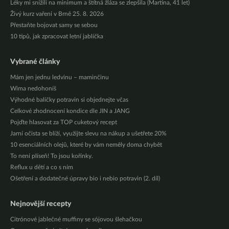
Léky mi snížili na minimum a štítná žláza se zlepšila (Martina, 41 let)
Živý kurz vaření v Brně 25. 8. 2026
Přestaňte bojovat samy se sebou
10 tipů, jak zpracovat letní jablíčka
Vybrané články
Mám jen jednu ledvinu – maminčinu
Wima nedohoníš
Výhodné balíčky potravin si objednejte včas
Celkové zhodnocení kondice dle JIN a JANG
Pojďte hlasovat za TOP cuketový recept
Jarní očista se blíží, využijte slevu na nákup a ušetřete 20%
10 esenciálních olejů, které by vám neměly doma chybět
To není plíseň! To jsou kořínky.
Reflux u dětí a co s ním
Ošetření a dodatečné úpravy bio i nebio potravin (2. díl)
Nejnovější recepty
Citrónové jablečné muffiny se sójovou šlehačkou