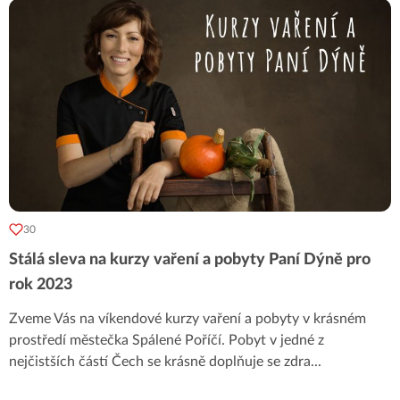
30
Stálá sleva na kurzy vaření a pobyty Paní Dýně pro
rok 2023
Zveme Vás na víkendové kurzy vaření a pobyty v krásném
prostředí městečka Spálené Poříčí. Pobyt v jedné z
nejčistších částí Čech se krásně doplňuje se zdra
...