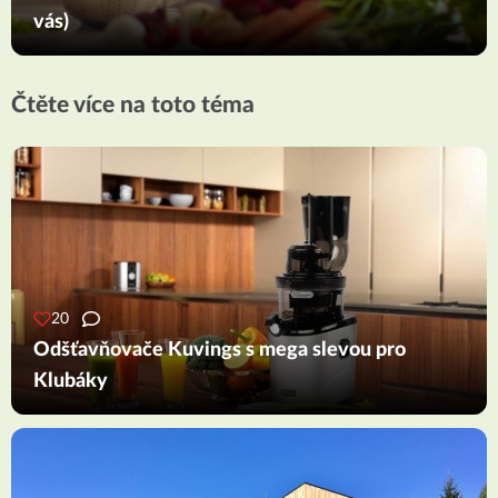
vás)
Čtěte více na toto téma
20
Odšťavňovače Kuvings s mega slevou pro
Klubáky