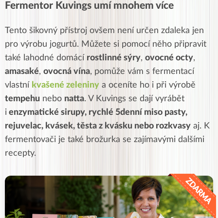
Fermentor Kuvings umí mnohem více
Tento šikovný přístroj ovšem není určen zdaleka jen
pro výrobu jogurtů. Můžete si pomocí něho připravit
také lahodné domácí
rostlinné sýry
,
ovocné octy
,
amasaké
,
ovocná vína
, pomůže vám s fermentací
vlastní
kvašené zeleniny
a oceníte ho i při výrobě
tempehu
nebo
natta
.
V Kuvings se dají vyrábět
i
enzymatické sirupy, rychlé 5denní miso pasty,
rejuvelac, kvásek, těsta z kvásku nebo rozkvasy
aj. K
fermentovači je také brožurka se zajímavými dalšími
recepty.