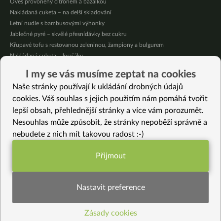
Oves provoněný citrónem a bazalkou
Nakládaná cuketa – na delší skladování
Letní nudle s bambusovými výhonky
Jablečné pyré – skvělé přesnídávky bez cukru
Křupavé tofu s restovanou zeleninou, žampiony a bulgurem
Nakládaná cuketa – kvašáky
Mrkvovo-dýňová krémová polévka
I my se vás musíme zeptat na cookies
Osvěžující kuskus
Naše stránky používají k ukládání drobných údajů
Osvěžující čaj s citronovými bylinkami
cookies. Váš souhlas s jejich použitím nám pomáhá tvořit
lepší obsah, přehlednější stránky a více vám porozumět.
Vybrané recepty
Nesouhlas může způsobit, že stránky nepoběží správně a
Dýňové máslo (bez laktózy)
nebudete z nich mít takovou radost :-)
Ovocný krém s vanilkou a jedlými květy
Nugátový dortík bez lepku
Přijmout
Daikon v bílé omáčce
Funkční nastavení potřebujeme (vždy
Studentská směs v čokoládě
aktivní)
Krémový bulgur se zeleninou a žampiony
Nastavit preference
Pomazánka z fazolí a škumpy
Domácí plněný celozrnný pita chléb
Zásady cookies
Statistiky pro lepší obsah
Dahi Baingan – vrstvený kořeněný lilek