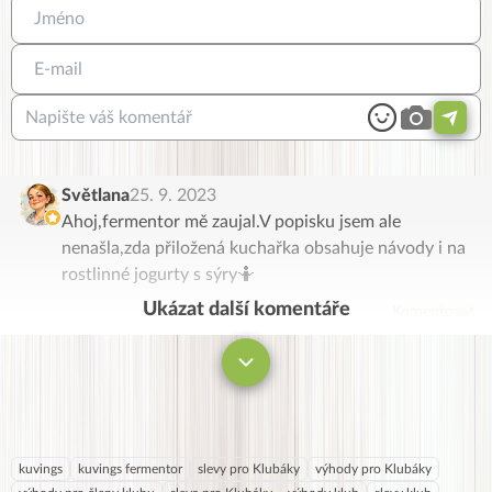
Světlana
25. 9. 2023
Ahoj,fermentor mě zaujal.V popisku jsem ale
nenašla,zda přiložená kuchařka obsahuje návody i na
rostlinné jogurty s sýry🤷
Ukázat další komentáře
Komentovat
kuvings
kuvings fermentor
slevy pro Klubáky
výhody pro Klubáky