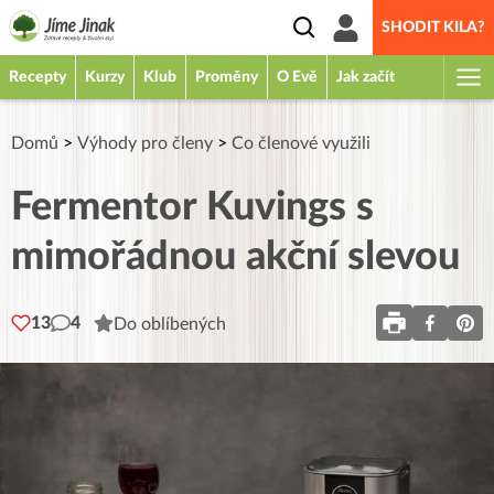
SHODIT KILA?
Recepty
Kurzy
Klub
Proměny
O Evě
Jak začít
Domů
>
Výhody pro členy
>
Co členové využili
Fermentor Kuvings s
mimořádnou akční slevou
13
4
Do oblíbených