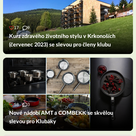
17
9
Kurz zdravého životního stylu v Krkonoších
(červenec 2023) se slevou pro členy klubu
58
3
Nové nádobí AMT a COMBEKK se skvělou
slevou pro Klubáky