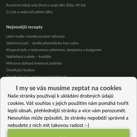
Konečně miluji svůj život a svoje tělo (Dita, 49 let)
Co jíst a nejíst při pálení žáhy
Nejnovější recepty
Letní nudle s bambusovými výhonky
Jablečné pyré – skvělé přesnídávky bez cukru
Křupavé tofu s restovanou zeleninou, žampiony a bulgurem
Nakládaná cuketa – kvašáky
Mrkvovo-dýňová krémová polévka
Osvěžující kuskus
Osvěžující čaj s citronovými bylinkami
Nepečený jablečný dort s rybízem
I my se vás musíme zeptat na cookies
Čokoládové muffiny s mangovým krémem
Naše stránky používají k ukládání drobných údajů
Meruňky a jablka v citrónovém želé
cookies. Váš souhlas s jejich použitím nám pomáhá tvořit
lepší obsah, přehlednější stránky a více vám porozumět.
Vybrané recepty
Nesouhlas může způsobit, že stránky nepoběží správně a
Hruškový koláč s drobenkou
nebudete z nich mít takovou radost :-)
Kešu máslo Slaná vanilka
Slzovka na zelenině