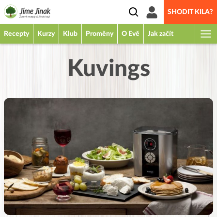
SHODIT KILA?
Recepty
Kurzy
Klub
Proměny
O Evě
Jak začít
Kuvings