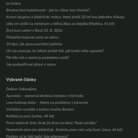
Lví brána
Broskve bez kadeřavosti – jde to vůbec bez chemie?
Krevní skupina a jídelníček: mýtus, který přežil 30 let bez jediného důkazu
Léky mi snížili na minimum a štítná žláza se zlepšila (Martina, 41 let)
Živý kurz vaření v Brně 25. 8. 2026
Přestaňte bojovat samy se sebou
10 tipů, jak zpracovat letní jablíčka
Už vás unavuje, že někdo pořád řeší, jak byste měla vypadat?
Pět kilo mít a nemít je podstatný rozdíl!
Jak podpořit své zdraví v srpnu
Vybrané články
Daikon Sakurajima
Ajurvéda – zázračná léčebná metoda z Východu
Low-fodmap dieta – řešení na problémy s trávením
Vyhlášení soutěže o koření značky Benkor
Kolitida je pryč (Lenka, 48 let)
První webinář Jíme Jinak již dnes na téma “Naše začátky”
Nezměnila jsem jen jídelníček. Změnila jsem celý svůj život. (Jana, 46 let)
Podzim už je fakt tady! Jste připraveni?