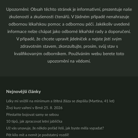
Upozornění: Obsah těchto stránek je informativní, prezentuje naše
zkušenosti a zkušenosti čtenářů. V žádném případě nenahrazuje
odbornou lékařskou pomoc a odbornou péči. Jakékoliv uvedené
informace nelze chápat jako odborné lékařské rady a doporučení.
V případě, že chcete upravit jídelníček a nejste jistí svým
zdravotním stavem, zkonzultujte, prosím, svůj stav s
kvalifikovaným odborníkem. Používáním webu berete toto
upozornění na vědomí.
Nejnovější články
Léky mi snížili na minimum a štítná žláza se zlepšila (Martina, 41 let)
Živý kurz vaření v Brně 25. 8. 2026
Přestaňte bojovat samy se sebou
10 tipů, jak zpracovat letní jablíčka
Už vás unavuje, že někdo pořád řeší, jak byste měla vypadat?
Pět kilo mít a nemít je podstatný rozdíl!