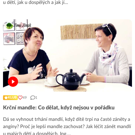
u dětí, jak u dospělých a jak jí
...
49
1
KLUB
Krční mandle: Co dělat, když nejsou v pořádku
Dá se vyhnout trhání mandlí, když dítě trpí na časté záněty a
angíny? Proč je lepší mandle zachovat? Jak léčit zánět mandlí
u malých dětí a dospělých. Ing.
...