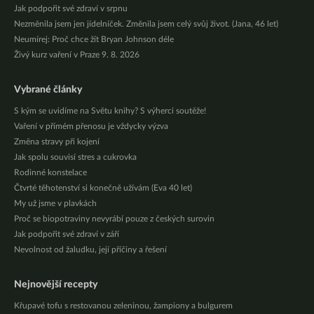
Jak podpořit své zdraví v srpnu
Nezměnila jsem jen jídelníček. Změnila jsem celý svůj život. (Jana, 46 let)
Neumírej: Proč chce žít Bryan Johnson déle
Živý kurz vaření v Praze 9. 8. 2026
Vybrané články
S kým se uvidíme na Světu knihy? S výherci soutěže!
Vaření v přímém přenosu je vždycky výzva
Změna stravy při kojení
Jak spolu souvisí stres a cukrovka
Rodinné konstelace
Čtvrté těhotenství si konečně užívám (Eva 40 let)
My už jsme v plavkách
Proč se biopotraviny nevyrábí pouze z českých surovin
Jak podpořit své zdraví v září
Nevolnost od žaludku, její příčiny a řešení
Nejnovější recepty
Křupavé tofu s restovanou zeleninou, žampiony a bulgurem