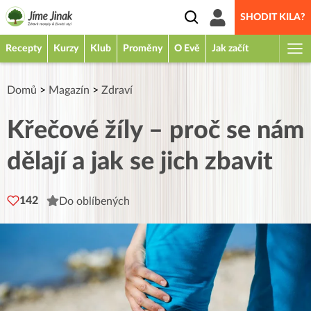
SHODIT KILA?
Recepty
Kurzy
Klub
Proměny
O Evě
Jak začít
Domů
>
Magazín
>
Zdraví
Křečové žíly – proč se nám
dělají a jak se jich zbavit
142
Do oblíbených