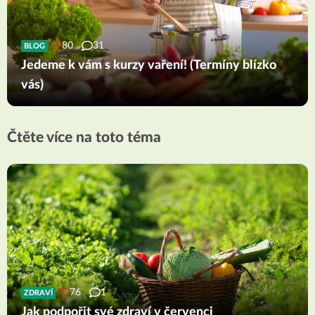
80
31
BLOG
Jedeme k vám s kurzy vaření! (Termíny blízko
vás)
Čtěte více na toto téma
76
1
ZDRAVÍ
Jak podpořit své zdraví v červenci