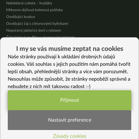
Nakládaná cuketa – kvašáky
Mrkvovo-dýňová krémová polévka
Osvěžující kuskus
Osvěžující čaj s citronovými bylinkami
Nepečený jablečný dort s rybízem
Čokoládové muffiny s mangovým krémem
Meruňky a jablka v citrónovém želé
I my se vás musíme zeptat na cookies
Krémová zeleninová polévka s koprem a vločkami
Naše stránky používají k ukládání drobných údajů
Celozrnná rýže basmati se zeleninou
cookies. Váš souhlas s jejich použitím nám pomáhá tvořit
lepší obsah, přehlednější stránky a více vám porozumět.
Vybrané recepty
Nesouhlas může způsobit, že stránky nepoběží správně a
Fazolová paštika
nebudete z nich mít takovou radost :-)
Topinambury s cuketou alá německý bramborový salát
Pikantní mungo pomazánka
Přijmout
Zelí na sladkokyselo
Funkční nastavení potřebujeme (vždy
Kořeněný sýr (bez laktózy)
aktivní)
Italská pomazánka
Nastavit preference
Střapačky se zelím a tempehem
Kmínové bezlepkové knedlíky
Zásady cookies
Statistiky pro lepší obsah
Kaddu ka Raita