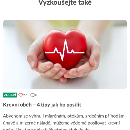
Vyzkoušejte také
97
8
ZDRAVÍ
Krevní oběh – 4 tipy jak ho posílit
Abychom se vyhnuli migrénám, otokům, srdečním příhodám,
únavě a mizerné náladě, můžeme vědomě posilovat krevní