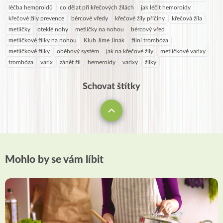
léčba hemoroidů
co dělat při křečových žilách
jak léčit hemoroidy
křečové žíly prevence
bércové vředy
křečové žíly příčiny
křečová žíla
metličky
oteklé nohy
metličky na nohou
bércový vřed
metličkové žilky na nohou
Klub Jíme Jinak
žilní trombóza
metličkové žilky
oběhový systém
jak na křečové žíly
metličkové varixy
trombóza
varix
zánět žil
hemeroidy
varixy
žilky
Schovat štítky
Mohlo by se vám líbit