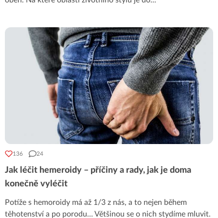
oběh. Na které oblasti životního stylu je do
...
136
24
Jak léčit hemeroidy – příčiny a rady, jak je doma
konečně vyléčit
Potíže s hemoroidy má až 1/3 z nás, a to nejen během
těhotenství a po porodu… Většinou se o nich stydíme mluvit.