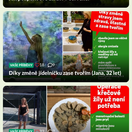
18
9
VAŠE PŘÍBĚHY
Díky změně jídelníčku zase tvořím (Jana, 32 let)
22
7
VAŠE PŘÍBĚHY