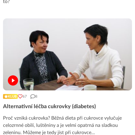
to?
67
8
KLUB
Alternativní léčba cukrovky (diabetes)
Proč vzniká cukrovka? Běžná dieta při cukrovce vylučuje
celozrnné obilí, luštěniny a je velmi opatrná na sladkou
zeleninu. Můžeme je tedy jíst při cukrovce
...