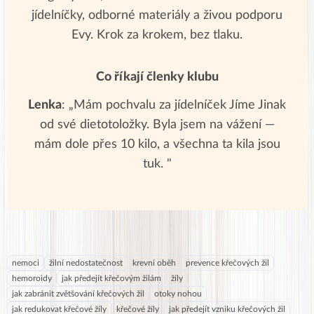
jídelníčky, odborné materiály a živou podporu
Evy. Krok za krokem, bez tlaku.
Co říkají členky klubu
Lenka
: „Mám pochvalu za jídelníček Jíme Jinak
od své dietotoložky. Byla jsem na vážení —
mám dole přes 10 kilo, a všechna ta kila jsou
tuk. "
nemoci
žilní nedostatečnost
krevní oběh
prevence křečových žil
hemoroidy
jak předejít křečovým žilám
žíly
jak zabránit zvětšování křečových žil
otoky nohou
jak redukovat křečové žíly
křečové žíly
jak předejít vzniku křečových žil