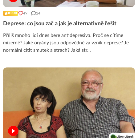
49
24
KLUB
Deprese: co jsou zač a jak je alternativně řešit
Příliš mnoho lidí dnes bere antidepresiva. Proč se cítíme
mizerně? Jaké orgány jsou odpovědné za vznik deprese? Je
normální cítit smutek a strach? Jaká str
...