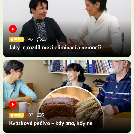
49
15
KLUB
Jaký je rozdíl mezi eliminací a nemocí?
83
5
KLUB
Kváskové pečivo – kdy ano, kdy ne