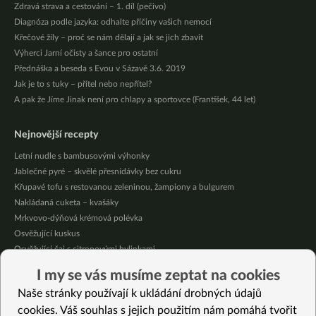
Zdravá strava a cestování – 1. díl (pečivo)
Diagnóza podle jazyka: odhalte příčiny vašich nemocí
Křečové žíly – proč se nám dělají a jak se jich zbavit
Výherci Jarní očisty a šance pro ostatní
Přednáška a beseda s Evou v Sázavě 3.6. 2019
Jak je to s tuky – přítel nebo nepřítel?
A pak že Jíme Jinak není pro chlapy a sportovce (František, 44 let)
Nejnovější recepty
Letní nudle s bambusovými výhonky
Jablečné pyré – skvělé přesnídávky bez cukru
Křupavé tofu s restovanou zeleninou, žampiony a bulgurem
Nakládaná cuketa – kvašáky
Mrkvovo-dýňová krémová polévka
Osvěžující kuskus
Osvěžující čaj s citronovými bylinkami
Nepečený jablečný dort s rybízem
I my se vás musíme zeptat na cookies
Čokoládové muffiny s mangovým krémem
Naše stránky používají k ukládání drobných údajů
Meruňky a jablka v citrónovém želé
cookies. Váš souhlas s jejich použitím nám pomáhá tvořit