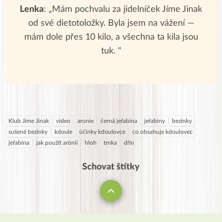
Lenka
: „Mám pochvalu za jídelníček Jíme Jinak
od své dietotoložky. Byla jsem na vážení —
mám dole přes 10 kilo, a všechna ta kila jsou
tuk. "
Klub Jíme Jinak
video
aronie
černá jeřabina
jeřabiny
bezinky
sušené bezinky
kdoule
účinky kdoulovce
co obsahuje kdoulovec
jeřabina
jak použít arónii
hloh
trnka
dřín
Schovat štítky