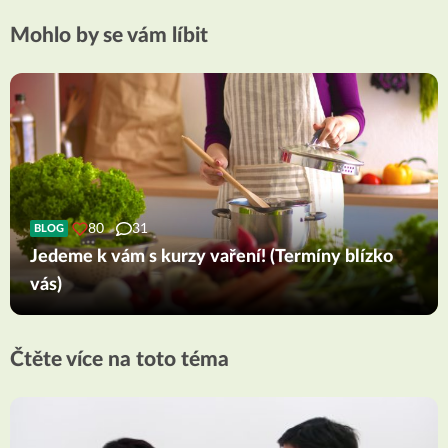
Mohlo by se vám líbit
80
31
BLOG
Jedeme k vám s kurzy vaření! (Termíny blízko
vás)
Čtěte více na toto téma