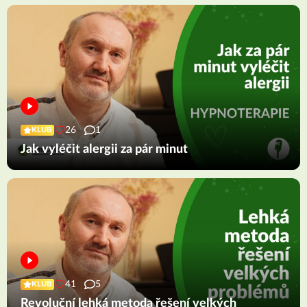
26
1
KLUB
Jak vyléčit alergii za pár minut
41
5
KLUB
Revoluční lehká metoda řešení velkých