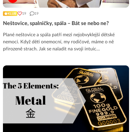
19
19
KLUB
Neštovice, spalničky, spála – Bát se nebo ne?
Plané neštovice a spála patří mezi nejobvyklejší dětské
nemoci. Když děti onemocní, my rodičové, máme o ně
přirozeně strach. Jak se naladit na svoji intuic
...