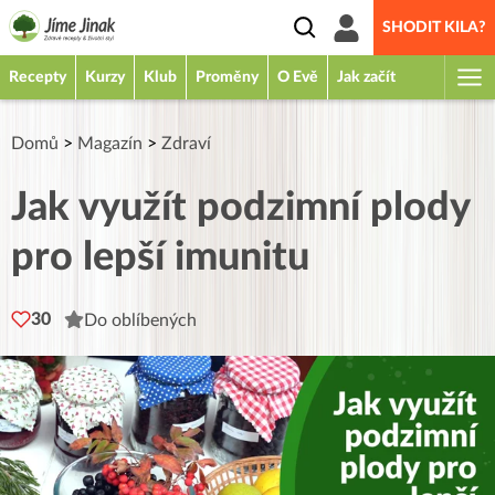
SHODIT KILA?
Recepty
Kurzy
Klub
Proměny
O Evě
Jak začít
Domů
>
Magazín
>
Zdraví
Jak využít podzimní plody
pro lepší imunitu
30
Do oblíbených