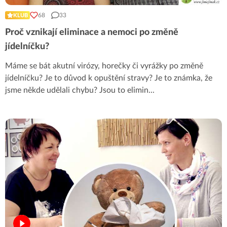
68
33
KLUB
Proč vznikají eliminace a nemoci po změně
jídelníčku?
Máme se bát akutní virózy, horečky či vyrážky po změně
jídelníčku? Je to důvod k opuštění stravy? Je to známka, že
jsme někde udělali chybu? Jsou to elimin
...