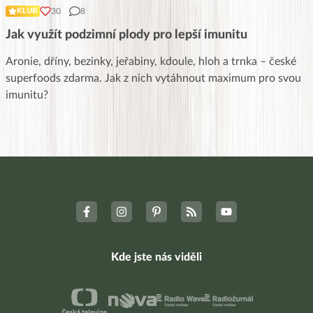
30
8
KLUB
Jak využít podzimní plody pro lepší imunitu
Aronie, dříny, bezinky, jeřabiny, kdoule, hloh a trnka – české
superfoods zdarma. Jak z nich vytáhnout maximum pro svou
imunitu?
Kde jste nás viděli