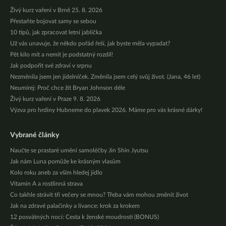
Živý kurz vaření v Brně 25. 8. 2026
Přestaňte bojovat samy se sebou
10 tipů, jak zpracovat letní jablíčka
Už vás unavuje, že někdo pořád řeší, jak byste měla vypadat?
Pět kilo mít a nemít je podstatný rozdíl!
Jak podpořit své zdraví v srpnu
Nezměnila jsem jen jídelníček. Změnila jsem celý svůj život. (Jana, 46 let)
Neumírej: Proč chce žít Bryan Johnson déle
Živý kurz vaření v Praze 9. 8. 2026
Výzva pro hrdiny Hubneme do plavek 2026. Máme pro vás krásné dárky!
Vybrané články
Naučte se prastaré umění samoléčby Jin Shin Jyutsu
Jak nám Luna pomůže ke krásným vlasům
Kolo roku aneb za vším hledej jídlo
Vitamín A a rostlinná strava
Co takhle strávit tři večery se mnou? Třeba vám mohou změnit život
Jak na zdravé palačinky a lívance: krok za krokem
12 posvátných nocí: Cesta k ženské moudrosti (BONUS)