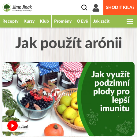
SHODIT KILA?
Recepty
Kurzy
Klub
Proměny
O Evě
Jak začít
Jak použít arónii