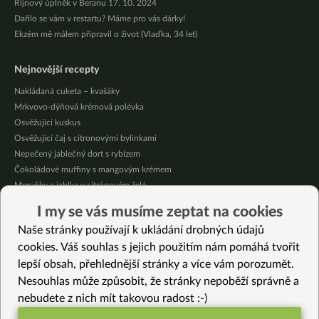
Říjnový úplněk v Beranu 17. 10. 2024
Dařilo se vám v restartu? Máme pro vás dárky!
Ekzém mě málem připravil o život (Vlaďka, 34 let)
Nejnovější recepty
Nakládaná cuketa – kvašáky
Mrkvovo-dýňová krémová polévka
Osvěžující kuskus
Osvěžující čaj s citronovými bylinkami
Nepečený jablečný dort s rybízem
Čokoládové muffiny s mangovým krémem
Meruňky a jablka v citrónovém želé
Krémová zeleninová polévka s koprem a vločkami
I my se vás musíme zeptat na cookies
Celozrnná rýže basmati se zeleninou
Naše stránky používají k ukládání drobných údajů
Citrónové muffiny s borůvkovým krémem
cookies. Váš souhlas s jejich použitím nám pomáhá tvořit
lepší obsah, přehlednější stránky a více vám porozumět.
Vybrané recepty
Nesouhlas může způsobit, že stránky nepoběží správně a
Čirok s dary podzimu
nebudete z nich mít takovou radost :-)
Zapečený bezpluchý oves (fotopostup)