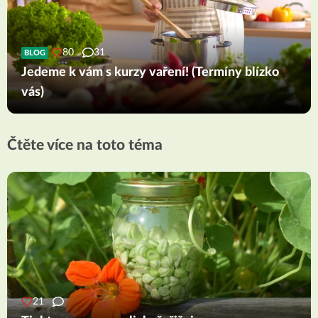
80
31
BLOG
Jedeme k vám s kurzy vaření! (Termíny blízko
vás)
Čtěte více na toto téma
21