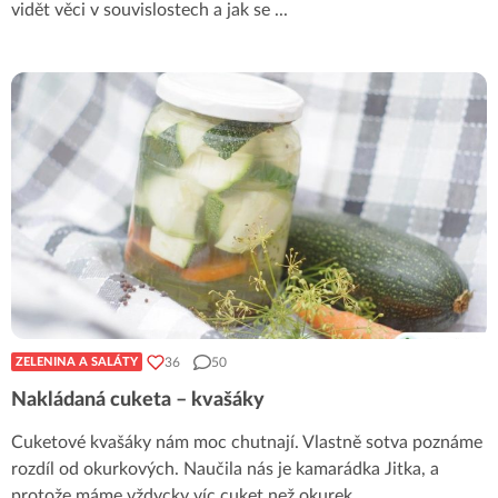
vidět věci v souvislostech a jak se
...
36
50
ZELENINA A SALÁTY
Nakládaná cuketa – kvašáky
Cuketové kvašáky nám moc chutnají. Vlastně sotva poznáme
rozdíl od okurkových. Naučila nás je kamarádka Jitka, a
protože máme vždycky víc cuket než okurek,
...