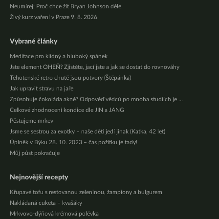
Neumírej: Proč chce žít Bryan Johnson déle
Živý kurz vaření v Praze 9. 8. 2026
Vybrané články
Meditace pro klidný a hluboký spánek
Jste element OHEŇ? Zjistěte, jací jste a jak se dostat do rovnováhy
Těhotenské retro chutě jsou potvory (Štěpánka)
Jak upravit stravu na jaře
Způsobuje čokoláda akné? Odpověď vědců po mnoha studiích je …
Celkové zhodnocení kondice dle JIN a JANG
Pěstujeme mrkev
Jsme se sestrou za exotky – naše děti jedí jinak (Katka, 42 let)
Úplněk v Býku 28. 10. 2023 – čas požitku je tady!
Můj půst pokračuje
Nejnovější recepty
Křupavé tofu s restovanou zeleninou, žampiony a bulgurem
Nakládaná cuketa – kvašáky
Mrkvovo-dýňová krémová polévka