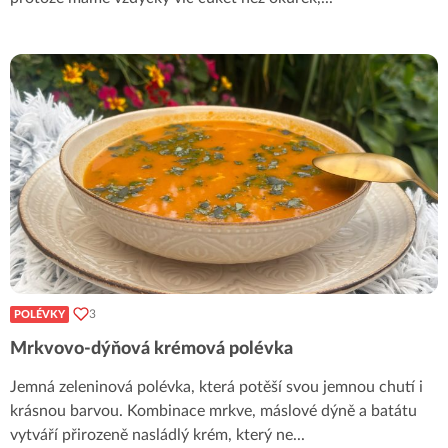
3
POLÉVKY
Mrkvovo-dýňová krémová polévka
Jemná zeleninová polévka, která potěší svou jemnou chutí i
krásnou barvou. Kombinace mrkve, máslové dýně a batátu
vytváří přirozeně nasládlý krém, který ne
...