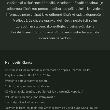
zkušenosti a zkušenosti čtenářů. V žádném případě nenahrazuje
odbornou lékařskou pomoc a odbornou péči. Jakékoliv uvedené
informace nelze chápat jako odborné lékařské rady a doporučení.
V případě, že chcete upravit jídelníček a nejste jistí svým
zdravotním stavem, zkonzultujte, prosím, svůj stav s
kvalifikovaným odborníkem. Používáním webu berete toto
upozornění na vědomí.
Nejnovější články
Léky mi snížili na minimum a štítná žláza se zlepšila (Martina, 41 let)
Živý kurz vaření v Brně 25. 8. 2026
Přestaňte bojovat samy se sebou
10 tipů, jak zpracovat letní jablíčka
Už vás unavuje, že někdo pořád řeší, jak byste měla vypadat?
Pět kilo mít a nemít je podstatný rozdíl!
Jak podpořit své zdraví v srpnu
Nezměnila jsem jen jídelníček. Změnila jsem celý svůj život. (Jana, 46 let)