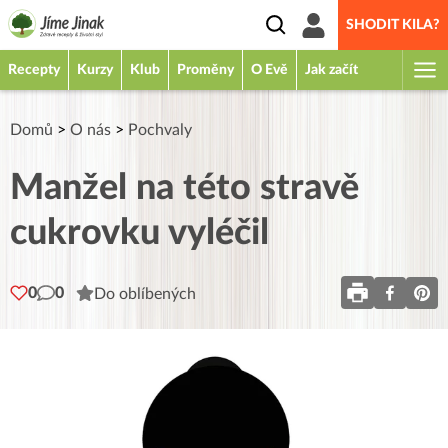
SHODIT KILA?
Recepty
Kurzy
Klub
Proměny
O Evě
Jak začít
Domů
>
O nás
>
Pochvaly
Manžel na této stravě
cukrovku vyléčil
0
0
Do oblíbených