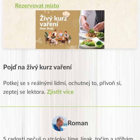
Rezervovat místo
Pojď na živý kurz vaření
Potkej se s reálnými lidmi, ochutnej to, přivoň si,
zeptej se lektora.
Zjistit více
Roman
S radostí pečuji o stránky Jíme Jinak, točím a stříhám