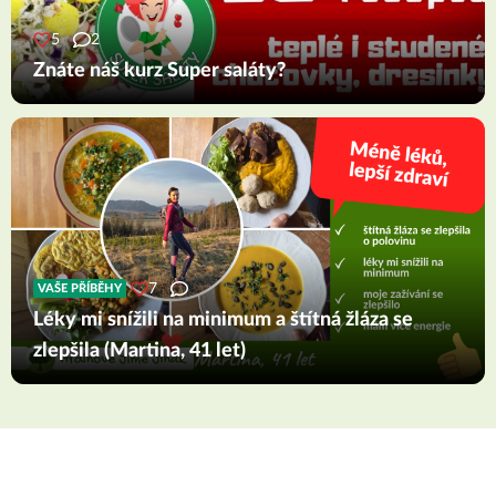
5
2
Znáte náš kurz Super saláty?
7
VAŠE PŘÍBĚHY
Léky mi snížili na minimum a štítná žláza se
zlepšila (Martina, 41 let)