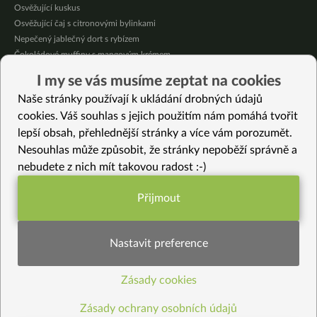
Osvěžující kuskus
Osvěžující čaj s citronovými bylinkami
Nepečený jablečný dort s rybízem
Čokoládové muffiny s mangovým krémem
Meruňky a jablka v citrónovém želé
I my se vás musíme zeptat na cookies
Krémová zeleninová polévka s koprem a vločkami
Naše stránky používají k ukládání drobných údajů
Celozrnná rýže basmati se zeleninou
cookies. Váš souhlas s jejich použitím nám pomáhá tvořit
lepší obsah, přehlednější stránky a více vám porozumět.
Vybrané recepty
Nesouhlas může způsobit, že stránky nepoběží správně a
Quinoa s pečenou bylinkovou řepou
nebudete z nich mít takovou radost :-)
Celozrnné kornouty s paštikou
Hrachová směs s uzenou paprikou
Přijmout
Domácí krekry á la Tuc
Funkční nastavení potřebujeme (vždy
Passatelli v husté zimní polévce
aktivní)
Pestrý nudlový salát s kari dipem. Hotový do 10 minut.
Nastavit preference
Okurkové kopečky
Křehké “tvarohové” noky s ovocnou omáčkou
Zásady cookies
Statistiky pro lepší obsah
Bílá patizonová omáčka
“Sýrová” omáčka na těstoviny
Zásady ochrany osobních údajů