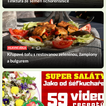
Tinktura ze semen lichořeřišnice
4
HLAVNÍ JÍDLA
Křupavé tofu s restovanou zeleninou, žampiony
a bulgurem