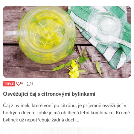
9
1
TEPLÉ
Osvěžující čaj s citronovými bylinkami
Čaj z bylinek, které voní po citrónu, je příjemně osvěžující v
horkých dnech. Tohle je má oblíbená letní kombinace. Kromě
bylinek už nepotřebuje žádná doch
...