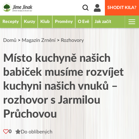
SHODIT KILA?
Recepty
Kurzy
Klub
Proměny
O Evě
Jak začít
Domů
>
Magazín Zrnění
>
Rozhovory
Místo kuchyně našich
babiček musíme rozvíjet
kuchyni našich vnuků –
rozhovor s Jarmilou
Průchovou
0
Do oblíbených