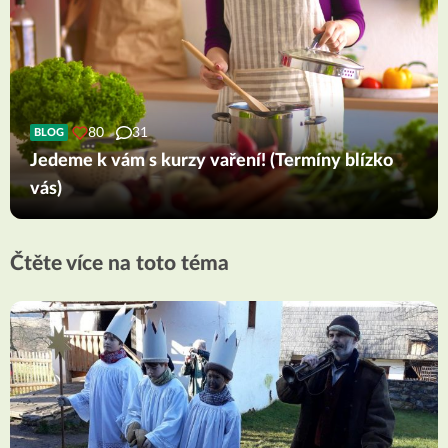
80
31
BLOG
Jedeme k vám s kurzy vaření! (Termíny blízko
vás)
Čtěte více na toto téma