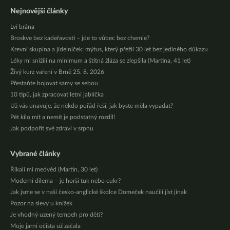
Nejnovější články
Lví brána
Broskve bez kadeřavosti – jde to vůbec bez chemie?
Krevní skupina a jídelníček: mýtus, který přežil 30 let bez jediného důkazu
Léky mi snížili na minimum a štítná žláza se zlepšila (Martina, 41 let)
Živý kurz vaření v Brně 25. 8. 2026
Přestaňte bojovat samy se sebou
10 tipů, jak zpracovat letní jablíčka
Už vás unavuje, že někdo pořád řeší, jak byste měla vypadat?
Pět kilo mít a nemít je podstatný rozdíl!
Jak podpořit své zdraví v srpnu
Vybrané články
Říkali mi medvěd (Martin, 30 let)
Moderní dilema – je horší tuk nebo cukr?
Jak jsme se v naší česko-anglické školce Domeček naučili jíst jinak
Pozor na slevy u knížek
Je vhodný uzený tempeh pro děti?
Moje jarní očista už začala