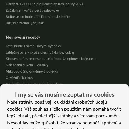
Dárky za 12.000 Kč pro účastníky Jarní očisty 2021
Začala jsem vařit a péct bezlepkově
Bojíte se, co bude dál? Toto si poslechněte
Jak jsme začínali jíst jinak
Nejnovější recepty
Letní nudle s bambusovými výhonky
Jablečné pyré – skvělé přesnídávky bez cukru
Křupavé tofu s restovanou zeleninou, žampiony a bulgurem
Nakládaná cuketa – kvašáky
Mrkvovo-dýňová krémová polévka
Osvěžující kuskus
Osvěžující čaj s citronovými bylinkami
Nepečený jablečný dort s rybízem
I my se vás musíme zeptat na cookies
Čokoládové muffiny s mangovým krémem
Naše stránky používají k ukládání drobných údajů
Meruňky a jablka v citrónovém želé
cookies. Váš souhlas s jejich použitím nám pomáhá tvořit
lepší obsah, přehlednější stránky a více vám porozumět.
Vybrané recepty
Nesouhlas může způsobit, že stránky nepoběží správně a
Zelené cizrnové kari