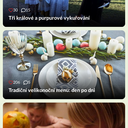
30
15
Tři králové a purpurové vykuřování
206
5
Tradiční velikonoční menu: den po dni