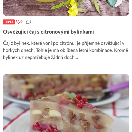
9
1
TEPLÉ
Osvěžující čaj s citronovými bylinkami
Čaj z bylinek, které voní po citrónu, je příjemně osvěžující v
horkých dnech. Tohle je má oblíbená letní kombinace. Kromě
bylinek už nepotřebuje žádná doch
...