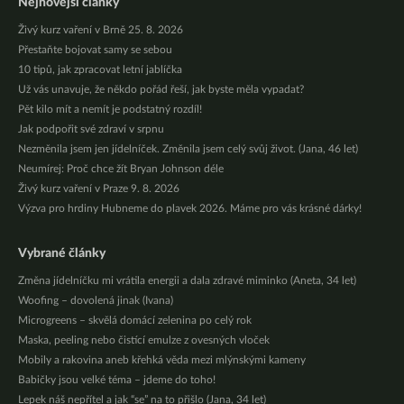
Nejnovější články
Živý kurz vaření v Brně 25. 8. 2026
Přestaňte bojovat samy se sebou
10 tipů, jak zpracovat letní jablíčka
Už vás unavuje, že někdo pořád řeší, jak byste měla vypadat?
Pět kilo mít a nemít je podstatný rozdíl!
Jak podpořit své zdraví v srpnu
Nezměnila jsem jen jídelníček. Změnila jsem celý svůj život. (Jana, 46 let)
Neumírej: Proč chce žít Bryan Johnson déle
Živý kurz vaření v Praze 9. 8. 2026
Výzva pro hrdiny Hubneme do plavek 2026. Máme pro vás krásné dárky!
Vybrané články
Změna jídelníčku mi vrátila energii a dala zdravé miminko (Aneta, 34 let)
Woofing – dovolená jinak (Ivana)
Microgreens – skvělá domácí zelenina po celý rok
Maska, peeling nebo čistící emulze z ovesných vloček
Mobily a rakovina aneb křehká věda mezi mlýnskými kameny
Babičky jsou velké téma – jdeme do toho!
Lepek náš nepřítel a jak “se” na to přišlo (Jana, 34 let)