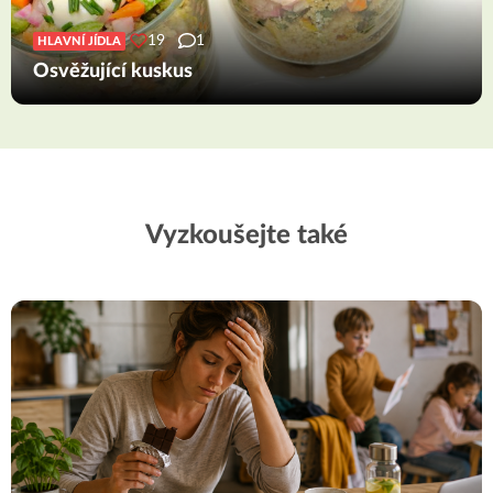
19
1
HLAVNÍ JÍDLA
Osvěžující kuskus
Vyzkoušejte také