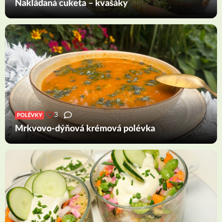
Nakládaná cuketa – kvašáky
3
POLÉVKY
Mrkvovo-dýňová krémová polévka