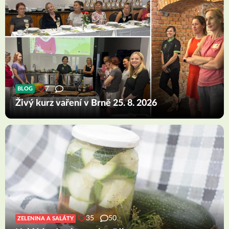
7
BLOG
Živý kurz vaření v Brně 25. 8. 2026
35
50
ZELENINA A SALÁTY