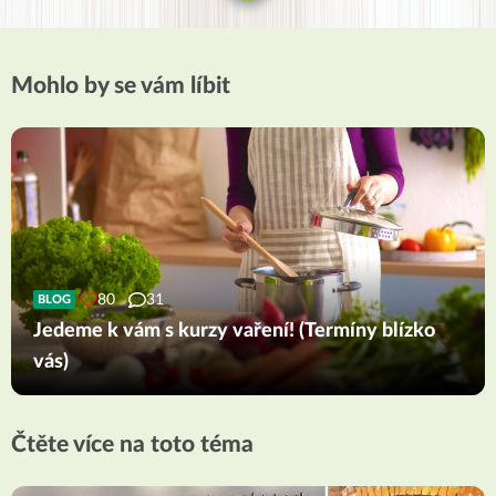
Mohlo by se vám líbit
80
31
BLOG
Jedeme k vám s kurzy vaření! (Termíny blízko
vás)
Čtěte více na toto téma