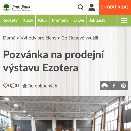
SHODIT KILA?
Recepty
Kurzy
Klub
Proměny
O Evě
Jak začít
Domů
>
Výhody pro členy
>
Co členové využili
Pozvánka na prodejní
výstavu Ezotera
0
0
Do oblíbených