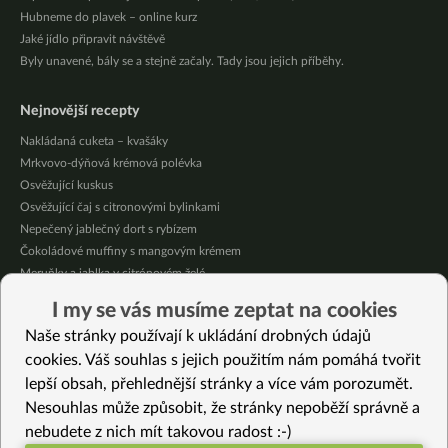
Hubneme do plavek – online kurz
Jaké jídlo připravit návštěvě
Byly unavené, bály se a stejně začaly. Tady jsou jejich příběhy.
Nejnovější recepty
Nakládaná cuketa – kvašáky
Mrkvovo-dýňová krémová polévka
Osvěžující kuskus
Osvěžující čaj s citronovými bylinkami
Nepečený jablečný dort s rybízem
Čokoládové muffiny s mangovým krémem
Meruňky a jablka v citrónovém želé
Krémová zeleninová polévka s koprem a vločkami
I my se vás musíme zeptat na cookies
Celozrnná rýže basmati se zeleninou
Naše stránky používají k ukládání drobných údajů
Citrónové muffiny s borůvkovým krémem
cookies. Váš souhlas s jejich použitím nám pomáhá tvořit
lepší obsah, přehlednější stránky a více vám porozumět.
Vybrané recepty
Nesouhlas může způsobit, že stránky nepoběží správně a
Cupcake s čokoládou a řepou
nebudete z nich mít takovou radost :-)
Tak trochu jiný bezlepkový dortík