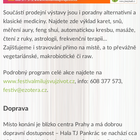
Součástí prodejní výstavy jsou i poradny alternativní a
klasické medicíny. Najdete zde výklad karet, snů,
měření aury, feng shui, automatickou kresbu, masáže,
čtení z ruky, astrologii, frekvenční terapii…
Zajišťujeme i stravování přímo na místě, a to převážně
vegetariánské, makrobiotické či raw.
Podrobný program celé akce najdete na
www.festivalmilujsvujzivot.cz
, info: 608 377 573,
festiv@ezotera.cz
.
Doprava
Místo konání je blízko centra Prahy a má dobrou
dopravní dostupnost – Hala TJ Pankrác se nachází cca