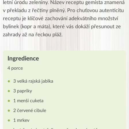
letní úrodu zeleniny. Název receptu gemista znamená
v překladu z řečtiny plněný.
Pro chuťovou autenticitu
receptu je klíčové
zachování adekvátního množství
bylinek (kopr a máta)
, které vás dokáží přesunout ze
zahrady až na řeckou pláž.
Ingredience
4 porce
3 velká rajská jablka
3 papriky
1 menší cuketa
2 červené cibule
1 mrkev