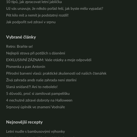
10 tipů, jak zpracovat letní jablíčka
Už vás unavuje, že někdo pořád řeší, jak byste měla vypadat?
Pět kilo mít a nemít je podstatný rozdíl!
Jak podpořit své zdraví v srpnu
Vybrané články
Retro: Braňte se!
Nejlepší strava při potížích s dásněmi
EXKLUSIVNÍ ZÁZNAM: Vaše otázky a moje odpovědi
Písmenka a pan Antonín
Přírodní barvení vlasů: praktické zkušenosti od našich čtenářek
Živá zahrada aneb naše zahrada není sterilní
Slaná snídaně?! Ani to nebolelo!
5 důvodů, proč si zamilovat pampelišku
4 nechutně zdravé dobroty na Halloween
Srpnový úplněk ve znamení Vodnáře
Nejnovější recepty
Letní nudle s bambusovými výhonky