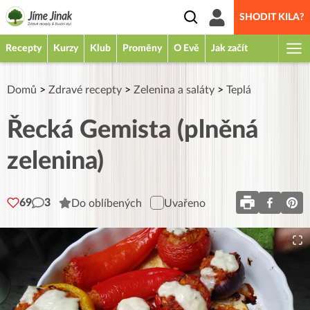
SHODIT KILA?
Recepty
Kurzy
Klub
Proměny
O Evě
Jak začít
Domů
>
Zdravé recepty
>
Zelenina a saláty
>
Teplá
Řecká Gemista (plněná
zelenina)
69
3
Do oblíbených
Uvařeno