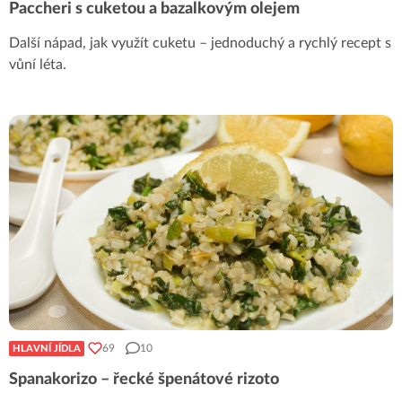
Paccheri s cuketou a bazalkovým olejem
Další nápad, jak využít cuketu – jednoduchý a rychlý recept s
vůní léta.
69
10
HLAVNÍ JÍDLA
Spanakorizo – řecké špenátové rizoto