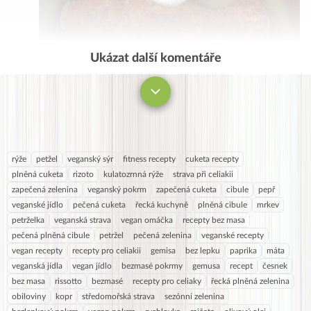
Ukázat další komentáře
Komentovat
rýže
petžel
veganský sýr
fitness recepty
cuketa recepty
plněná cuketa
rizoto
kulatozrnná rýže
strava při celiakii
zapečená zelenina
veganský pokrm
zapečená cuketa
cibule
pepř
veganské jídlo
pečená cuketa
řecká kuchyně
plněná cibule
mrkev
petrželka
veganská strava
vegan omáčka
recepty bez masa
pečená plněná cibule
petržel
pečená zelenina
veganské recepty
vegan recepty
recepty pro celiakii
gemisa
bez lepku
paprika
máta
veganská jídla
vegan jídlo
bezmasé pokrmy
gemusa
recept
česnek
bez masa
rissotto
bezmasé
recepty pro celiaky
řecká plněná zelenina
obiloviny
kopr
středomořská strava
sezónní zelenina