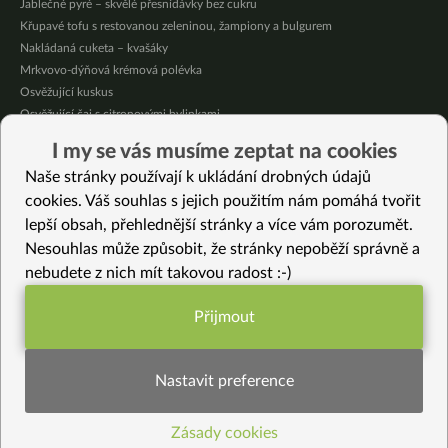
Jablečné pyré – skvělé přesnídávky bez cukru
Křupavé tofu s restovanou zeleninou, žampiony a bulgurem
Nakládaná cuketa – kvašáky
Mrkvovo-dýňová krémová polévka
Osvěžující kuskus
Osvěžující čaj s citronovými bylinkami
Nepečený jablečný dort s rybízem
I my se vás musíme zeptat na cookies
Čokoládové muffiny s mangovým krémem
Naše stránky používají k ukládání drobných údajů
Meruňky a jablka v citrónovém želé
cookies. Váš souhlas s jejich použitím nám pomáhá tvořit
lepší obsah, přehlednější stránky a více vám porozumět.
Vybrané recepty
Nesouhlas může způsobit, že stránky nepoběží správně a
Pečené tofu plátky
nebudete z nich mít takovou radost :-)
Vánoční červený salát
Krémové letní cannellini
Přijmout
Dýňové špagety s pestem
Funkční nastavení potřebujeme (vždy
Jogurtový nápoj (bez sóji, bez lepku, bez cukru)
aktivní)
Ovesná nádivka
Nastavit preference
Vločkové placičky
Smažená rýže s chilli papričkou a petrželkou
Zásady cookies
Statistiky pro lepší obsah
Cizrnové kari pro chladné dny