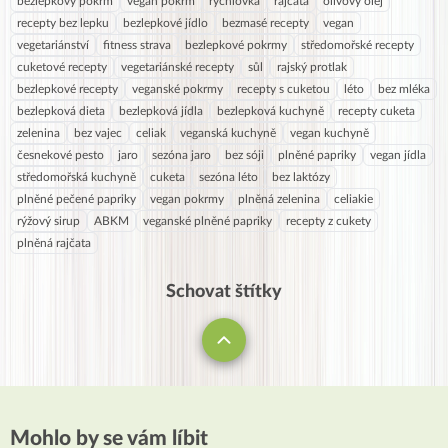
bezlepkový pokrm
vegan pokrm
rychlovka
rajčata
olivový olej
recepty bez lepku
bezlepkové jídlo
bezmasé recepty
vegan
vegetariánství
fitness strava
bezlepkové pokrmy
středomořské recepty
cuketové recepty
vegetariánské recepty
sůl
rajský protlak
bezlepkové recepty
veganské pokrmy
recepty s cuketou
léto
bez mléka
bezlepková dieta
bezlepková jídla
bezlepková kuchyně
recepty cuketa
zelenina
bez vajec
celiak
veganská kuchyně
vegan kuchyně
česnekové pesto
jaro
sezóna jaro
bez sóji
plněné papriky
vegan jídla
středomořská kuchyně
cuketa
sezóna léto
bez laktózy
plněné pečené papriky
vegan pokrmy
plněná zelenina
celiakie
rýžový sirup
ABKM
veganské plněné papriky
recepty z cukety
plněná rajčata
Schovat štítky
Mohlo by se vám líbit