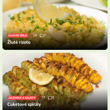
19
7
HLAVNÍ JÍDLA
Žluté rizoto
37
5
ZELENINA A SALÁTY
Cuketové spirály