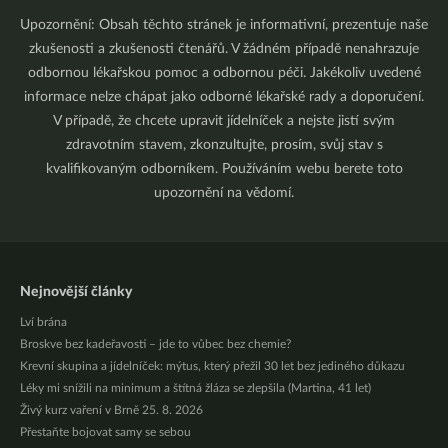
Upozornění: Obsah těchto stránek je informativní, prezentuje naše
zkušenosti a zkušenosti čtenářů. V žádném případě nenahrazuje
odbornou lékařskou pomoc a odbornou péči. Jakékoliv uvedené
informace nelze chápat jako odborné lékařské rady a doporučení.
V případě, že chcete upravit jídelníček a nejste jistí svým
zdravotním stavem, zkonzultujte, prosím, svůj stav s
kvalifikovaným odborníkem. Používáním webu berete toto
upozornění na vědomí.
Nejnovější články
Lví brána
Broskve bez kadeřavosti – jde to vůbec bez chemie?
Krevní skupina a jídelníček: mýtus, který přežil 30 let bez jediného důkazu
Léky mi snížili na minimum a štítná žláza se zlepšila (Martina, 41 let)
Živý kurz vaření v Brně 25. 8. 2026
Přestaňte bojovat samy se sebou