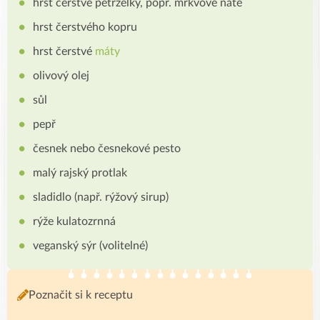
hrst čerstvé petrželky, popř. mrkvové natě
hrst čerstvého kopru
hrst čerstvé
máty
olivový olej
sůl
pepř
česnek nebo česnekové pesto
malý rajský protlak
sladidlo (např. rýžový sirup)
rýže kulatozrnná
veganský sýr (volitelné)
Poznačit si k receptu