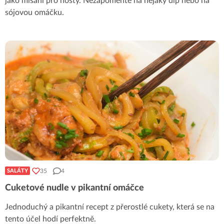
jako mlsání pro hosty. Nezapomeňte na nějaký dip nebo na
sójovou omáčku.
35
4
SALÁTY
Cuketové nudle v pikantní omáčce
Jednoduchý a pikantní recept z přerostlé cukety, která se na
tento účel hodí perfektně.