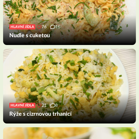
76
16
HLAVNÍ JÍDLA
Nudle s cuketou
21
8
HLAVNÍ JÍDLA
Rýže s cizrnovou trhanicí