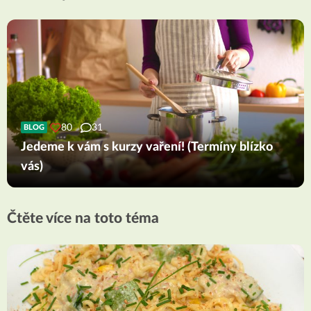
80
31
BLOG
Jedeme k vám s kurzy vaření! (Termíny blízko
vás)
Čtěte více na toto téma