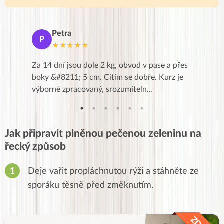
Petra
Ma
P
M
★★★★★
★
k,
Za 14 dní jsou dole 2 kg, obvod v pase a přes
Dnes jse
znání pro
boky &#8211; 5 cm. Cítím se dobře. Kurz je
zapadlé p
…
výborně zpracovaný, srozumiteln…
od EVY. 
Jak připravit plněnou pečenou zeleninu na
řecký způsob
Deje vařit propláchnutou rýži a stáhněte ze
sporáku těsně před změknutím.