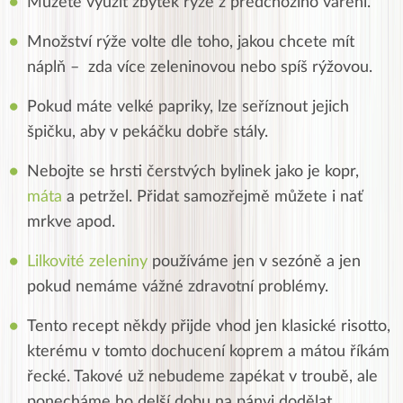
Můžete využít zbytek rýže z předchozího vaření.
Množství rýže volte dle toho, jakou chcete mít
náplň – zda více zeleninovou nebo spíš rýžovou.
Pokud máte velké papriky, lze seříznout jejich
špičku, aby v pekáčku dobře stály.
Nebojte se hrsti čerstvých bylinek jako je kopr,
máta
a petržel. Přidat samozřejmě můžete i nať
mrkve apod.
Lilkovité zeleniny
používáme jen v sezóně a jen
pokud nemáme vážné zdravotní problémy.
Tento recept někdy přijde vhod jen klasické risotto,
kterému v tomto dochucení koprem a mátou říkám
řecké. Takové už nebudeme zapékat v troubě, ale
ponecháme ho delší dobu na pánvi dodělat.