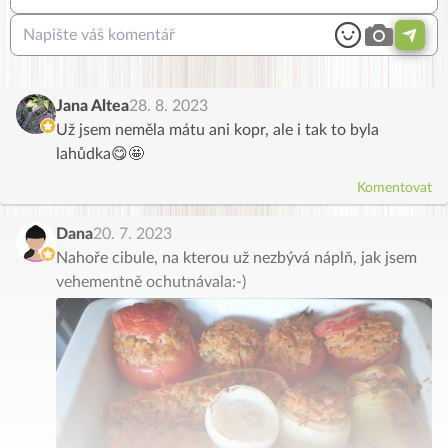
Jana Altea
28. 8. 2023
Už jsem neměla mátu ani kopr, ale i tak to byla
lahůdka😋🤩
Komentovat
Dana
20. 7. 2023
Nahoře cibule, na kterou už nezbývá náplň, jak jsem
vehementně ochutnávala:-)