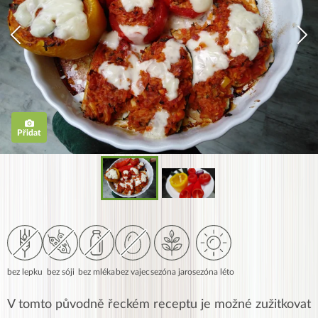
Přidat
bez lepku
bez sóji
bez mléka
bez vajec
sezóna jaro
sezóna léto
V tomto původně řeckém receptu je možné zužitkovat