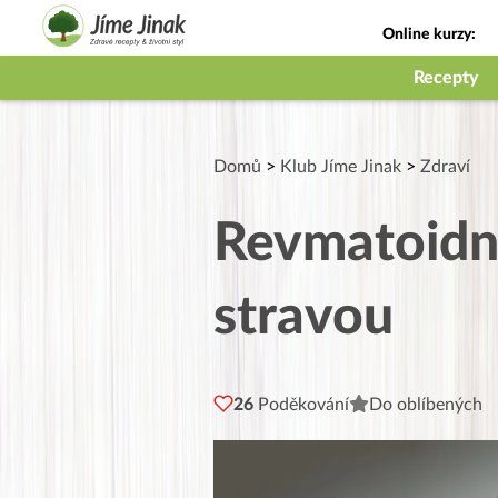
Online kurzy:
Jak na babičky
Recepty
Domů
>
Klub Jíme Jinak
>
Zdraví
Revmatoidní 
stravou
26
Poděkování
Do oblíbených