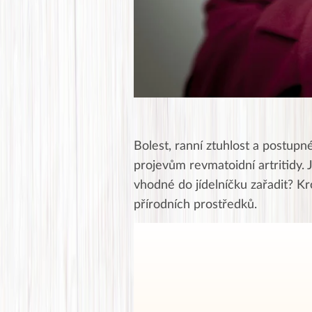
Bolest, ranní ztuhlost a postup
projevům revmatoidní artritidy.
vhodné do jídelníčku zařadit? K
přírodních prostředků.