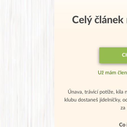
Celý článek
C
Už mám člen
Únava, trávicí potíže, kila 
klubu dostaneš jídelníčky, 
za
Co 