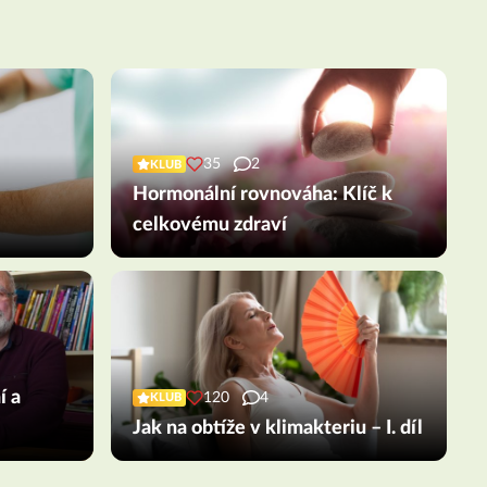
35
2
KLUB
Hormonální rovnováha: Klíč k
celkovému zdraví
í a
120
4
KLUB
Jak na obtíže v klimakteriu – I. díl