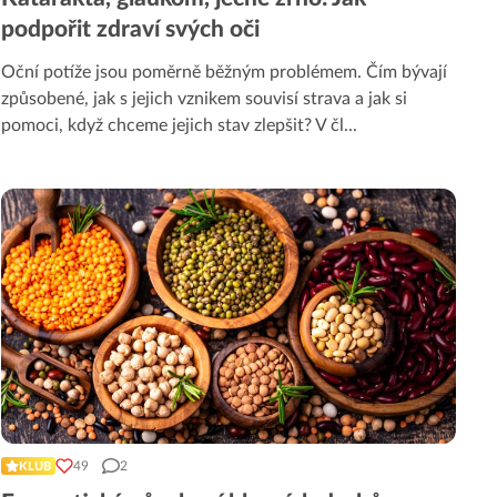
podpořit zdraví svých oči
Oční potíže jsou poměrně běžným problémem. Čím bývají
způsobené, jak s jejich vznikem souvisí strava a jak si
pomoci, když chceme jejich stav zlepšit? V čl
...
49
2
KLUB