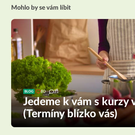
Mohlo by se vám líbit
80
31
BLOG
Jedeme k vám s kurzy v
(Termíny blízko vás)