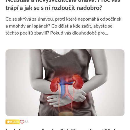
trápí a jak se s ní rozloučit nadobro?
Co se skrývá za únavou, proti které nepomáhá odpočinek
a mnohdy ani spánek? Co dělat a kde začít, abyste se
těchto pocitů zbavili? Pokud vás dlouhodobě pro
...
66
KLUB