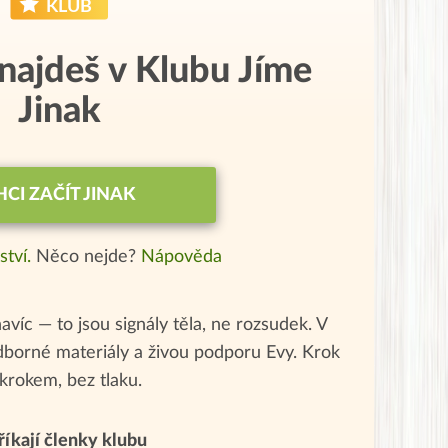
 najdeš v Klubu Jíme
Jinak
HCI ZAČÍT JINAK
ství.
Něco nejde?
Nápověda
navíc — to jsou signály těla, ne rozsudek. V
odborné materiály a živou podporu Evy. Krok
 krokem, bez tlaku.
říkají členky klubu