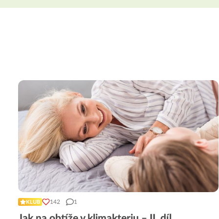
142
1
KLUB
Jak na obtíže v klimakteriu – II. díl