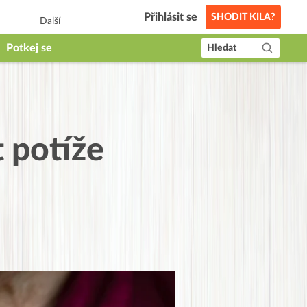
Přihlásit se
SHODIT KILA?
Další
Potkej se
Hledat
t potíže