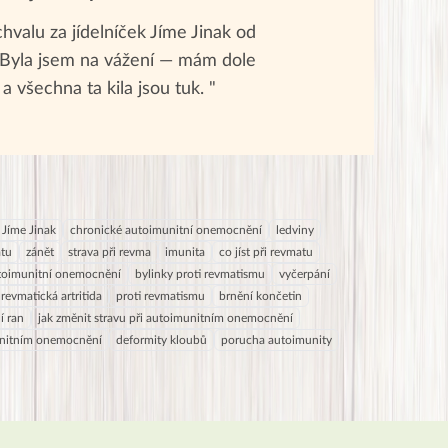
valu za jídelníček Jíme Jinak od
. Byla jsem na vážení — mám dole
 a všechna ta kila jsou tuk. "
 Jíme Jinak
chronické autoimunitní onemocnění
ledviny
atu
zánět
strava při revma
imunita
co jíst při revmatu
toimunitní onemocnění
bylinky proti revmatismu
vyčerpání
revmatická artritida
proti revmatismu
brnění končetin
í ran
jak změnit stravu při autoimunitním onemocnění
munitním onemocnění
deformity kloubů
porucha autoimunity