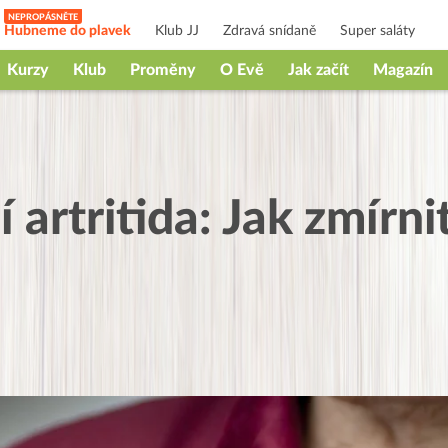
Hubneme do plavek
Klub JJ
Zdravá snídaně
Super saláty
Kurzy
Klub
Proměny
O Evě
Jak začít
Magazín
artritida: Jak zmírni