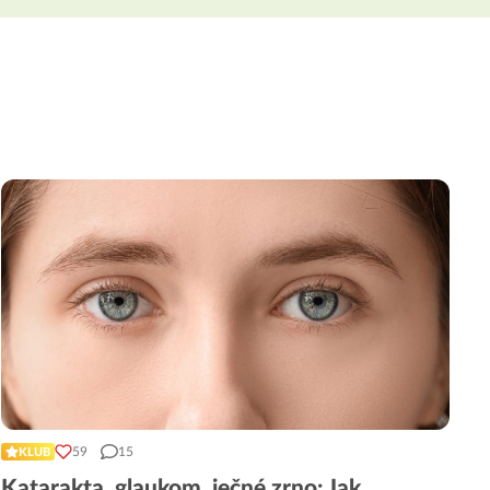
59
15
KLUB
Katarakta, glaukom, ječné zrno: Jak