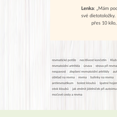
Lenka
: „Mám poch
své dietotoložky
přes 10 kilo,
revmatické potíže
necitlivost končetin
Klub
revmatoidní artritida
únava
strava při revm
nespavost
zlepšení revmatoidní artritidy
au
obklad na revma
revma
bylinky na revma
antirevmatikum
bolest kloubů
špatné hojen
otok kloubů
jak změnit jídelníček při autoi
močové cesty a revma