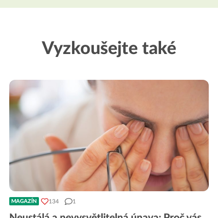
Vyzkoušejte také
134
1
MAGAZÍN
Neustálá a nevysvětlitelná únava: Proč vás