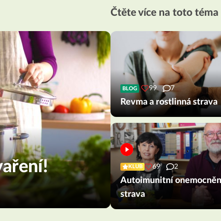
Čtěte více na toto téma
99
7
BLOG
Revma a rostlinná strava
aření!
69
2
KLUB
Autoimunitní onemocněn
strava