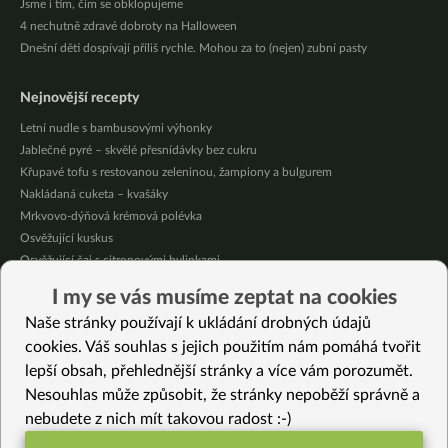
Jsme i tím, čím se obklopujeme
4 nechutně zdravé dobroty na Halloween
Dnešní děti dospívají příliš rychle. Mohou za to (nejen) zubní pasty
Nejnovější recepty
Letní nudle s bambusovými výhonky
Jablečné pyré – skvělé přesnídávky bez cukru
Křupavé tofu s restovanou zeleninou, žampiony a bulgurem
Nakládaná cuketa – kvašáky
Mrkvovo-dýňová krémová polévka
Osvěžující kuskus
Osvěžující čaj s citronovými bylinkami
Nepečený jablečný dort s rybízem
I my se vás musíme zeptat na cookies
Čokoládové muffiny s mangovým krémem
Naše stránky používají k ukládání drobných údajů
Meruňky a jablka v citrónovém želé
cookies. Váš souhlas s jejich použitím nám pomáhá tvořit
lepší obsah, přehlednější stránky a více vám porozumět.
Vybrané recepty
Nesouhlas může způsobit, že stránky nepoběží správně a
Mexické tortilly s náplní
nebudete z nich mít takovou radost :-)
Hustá zeleninová polévka s obilovinou