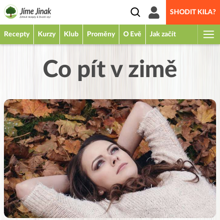
SHODIT KILA?
Recepty
Kurzy
Klub
Proměny
O Evě
Jak začít
Co pít v zimě