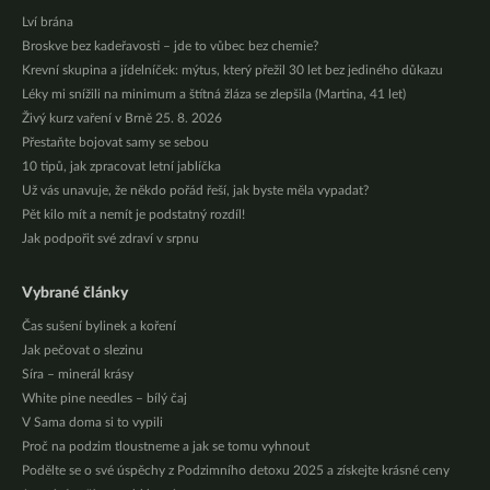
Lví brána
Broskve bez kadeřavosti – jde to vůbec bez chemie?
Krevní skupina a jídelníček: mýtus, který přežil 30 let bez jediného důkazu
Léky mi snížili na minimum a štítná žláza se zlepšila (Martina, 41 let)
Živý kurz vaření v Brně 25. 8. 2026
Přestaňte bojovat samy se sebou
10 tipů, jak zpracovat letní jablíčka
Už vás unavuje, že někdo pořád řeší, jak byste měla vypadat?
Pět kilo mít a nemít je podstatný rozdíl!
Jak podpořit své zdraví v srpnu
Vybrané články
Čas sušení bylinek a koření
Jak pečovat o slezinu
Síra – minerál krásy
White pine needles – bílý čaj
V Sama doma si to vypili
Proč na podzim tloustneme a jak se tomu vyhnout
Podělte se o své úspěchy z Podzimního detoxu 2025 a získejte krásné ceny