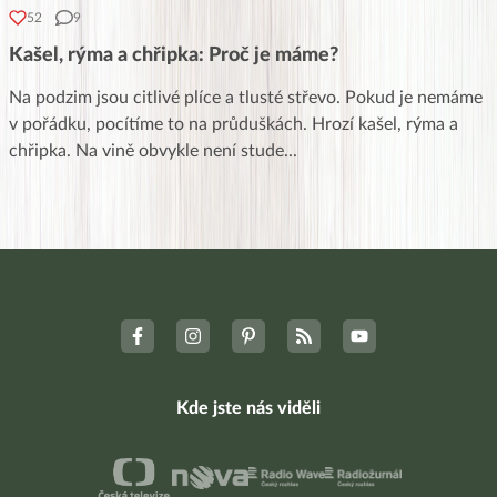
52
9
Kašel, rýma a chřipka: Proč je máme?
Na podzim jsou citlivé plíce a tlusté střevo. Pokud je nemáme
v pořádku, pocítíme to na průduškách. Hrozí kašel, rýma a
chřipka. Na vině obvykle není stude
...
Kde jste nás viděli