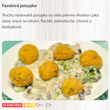
Fazolová posypka
Trochu neobvyklá posypka na vaše pokrmy vhodná i jako
slaný snack na mlsání. Rychlé, jednoduché, chutné a
bezlepkové.
13
9
HLAVNÍ JÍDLA
KLUB