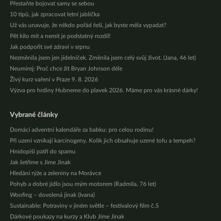
Přestaňte bojovat samy se sebou
10 tipů, jak zpracovat letní jablíčka
Už vás unavuje, že někdo pořád řeší, jak byste měla vypadat?
Pět kilo mít a nemít je podstatný rozdíl!
Jak podpořit své zdraví v srpnu
Nezměnila jsem jen jídelníček. Změnila jsem celý svůj život. (Jana, 46 let)
Neumírej: Proč chce žít Bryan Johnson déle
Živý kurz vaření v Praze 9. 8. 2026
Výzva pro hrdiny Hubneme do plavek 2026. Máme pro vás krásné dárky!
Vybrané články
Domácí adventní kalendáře za babku: pro celou rodinu!
Při uzení vznikají karcinogeny. Kolik jich obsahuje uzené tofu a tempeh?
Hnidopiši patří do spamu
Jak šetříme s Jíme Jinak
Hledání rýže a zeleniny na Morávce
Pohyb a dobré jídlo jsou mým motorem (Radmila, 76 let)
Woofing – dovolená jinak (Ivana)
Sustainable: Potraviny v jiném světle – festivalový film č.5
Dárkové poukazy na kurzy a Klub Jíme Jinak