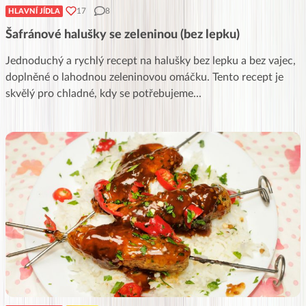
17
8
HLAVNÍ JÍDLA
Šafránové halušky se zeleninou (bez lepku)
Jednoduchý a rychlý recept na halušky bez lepku a bez vajec,
doplněné o lahodnou zeleninovou omáčku. Tento recept je
skvělý pro chladné, kdy se potřebujeme
...