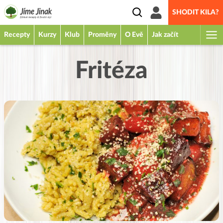
SHODIT KILA?
Recepty
Kurzy
Klub
Proměny
O Evě
Jak začít
Fritéza