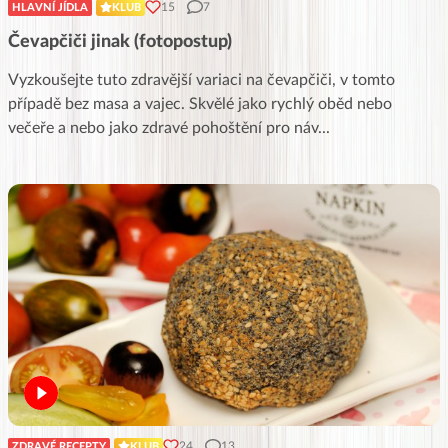
15
7
HLAVNÍ JÍDLA
KLUB
Čevapčiči jinak (fotopostup)
Vyzkoušejte tuto zdravější variaci na čevapčiči, v tomto
případě bez masa a vajec. Skvělé jako rychlý oběd nebo
večeře a nebo jako zdravé pohoštění pro náv
...
24
13
ZDRAVÉ RECEPTY
KLUB