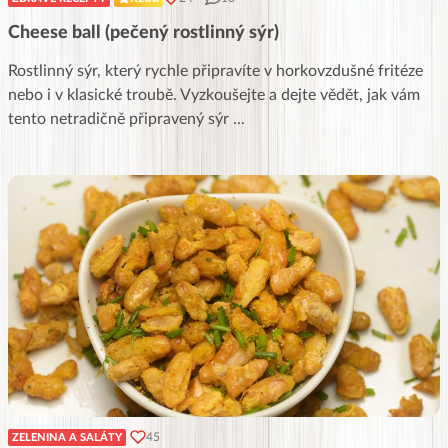
Cheese ball (pečený rostlinný sýr)
Rostlinný sýr, který rychle připravíte v horkovzdušné fritéze
nebo i v klasické troubě. Vyzkoušejte a dejte vědět, jak vám
tento netradičně připravený sýr
...
45
ZELENINA A SALÁTY