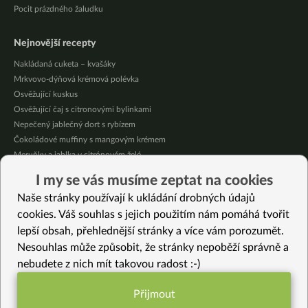
Pocit prázdného žaludku
Nejnovější recepty
Nakládaná cuketa – kvašáky
Mrkvovo-dýňová krémová polévka
Osvěžující kuskus
Osvěžující čaj s citronovými bylinkami
Nepečený jablečný dort s rybízem
Čokoládové muffiny s mangovým krémem
Meruňky a jablka v citrónovém želé
Krémová zeleninová polévka s koprem a vločkami
I my se vás musíme zeptat na cookies
Celozrnná rýže basmati se zeleninou
Naše stránky používají k ukládání drobných údajů
Citrónové muffiny s borůvkovým krémem
cookies. Váš souhlas s jejich použitím nám pomáhá tvořit
lepší obsah, přehlednější stránky a více vám porozumět.
Vybrané recepty
Nesouhlas může způsobit, že stránky nepoběží správně a
Dalmácký salát
nebudete z nich mít takovou radost :-)
Restovaná cizrna s kapustou a pestem
Miso polévka s kroupama
Přijmout
Luxusní cizrnová pomazánka
Funkční nastavení potřebujeme (vždy